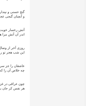
گنج حسنی و نپندار
و آنچنان گنجی عجب
آتش رخسار خوبت گ
اندر آن آتش مرا ه
روزی آخر از وصال
این شب هجر تو را گ
عاشقان را جز سر 
چه خلاص آن را که 
چون عراقی در غزل 
هر نفس کز جان بر