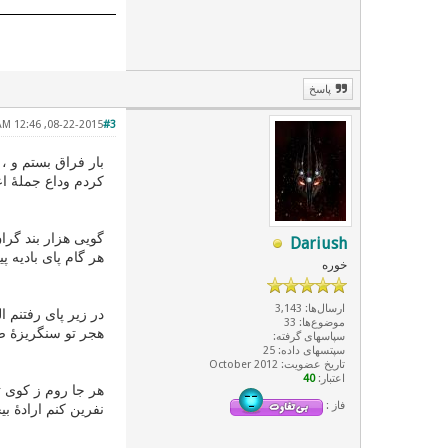
پاسخ
08-22-2015, 12:46 AM
#3
بار فراق بستم و ،
کردم وداع جملهٔ 
گویی هزار بند گران
Dariush
هر گام پای بادیه پ
خوره
ارسال‌ها: 3,143
در زیر پای رفتنم 
موضوع‌ها: 33
هجر تو سنگریزهٔ 
سپاسهای گرفته:
سپتسهای داده: 25
تاریخ عضویت: October 2012
اعتبار:
40
هر جا روم ز کوی ت
فاز :
نفرین کنم ارادهٔ ب