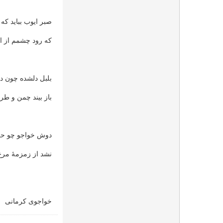
صبر ایوب بباید ک
که رود چشمم از ان
بلبل دلشده چون در
باز بیند چمن و ط
دوش خواجو چو حر
نشد از زمزمهٔ مر
خواجوی کرمانی