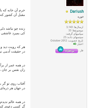
خرم آن خانه که با
Dariush
مقبل آن کشور که ا
خوره
ارسال‌ها: 3,143
زنده چو نباشد دلی
موضوع‌ها: 33
کی بمیرد عاشقی کو
سپاسهای گرفته:
سپتسهای داده: 25
تاریخ عضویت: October 2012
اعتبار:
40
هر که رویت دید و
فاز :
در حقیقت آدمی نبو
در همه عمر ار برآ
زان نفس بر جان م
آفتاب روی تو گر ب
در جهان هر ذره‌ای 
در همه عالم ندیدم
گر کسی دعوی کند ک