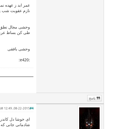
عمر ابد ز عهده نم
نازم عقوبت شب ی
وحشی مجال نطق ت
طی کن بساط عرض
وحشی بافقی
:e420:
پاسخ
08-22-2015, 12:49 AM
#4
ای خوشا دل کاندر 
شادمانی جانی که او