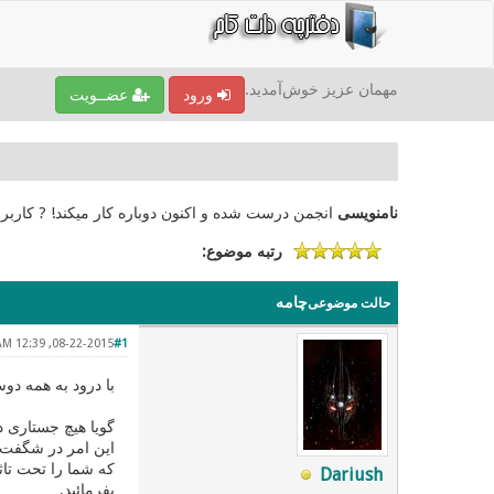
مهمان عزیز خوش‌آمدید.
ورود
عضــویت
نامنویسی
انجمن درست شده و اکنون دوباره کار میکند! ? کاربر
رتبه موضوع:
چامه
حالت موضوعی
08-22-2015, 12:39 AM
#1
با درود به همه دوس
گویا هیچ جستاری د
این امر در شگفت 
که شما را تحت تاثی
Dariush
بفرمائید.