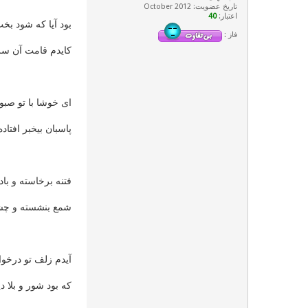
تاریخ عضویت: October 2012
اعتبار:
40
بود آیا که شود بخ
فاز :
کایدم قامت آن سر
ای خوشا با تو صب
پاسبان بیخبر افتاد
فتنه برخاسته و با
شمع بنشسته و چ
آیدم زلف تو درخوا
که بود شور و بلا د