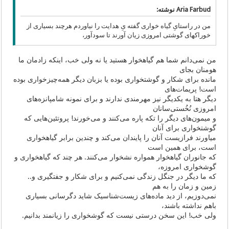
Aria Farbud نوشته:
من در راستایِ گیاه خواری گفته یِ هدایت را نیاوردم هرچند بسیاری از
خوراکهای گوشتی امروزی زیان آورند تا سودآور،
من نمی‌دانم شما هم گیاهخوار هستید یا نه ولی خب، اینکه زادمان ما
هومنان بجای
مانده برای شکار و گوشتخواری بوده یا بزبان دیگر همه‌چیزخواری بوده
است! پریمات‌های
دیگر هتا به یکدیگر نیز مهرمندی ندارند و برای نمونه شامپانزه‌های
امروزی نُخُستی‌‌سانان
و میمون‌‎های دیگر را تکه پاره می‌کنند و می‌خورند! پروتئین‌هایی که
گوشتخواری برای آنان
میاورند فرازیست آنان را پایندان می‌کند و چندین برابر گیاهخواری
است، برای همین است
که جانوران گیاهخوار همواره نشخوار می‌کنند. هر چند که گیاهخواری و
گوشخواری امروزه،
که ما دیگر در جنگل زندگی نمی‌کنیم و برای شکار و جفتگیری و..
زمین و زمان را به هم
نمی‌دوزیم، از دید ماده‌های زیست‌شناسیک شاید دگرسانی بسیاری
باهم نداشته باشند،
ولی خب! این سخن درستی نیست که گوشخواری را زیانمند بدانیم.