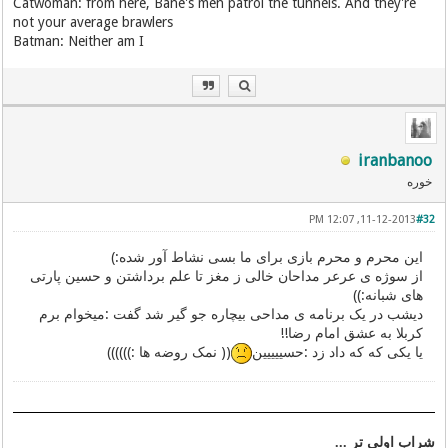
Catwoman: from here, Bane's men patrol the tunnels. And they're
not your average brawlers
Batman: Neither am I
iranbanoo
خوره
11-12-2013, 12:07 PM
#32
این محرم و محرم بازی برای ما بسی نشاط آور شده:)
از سوژه ی عرعر مداحان خالی ز مغز تا علم برداشتن و حسین پارتی
های شبانه:))
دیشب در یک برنامه ی مداحی بیچاره جو گیر شد گفت :میخوام برم
کربلا به عشق امام رضا!!
یا یکی که که داد زد :حسییییین
(( نمک روضه ها :))))))
شراب اولی تر ...