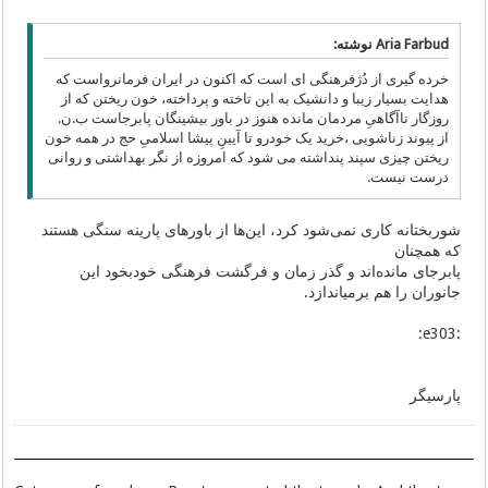
Aria Farbud نوشته:
خرده گیری از دُژفرهنگی ای است که اکنون در ایران فرمانرواست که
هدایت بسیار زیبا و دانشیک به این تاخته و پرداخته، خون ریختن که از
روزگار ناآگاهیِ مردمان مانده هنوز در باور بیشینگان پابرجاست ب.ن.
از پیوند زناشویی ،خرید یک خودرو تا آیینِ پیشا اسلامیِ حج در همه خون
ریختن چیزی سپند پنداشته می شود که امروزه از نگر بهداشتی و روانی
درست نیست.
شوربختانه کاری نمی‌شود کرد، این‌ها از باورهای پارینه سنگی هستند
که همچنان
پابرجای مانده‌اند و گذر زمان و فرگشت فرهنگی خودبخود این
جانوران را هم برمیاندازد.
:e303:
پارسیگر