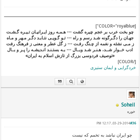
[COLOR="royalblue"]
چو بخت عرب بر عجم چیره گشت --- هـمـه روز ایـرانیـان تـیـره گـشـت
جهـان را دگـرگونه شـد رسم و راه --- تـو گـویـی نتـابـد دگـر مـهر و مـاه
ز مـی نشئه و نغمه از چـنگ رفـت --- ز گل عطر و معنی ز فرهنگ رفت
ادب خــوار شــد، هـنـر شـد وبــال --- بـه بستـنـد انـدیشـه را پـر و بــال
«توصیف فردوسی بزرگ از تازش اسلام به ایران»
[/COLOR]
خردگرایی و ایمان ستیزی
Soheil
خوره
03-29-2014, 12:17 PM
#36
چو ایران نباشد به تخمم که نیست