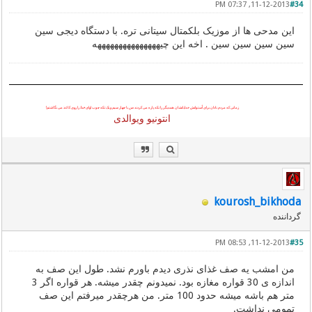
11-12-2013, 07:37 PM
#34
این مدحی ها از موزیک بلکمتال سیتانی تره. با دستگاه دیجی سین
سین سین سین سین . اخه این چیهههههههههههههههه
زمانی که مردم نادان برای اُستوانش خدایانشان همدیگر را تکه پاره می کردند
من
با چهار سیم و یک تکه چوب اوای
خدا
را روی کاغذ می نگاشتم!
انتونیو ویوالدی
kourosh_bikhoda
گرداننده
11-12-2013, 08:53 PM
#35
من امشب یه صف غذای نذری دیدم باورم نشد. طول این صف به
اندازه ی 30 قواره مغازه بود. نمیدونم چقدر میشه. هر قواره اگر 3
متر هم باشه میشه حدود 100 متر. من هرچقدر میرفتم این صف
تمومی نداشت.