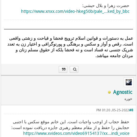
حضرت زهرا و بلال حبشی:
https://www.xnxx.com/video-hkeg50b/pale_...ked_by_bbc
عمل به دستورات و قوانین اسلام ترویج فحشا و قباحت و زشتی واقعی
است. رقص و آواز و سکس و برهنگی و پورنوگرافی و اختیار زن به تعدد
شریک جنسی نه فساد است و نه فحشا بلکه از حقوق مسلم زنان و
مردان جامعه میباشد.
Agnostic
خوره
05-25-2022, 01:20 PM
#8
حفظ حجاب از اوجب واجبات است. این خانم موقع سکس با اجنبی
حجابش را حفظ و از مقام معظم رهبری جایزه دریافت نموده است:
https://www.xvideos.com/video69154137/xx...indi_voice