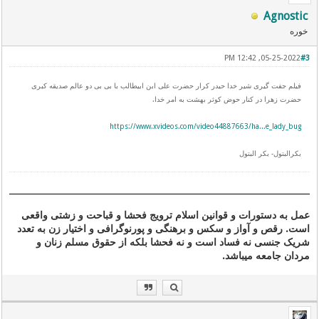
Agnostic
خوره
05-25-2022, 12:42 PM
#3
فیلم جفت گیری شیر خدا حیدر کرار حضرت علی ابن ابیطالب با بی بی دو عالم صدیقه کبری
حضرت زهرا در کنار حوض کوثر بهشت به امر خدا.
https://www.xvideos.com/video44887663/ha...e_lady_bug
بکرالبتول- بکر البتول
عمل به دستورات و قوانین اسلام ترویج فحشا و قباحت و زشتی واقعی
است. رقص و آواز و سکس و برهنگی و پورنوگرافی و اختیار زن به تعدد
شریک جنسی نه فساد است و نه فحشا بلکه از حقوق مسلم زنان و
مردان جامعه میباشد.