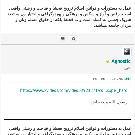
عمل به دستورات و قوانین اسلام ترویج فحشا و قباحت و زشتی واقعی
است. رقص و آواز و سکس و برهنگی و پورنوگرافی و اختیار زن به تعدد
شریک جنسی نه فساد است و نه فحشا بلکه از حقوق مسلم زنان و
مردان جامعه میباشد.
Agnostic
خوره
06-11-2022, 01:03 PM
#10
https://www.xvideos.com/video53923271/co...super_hard
رسول الله و حبه اش
عمل به دستورات و قوانین اسلام ترویج فحشا و قباحت و زشتی واقعی
است. رقص و آواز و سکس و برهنگی و پورنوگرافی و اختیار زن به تعدد