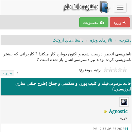
ورود
عضــویت
دفترچه
تالارهای ویژه
داستا‌ن‌هایِ اروتیک
نامنویسی
انجمن درست شده و اکنون دوباره کار میکند! ? کاربرانی که پیشتر
نامنویسی کرده بودند نیز دسترسی‌اشان باز شده است ?
رتبه موضوع:
1
بعدی »
فیلم و کلیپ پورن و سکسی و جماع (طرح جلقی سازی
حالت موضوعی
اپوزیسیون)
Agnostic
خوره
05-25-2022, 12:37 PM
#1