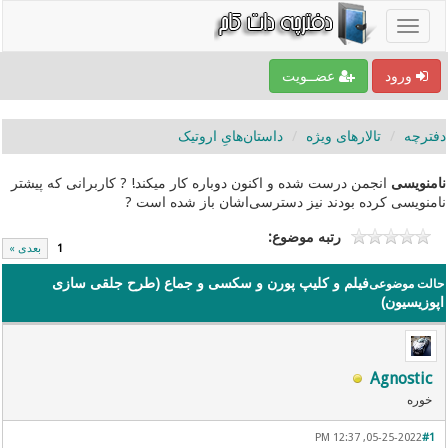
ورود
عضــویت
دفترچه
تالارهای ویژه
داستا‌ن‌هایِ اروتیک
نامنویسی
انجمن درست شده و اکنون دوباره کار میکند! ? کاربرانی که پیشتر
نامنویسی کرده بودند نیز دسترسی‌اشان باز شده است ?
رتبه موضوع:
1
بعدی »
فیلم و کلیپ پورن و سکسی و جماع (طرح جلقی سازی
حالت موضوعی
اپوزیسیون)
Agnostic
خوره
05-25-2022, 12:37 PM
#1