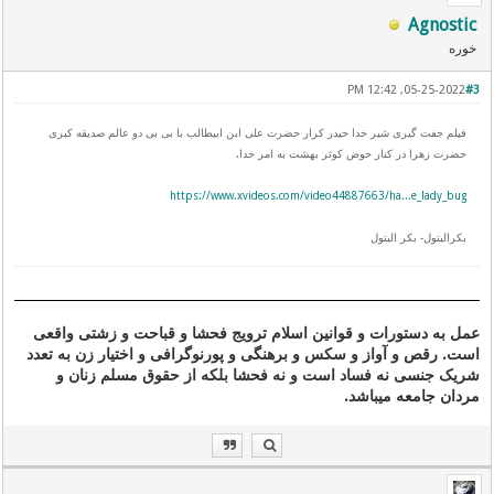
Agnostic
خوره
05-25-2022, 12:42 PM
#3
فیلم جفت گیری شیر خدا حیدر کرار حضرت علی ابن ابیطالب با بی بی دو عالم صدیقه کبری
حضرت زهرا در کنار حوض کوثر بهشت به امر خدا.
https://www.xvideos.com/video44887663/ha...e_lady_bug
بکرالبتول- بکر البتول
عمل به دستورات و قوانین اسلام ترویج فحشا و قباحت و زشتی واقعی
است. رقص و آواز و سکس و برهنگی و پورنوگرافی و اختیار زن به تعدد
شریک جنسی نه فساد است و نه فحشا بلکه از حقوق مسلم زنان و
مردان جامعه میباشد.