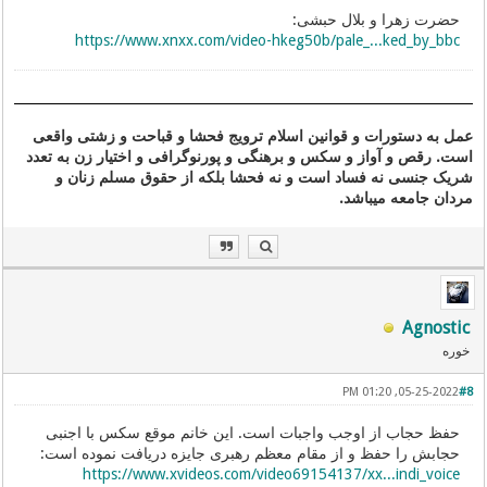
حضرت زهرا و بلال حبشی:
https://www.xnxx.com/video-hkeg50b/pale_...ked_by_bbc
عمل به دستورات و قوانین اسلام ترویج فحشا و قباحت و زشتی واقعی
است. رقص و آواز و سکس و برهنگی و پورنوگرافی و اختیار زن به تعدد
شریک جنسی نه فساد است و نه فحشا بلکه از حقوق مسلم زنان و
مردان جامعه میباشد.
Agnostic
خوره
05-25-2022, 01:20 PM
#8
حفظ حجاب از اوجب واجبات است. این خانم موقع سکس با اجنبی
حجابش را حفظ و از مقام معظم رهبری جایزه دریافت نموده است:
https://www.xvideos.com/video69154137/xx...indi_voice