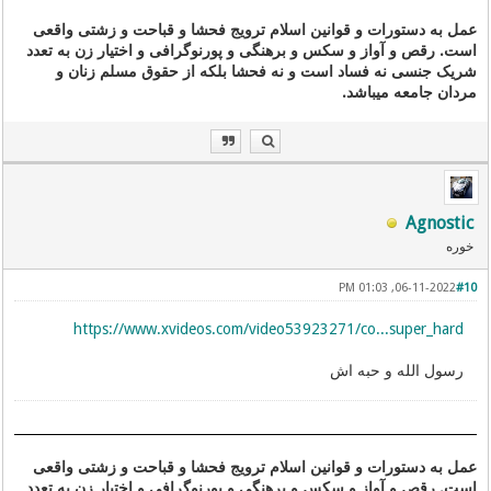
عمل به دستورات و قوانین اسلام ترویج فحشا و قباحت و زشتی واقعی
است. رقص و آواز و سکس و برهنگی و پورنوگرافی و اختیار زن به تعدد
شریک جنسی نه فساد است و نه فحشا بلکه از حقوق مسلم زنان و
مردان جامعه میباشد.
Agnostic
خوره
06-11-2022, 01:03 PM
#10
https://www.xvideos.com/video53923271/co...super_hard
رسول الله و حبه اش
عمل به دستورات و قوانین اسلام ترویج فحشا و قباحت و زشتی واقعی
است. رقص و آواز و سکس و برهنگی و پورنوگرافی و اختیار زن به تعدد