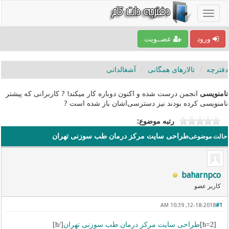
ورود
عضــویت
دفترچه
تالارهای همگانی
آشغالدانی
نامنویسی
انجمن درست شده و اکنون دوباره کار میکند! ? کاربرانی که پیشتر
نامنویسی کرده بودند نیز دسترسی‌اشان باز شده است ?
رتبه موضوع:
طراحی سایت مرکز درمان طب سوزنی تهران
حالت موضوعی
baharnpco
کاربر عضو
12-18-2018, 10:39 AM
#1
[h=2]
طراحی سایت مرکز درمان طب سوزنی تهران
[/h]