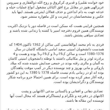
خود خوانده تقلبی) و قدیری کرکروق و روح الله ذوالفقاری و سیروس
عزیزالهی هنوز در مقابل برج افق اکباتان مشغول انواع عملیات حیله و
خدعه جهت به دام انداختن و حذف فعالان اینترنتی هستند. اینها باید
عکس و مشخصاتشان در اینترنت و کل ماهواره منتشر شود.
همچنین قراینی هست که ممکن است در فاصله دور یا نزدیک اکثریت
نویسندگان همین فروم دفترچه اسیر یا کشته یا زندانی شده باشند و
تعدادی سپاهی پشتش باشند.
فردی به نام محمد ابوالقاسمی کنی ساکن از 1362 تاکنون 1404 که
همدست دانشجویان امنیتی سعید امامی دانشگاه کاشان در سال
1376-1380 است و ساکن ک19پ3 و ک19پ5 بوده و هست و 4
برادرند لودر و بیل مکانیکی داشتند با توطئه دانشجویان امنیتی کاشان
به آلمان و مالزی رفته بودند در جمعی صدایش شنیده شده که میلاد
پازوکی و مانی بهروز و چند نویسنده دیگر در کمپ موقت پناهندگان
بوده اند او در زمانی یادم نیست فاصله 1378 تا 1380 به این دو کشور
رفته آغاز سفر کرده بوده است. برای همین احتمالا جزو برنامه شکار
نویسندگان و دگراندیشان بوده است.
تعدادی دهاتی و افغانی و پاکستانی مدعی اکانتهایی و پشت
اکانتهای در دفترچه و تلگرام و اینستاگرام هستند که محال است آنها
نویسنده این مقاله ها باشند.
متخصص عملیات شبیه الصورت و شبیه الصدا هستند. یعنی همدست از