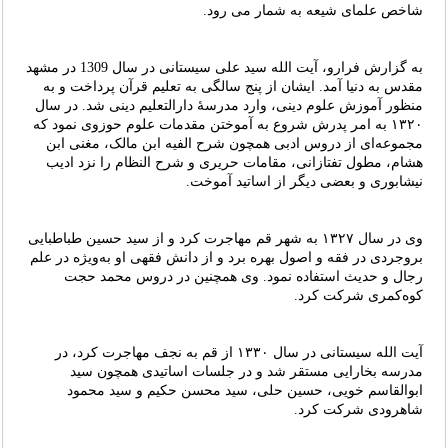
شاخص علمای شیعه به شمار می رود.
به گزارش فرارو، آیت الله سید علی سیستانی در سال 1309 در مشهد
مقدس به دنیا آمد. ایشان از پنج سالگی به تعلیم قرآن پرداخت و به
منظور آموزش علوم دینی، وارد مدرسهٔ دارالتعلیم دینی شد. در سال
۱۳۲۰ به امر پدرش شروع به آموختن مقدمات علوم حوزوی نمود که
مجموعه‌ای از دروس ادبی همچون شرح الفیه ابن مالک، مغنی ابن
هشام، مطول تفتازانی، مقامات حریری و شرح النظام را نزد ادیب
نیشابوری و بعضی دیگر از اساتید آموخت.
وی در سال ۱۳۲۷ به شهر قم مهاجرت کرد و از سید حسین طباطبایی
بروجردی در فقه و اصول بهره برد و از دانش فقهی او به‌ویژه در علم
رجال و حدیث استفاده نمود. وی همچنین در دروس محمد حجت
کوه‌کمری شرکت کرد.
آیت الله سیستانی در سال ۱۳۳۰ از قم به نجف مهاجرت کرد، در
مدرسه بخارایی مستقر شد و در جلسات اساتیدی همچون سید
ابوالقاسم خویی، حسین حلی، سید محسن حکیم و سید محمود
شاهرودی شرکت کرد.