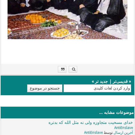
«
قدیمی‌تر
|
جدید تر
»
موضوعات مشابه ...
خدای مسحیت متجاوزه ولی نه مثل الله که بدتره
AntiEnslave
آخرین ارسال
توسط
AntiEnslave