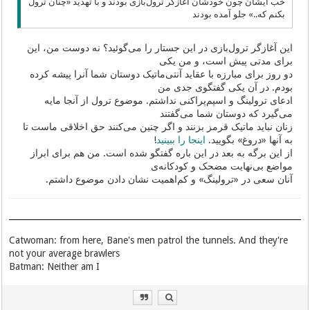
خب ایشان چون خودشان آغازگر ترول‌بازی بودند و با تهدید «چنان ترول
بکنم که..» جلو آمده بودند
این آغازگر ترول‌بازی در این جستار را می‌گوئید؟ نه دوست من، این
برای مدتی پیش است، و من یکی
دو روز برای مبارزه با عقاید آنتی‌ماتیک دوستان شما آنرا پیشه کرده
بودم. در آن یکی گفتگوی جدی من
ادعای ترولینگ و اسپم‌پراکنی نداشتم. موضوع ترول از آنجا مایه
می‌گیرد که دوستان شما می‌گفتند
زنان نباید ماتیک قرمز بزنند و اگر چنین می‌کنند حق اخلاقی ماست تا
به آنها «دروغ» بگویید.
اینجا را ببینید
!
از این برگه به بعد در این باره گفتگو شده است. من هم برای ابراز
مواضع بی‌نهایت مضحک و کودکانه‌ی
آنان سعی در «ترولینگ» و کم‌اهمیت نشان دادن موضوع داشتم.
Catwoman: from here, Bane's men patrol the tunnels. And they're
not your average brawlers
Batman: Neither am I