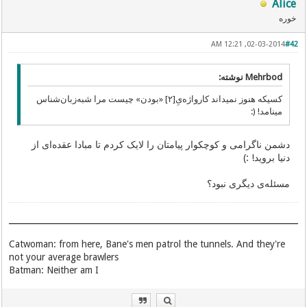
Alice
خوره
02-03-2014, 12:21 AM
#42
Mehrbod نوشته:
کسیکه هنوز نمیداند کارواژه‌یِ[٢] «بودن» چیست مرا شبه‌زبان‌شناس
مینامد! (:
دشمن ناگرامی و کوچکوار پیامتان را لایک کردم تا مبادا عقده‌ای از
دنیا بروید! :)
مسئله‌ی دیگری نبود؟
Catwoman: from here, Bane's men patrol the tunnels. And they're
not your average brawlers
Batman: Neither am I