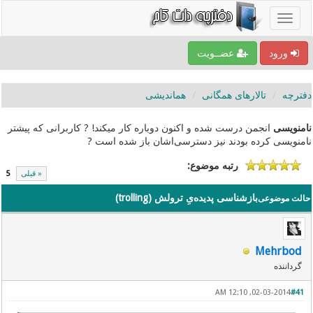
ورود
عضــویت
دفترچه
تالارهای همگانی
هماندیشی
نامنویسی
انجمن درست شده و اکنون دوباره کار میکند! ? کاربرانی که پیشتر
نامنویسی کرده بودند نیز دسترسی‌اشان باز شده است ?
رتبه موضوع:
« قبلی
5
بازشناسی پدیده‌یِ ترولش (trolling)
حالت موضوعی
Mehrbod
گرداننده
02-03-2014, 12:10 AM
#41