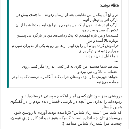
Alice نوشته:
در واقع آن پیک را من دقایقی بعد از ارسال زدودم، اما چندی پیش در
بازگردانی پیام‌هایم آنهم
بازگردانیده شد، بدون اینکه من بفهمم و آنرا بزدایم. بعدها شما از آن
عکس گرفتید و به رخ من
کشیدید! و من تازه فهمیدم که پیک زداییده‌ی من در بازگردانی پیشین
دوباره بالا آمده و من
فراموش کرده بودم آن را بزداییم. از همین رو به یکی از مدیران سپردم
و برایم زدودند و دیگر برای
شما قابل دیدن نبودند!
---
پلید هم شما هستید، من کاری به کار کسی ندارم! مگر کسی روی
اعصاب ما بالا و پائین بپرد و
بخواهد چهره‌ی ما را نزد دوستان خراب کند. آنگاه زمانی‌ست که به او نر
و ماده می‌زنیم.!
بروشنی بجز خود تان کسی آمار اینکه چه پستی فرستاده‌اید و
زدوده‌اید را ندارد. من آنچه در بازبینی جُستار دیده بودم را در گفتگوی
همین جُستار
که شما مرا "شبه زبان‌شناس" دُژنامیده بودید آوردم تا روشن شود
بی‌سوادی تان چه اندازه است: کسیکه هنوز نمیداند کارواژه‌یِ «بودن»
چیست مرا شبه‌زبان‌شناس مینامد! (: