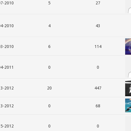
010, 09:35 PM
5
27
010, 05:33 PM
4
43
010, 03:42 PM
6
114
011, 12:19 AM
0
0
012, 04:06 PM
20
447
012, 04:06 PM
0
68
012, 12:41 AM
0
0