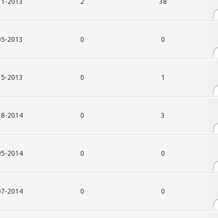
013, 02:08 PM
2
38
013, 05:52 PM
0
0
013, 04:58 AM
0
1
014, 06:17 AM
0
3
014, 10:29 AM
0
0
014, 03:47 PM
0
0