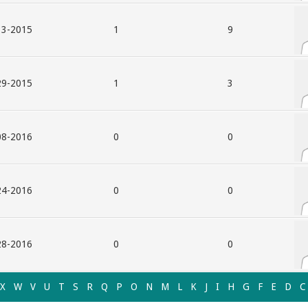
015, 12:36 AM
1
9
015, 03:39 PM
1
3
016, 04:21 PM
0
0
016, 10:49 PM
0
0
016, 11:28 PM
0
0
X
W
V
U
T
S
R
Q
P
O
N
M
L
K
J
I
H
G
F
E
D
C