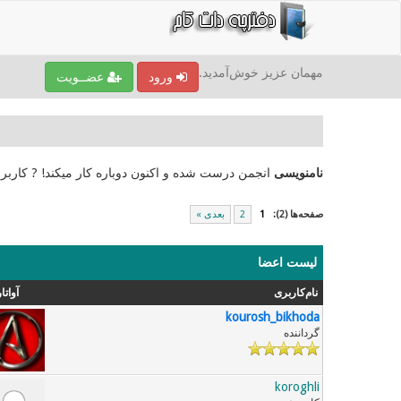
مهمان عزیز خوش‌آمدید.
ورود
عضــویت
نامنویسی
انجمن درست شده و اکنون دوباره کار میکند! ? کاربر
صفحه‌ها (2):
1
2
بعدی »
لیست اعضا
نام‌کاربری
آواتار
kourosh_bikhoda
گرداننده
koroghli