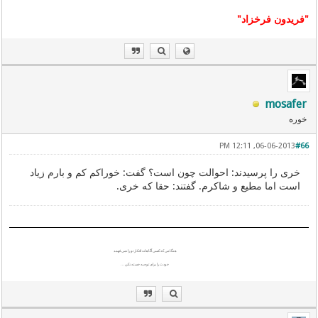
"فریدون فرخزاد"
mosafer
خوره
06-06-2013, 12:11 PM
#66
خری را پرسیدند: احوالت چون است؟ گفت: خوراکم کم و بارم زیاد
است اما مطیع و شاکرم. گفتند: حقا که خری.
هنگامی که کسی آگاهانه افکار تو را نمی فهمد
خودت را برای توجیه خسته نکن . . .