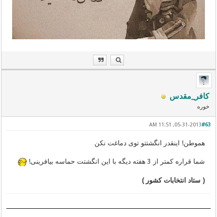
کافر_مقدس
خوره
05-31-2013, 11:51 AM
#63
هموطن! اینقدر انگشتتو توی دماغت نکن
شما قراره کمتر از 3 هفته دیگه با این انگشتت حماسه بیافرینی!
( ستاد انتخابات کشور )