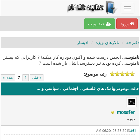
ورود
عضــویت
دفترچه
تالارهای ویژه
ادبسار
نامنویسی
انجمن درست شده و اکنون دوباره کار میکند! ? کاربرانی که پیشتر
نامنویسی کرده بودند نیز دسترسی‌اشان باز شده است ?
رتبه موضوع:
« قبلی
1
7
بعدی »
پیامک های فلسفی ، اجتماعی ، سیاسی و ...
حالت موضوعی
mosafer
خوره
05-26-2013, 06:20 AM
#61