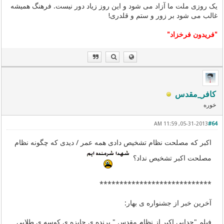
یک روزی ملت ما آزاد می شود و این روز زیاد دور نیست. فرهنگ همیشه
غالب می شود بر زور و ستم و قلدری!
"فریدون فرخزاد"
کافر_مقدس
خوره
05-31-2013, 11:59 AM
#64
اكبر كه مصلحت نظام تشخیص دادى همه عمر / دیدى كه چگونه نظام
مصلحت اكبر تشخیص نداد؟
****************************
آخرین خبر از جشنواره ی بهار:
فیلم "جدایی اکبر از نظام مقدس " برنده ی جایزه ی کوسه ی طلایی