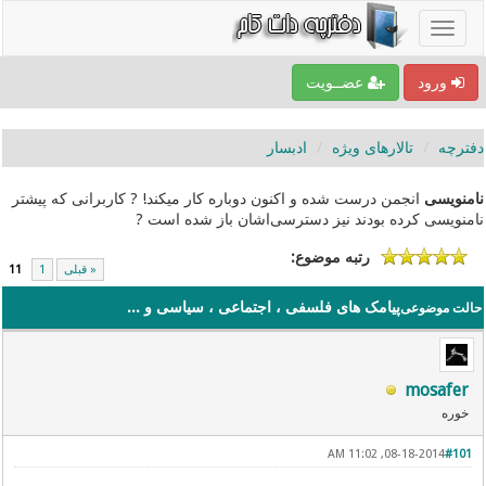
ورود
عضــویت
دفترچه
تالارهای ویژه
ادبسار
نامنویسی
انجمن درست شده و اکنون دوباره کار میکند! ? کاربرانی که پیشتر
نامنویسی کرده بودند نیز دسترسی‌اشان باز شده است ?
رتبه موضوع:
« قبلی
1
11
پیامک های فلسفی ، اجتماعی ، سیاسی و ...
حالت موضوعی
mosafer
خوره
08-18-2014, 11:02 AM
#101