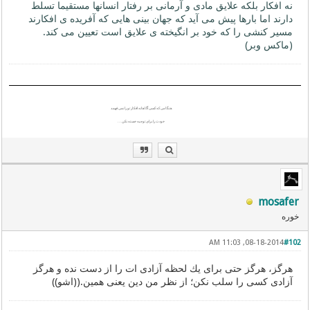
نه افکار بلکه علایق مادی و آرمانی بر رفتار انسانها مستقیما تسلط
دارند اما بارها پیش می آید که جهان بینی هایی که آفریده ی افکارند
مسیر کنشی را که خود بر انگیخته ی علایق است تعیین می کند.
(ماکس وبر)
هنگامی که کسی آگاهانه افکار تو را نمی فهمد
خودت را برای توجیه خسته نکن . . .
mosafer
خوره
08-18-2014, 11:03 AM
#102
هرگز، هرگز حتی برای یك لحظه آزادی ات را از دست نده و هرگز
آزادی كسی را سلب نكن؛ از نظر من دین یعنی همین.((اشو))