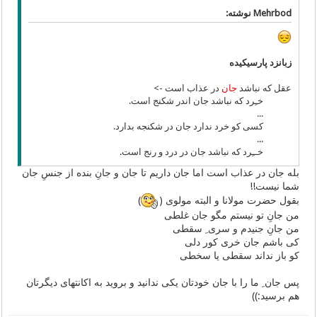
Mehrbod نوشته:
زبانزد پارسیکیده
عقل که نباشد
جان
در عذاب است ->
خـِرد که نباشد جان اندر شکنج است.
...
کسی کو خرد ندارد جان در شکنجه بدارد.
...
خــِرد که نباشد جان در درد و رنج است.
بله جان در عذاب است اما جان داریم تا جان و جانِ بنده از جنسِ جان
شما نیست!!
بقول حضرت مولانا و البته مولوی (
)
من جانِ تو نیستم مگو جان غلطی
من جانِ جنیدم و سری ِ سقطی
کی باشم جان خری کور دلی
کو باز نداند سقطی یا سخطی
پس جان ِ ما را با جان خودتان یکی ندانید و بروید به اکانتهای دیگرتان
هم برسید:))