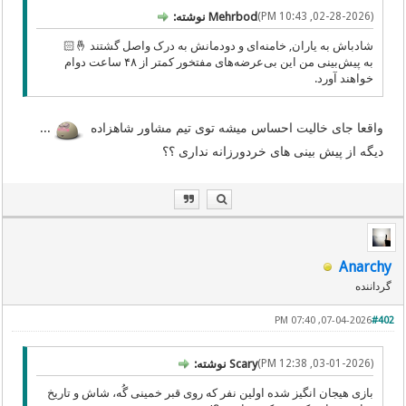
(02-28-2026, 10:43 PM)
Mehrbod نوشته:
شادباش به یاران, خامنه‌ای و دودمانش به درک واصل گشتند 🤞🏻
به پیش‌بینی من این بی‌عرضه‌های مفتخور کمتر از ۴۸ ساعت دوام
خواهند آورد.
واقعا جای خالیت احساس میشه توی تیم مشاور شاهزاده
...
دیگه از پیش بینی های خردورزانه نداری ؟؟
Anarchy
گرداننده
07-04-2026, 07:40 PM
#402
(03-01-2026, 12:38 PM)
Scary نوشته:
بازی هیجان انگیز شده اولین نفر که روی قبر خمینی گُه، شاش و تاریخ