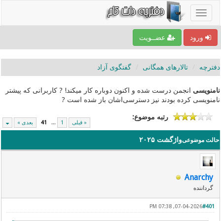
ورود
عضــویت
دفترچه
تالارهای همگانی
گفتگوی آزاد
نامنویسی
انجمن درست شده و اکنون دوباره کار میکند! ? کاربرانی که پیشتر
نامنویسی کرده بودند نیز دسترسی‌اشان باز شده است ?
رتبه موضوع:
« قبلی
1
...
41
بعدی »
واژگشت ۲۰۲۵
حالت موضوعی
Anarchy
گرداننده
07-04-2026, 07:38 PM
#401