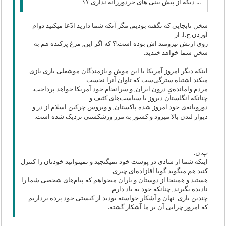
... دیگه از پیش بینی های خردورزانه نداری ؟؟
سخن نابجایی که نگفته بودیم, مگر آنکه شما دارید ادّعا میکنید دوام
آوردن ج.ا. از
روی ارتش نیرومند اش بوده است!؟ که اگر این, مرغ پرکنده هم به
سخن شما خواهد خندید.
اینکه دیگر امروز آمریکا با این موش و بازمندگان موشعلی بازی بازی
میکند اشتباه سترگی‌ست که تاوان آنرا نخست
مردم وامانده‌یِ درون ایران, و سرانجام خود آمریکا خواهد پرداخت.
چنانکه انگلستان دیروز با سیاست‌های کثیف و
دورویانه‌ی خود امروز شده پاکستان, و ویروس چرکین اسلام از در و
دیوار لندن بالا میرود و کشور به مرز ورشکستی نزدیک شده است.
پ.ن.
اینکه شما از شادی در پوست خود نمیگنجید و نمیتوانید خودتان را کنترل
کنید هم میگوید گویا آقازاده‌ای چیزی
هستید و همینجا از دوستان و یاران میخواهم که پیام‌های شخصی شما را
نادیده بگیرند, چنانکه خود به یاد دارم
چندین باری نهان و آشکار خواسته بودید از کیستی خود پرده برداریم
که امروز چرایی آن بر ما آشکار گشته.