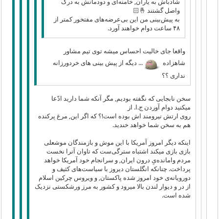
شادباش به یاران, خامنه‌ای و دودمانش به درک
واصل گشتند 🤞🏻
به پیش‌بینی من این بی‌عرضه‌های مفتخور کمتر از
۴۸ ساعت دوام خواهند آورد.
واقعا جای خالیت احساس میشه توی تیم مشاور
شاهزاده
... دیگه از پیش بینی های خردورزانه
نداری ؟؟
سخن نابجایی که نگفته بودیم, مگر آنکه شما دارید ادّعا
میکنید دوام آوردن ج.ا. از
روی ارتش نیرومند اش بوده است!؟ که اگر این, مرغ پرکنده
هم به سخن شما خواهد خندید.
اینکه دیگر امروز آمریکا با این موش و بازمندگان موشعلی
بازی بازی میکند اشتباه سترگی‌ست که تاوان آنرا نخست
مردم وامانده‌یِ درون ایران, و سرانجام خود آمریکا خواهد
پرداخت. چنانکه انگلستان دیروز با سیاست‌های کثیف و
دورویانه‌ی خود امروز شده پاکستان, و ویروس چرکین اسلام
از در و دیوار لندن بالا میرود و کشور به مرز ورشکستی نزدیک
شده است.