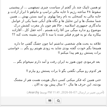
تو همین تاپیک چند بار گفتم از سیاست چیزی نمیفهمی ... از پیشبینی
سقوط ۴۸ ساعته رژیم تا خایه مالی ترامپ و نتانیاهو تا ابراز ارادت و
خایه مالی به کسخلی به نام رضا پهلوی و امید بستن بهش ... همین
شما مشنگ ها و این تحلیل ها و نگاه های آبکی شما یکی از عوامل
ماندگاری جمهوری اسلامیه . حالا هم چون باز مغزت کشش درک
موضوع رو نداره میگی من آقا زاده هستم . آخه عقل کل ، آقازاده
بیکاره بیاد تو یه فورم فیلتر شده با سه تا کاربر بشینه بحث کنه ؟؟
علاقه به بحث های شخصی نداشتم اما چون جفنگ گفتی جا داره
همینجا بگم خودت گفته بودی شاید به زودی هویتم رو بگم ... خواستی
برات پستش رو هم پیدا میکنم !!
بعد فرمودی چون هنوز به ایران رفت و آمد دارم نمیخوام بگم ...
هر کدوم رو میگی نگفتی بگو تا برات پستش رو بیارم !!
حتی همین که فکر میکنی کسی دنبال هویتت هست هم از مشنگ
بودنته. این حرف ها مال ۲۰ سال پیش بود نه الان .
(آخرین تغییر در ارسال: 07-06-2026, 11:41 PM توسط
Anarchy
.)