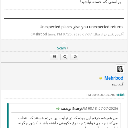
براستی که خسته نباشید!
.Unexpected places give you unexpected returns
(آخرین تغییر در ارسال: 07-07-2026, 07:25 PM توسط
Mehrbod
.)
•
Scary
Mehrbod
گرداننده
07-07-2026, 07:34 PM
#408
(07-07-2026, 08:18 AM)
Scary نوشته:
من همیشه حرفم این بوده که در نهایت این مردم هستند که انتخاب
می‌کنند چه می‌خواهند؛ چه نوع حکومتی داشته باشند، کشور چگونه