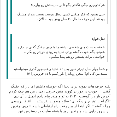
هر کدوم رو میگی نگفتی بگو تا برات پستش رو بیارم !!
حتی همین که فکر میکنی کسی دنبال هویتت هست هم از مشنگ
بودنته. این حرف ها مال ۲۰ سال پیش بود نه الان .
نقل قول:
علاقه به بحث های شخصی نداشتم اما چون جفنگ گفتی جا داره
همینجا بگم خودت گفته بودی شاید به زودی هویتم رو بگم ...
خواستی برات پستش رو هم پیدا میکنم !!
و شما چهار سال دیرتر هنوز به یاد داشتید و همینجور گذری میخواستید
ببینید من کی ام؟ سخن روباه را باور کنیم یا دم خروس را 😃
بقیه حرف هات بمونه برای بعدا اگه حوصله داشتم اما باز که جفنگ
گفتی ... خودت در دوران کووید چنین حرفی زدی ، من هم چک کردم
آخرین بار در آگوست ۲۰۲۰ به تو و میلاد پیام دادم ایمیل یا آی دی
تلگرام یا "هر چیز دیگه ای" صلاح میدونید بفرستید ... اتفاقا پرسیدی
چرا ، گفتم تا اگر اینجا از بین رفت راه ارتباطی باشه !! چون چندین
بار سرور داون شد و چندین روز یا هفته سایت در دسترس نبود‌.