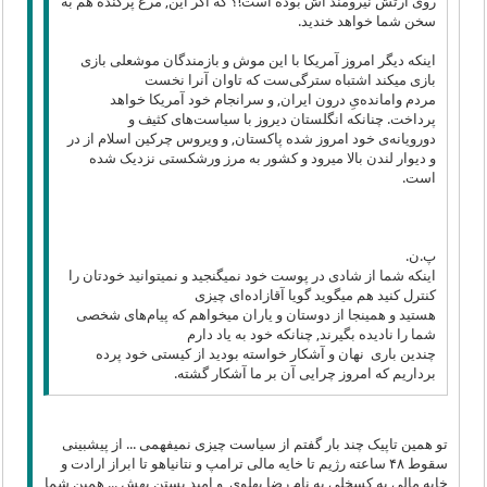
روی ارتش نیرومند اش بوده است!؟ که اگر این, مرغ پرکنده هم به
سخن شما خواهد خندید.
اینکه دیگر امروز آمریکا با این موش و بازمندگان موشعلی بازی
بازی میکند اشتباه سترگی‌ست که تاوان آنرا نخست
مردم وامانده‌یِ درون ایران, و سرانجام خود آمریکا خواهد
پرداخت. چنانکه انگلستان دیروز با سیاست‌های کثیف و
دورویانه‌ی خود امروز شده پاکستان, و ویروس چرکین اسلام از در
و دیوار لندن بالا میرود و کشور به مرز ورشکستی نزدیک شده
است.
پ.ن.
اینکه شما از شادی در پوست خود نمیگنجید و نمیتوانید خودتان را
کنترل کنید هم میگوید گویا آقازاده‌ای چیزی
هستید و همینجا از دوستان و یاران میخواهم که پیام‌های شخصی
شما را نادیده بگیرند, چنانکه خود به یاد دارم
چندین باری نهان و آشکار خواسته بودید از کیستی خود پرده
برداریم که امروز چرایی آن بر ما آشکار گشته.
تو همین تاپیک چند بار گفتم از سیاست چیزی نمیفهمی ... از پیشبینی
سقوط ۴۸ ساعته رژیم تا خایه مالی ترامپ و نتانیاهو تا ابراز ارادت و
خایه مالی به کسخلی به نام رضا پهلوی و امید بستن بهش ... همین شما