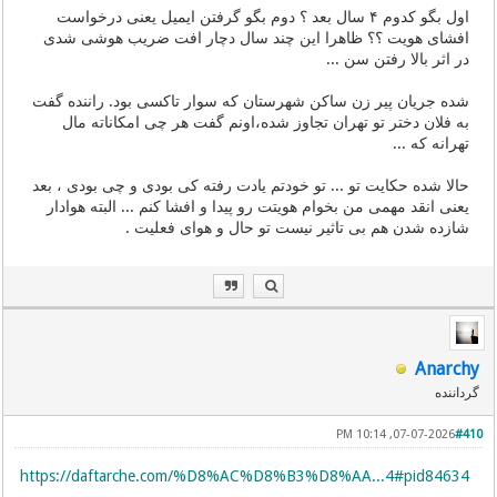
اول بگو کدوم ۴ سال بعد ؟ دوم بگو گرفتن ایمیل یعنی درخواست
افشای هویت ؟؟ ظاهرا این چند سال دچار افت ضریب هوشی شدی
در اثر بالا رفتن سن ...
شده جریان پیر زن ساکن شهرستان که سوار تاکسی بود. راننده گفت
به فلان دختر تو تهران تجاوز شده،اونم گفت هر چی امکاناته مال
تهرانه که ‌...
حالا شده حکایت تو ‌... تو خودتم یادت رفته کی بودی و چی بودی ، بعد
یعنی انقد مهمی من بخوام هویتت رو پیدا و افشا کنم ‌... البته هوادار
شازده شدن هم بی تاثیر نیست تو حال و هوای فعلیت .
Anarchy
گرداننده
07-07-2026, 10:14 PM
#410
https://daftarche.com/%D8%AC%D8%B3%D8%AA...4#pid84634