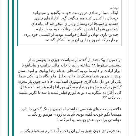
پ.ن.
اینکه شما از شادی در پوست خود نمیگنجید و نمیتوانید
خودتان را کنترل کنید هم میگوید گویا آقازاده‌ای چیزی
هستید و همینجا از دوستان و یاران میخواهم که پیام‌های
شخصی شما را نادیده بگیرند, چنانکه خود به یاد دارم
چندین باری نهان و آشکار خواسته بودید از کیستی خود پرده
برداریم که امروز چرایی آن بر ما آشکار گشته.
تو همین تاپیک چند بار گفتم از سیاست چیزی نمیفهمی ... از
پیشبینی سقوط ۴۸ ساعته رژیم تا خایه مالی ترامپ و نتانیاهو تا
ابراز ارادت و خایه مالی به کسخلی به نام رضا پهلوی و امید بستن
بهش ... همین شما مشنگ ها و این تحلیل ها و نگاه های آبکی شما
یکی از عوامل ماندگاری جمهوری اسلامیه . حالا هم چون باز مغزت
کشش درک موضوع رو نداره میگی من آقا زاده هستم . آخه عقل
کل ، آقازاده بیکاره بیاد تو یه فورم فیلتر شده با سه تا کاربر بشینه
بحث کنه ؟؟
علاقه به بحث های شخصی نداشتم اما چون جفنگ گفتی جا داره
همینجا بگم خودت گفته بودی شاید به زودی هویتم رو بگم ...
خواستی برات پستش رو هم پیدا میکنم !!
بعد فرمودی چون هنوز به ایران رفت و آمد دارم نمیخوام بگم ...