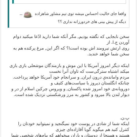
واقعا جای خالیت احساس میشه توی تیم مشاور شاهزاده
...
دیگه از پیش بینی های خردورزانه نداری ؟؟
سخن نابجایی که نگفته بودیم, مگر آنکه شما دارید ادّعا میکنید دوام
آوردن ج.ا. از
روی ارتش نیرومند اش بوده است!؟ که اگر این, مرغ پرکنده هم به
سخن شما خواهد خندید.
اینکه دیگر امروز آمریکا با این موش و بازمندگان موشعلی بازی بازی
میکند اشتباه سترگی‌ست که تاوان آنرا نخست
مردم وامانده‌یِ درون ایران, و سرانجام خود آمریکا خواهد پرداخت.
چنانکه انگلستان دیروز با سیاست‌های کثیف و
دورویانه‌ی خود امروز شده پاکستان, و ویروس چرکین اسلام از در و
دیوار لندن بالا میرود و کشور به مرز ورشکستی نزدیک شده است.
پ.ن.
اینکه شما از شادی در پوست خود نمیگنجید و نمیتوانید خودتان را
کنترل کنید هم میگوید گویا آقازاده‌ای چیزی
هستید و همینجا از دوستان و یاران میخواهم که پیام‌های شخصی شما