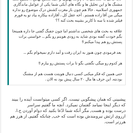
مشنگ ها و این تحلیل ها و نگاه های آبکی شما یکی از عوامل ماندگاری
جمهوری اسلامیه . حالا هم چون باز مغزت کشش درک موضوع رو نداره
میگی من آقا زاده هستم . آخه عقل کل ، آقازاده بیکاره بیاد تو یه فورم
فیلتر شده با سه تا کاربر بشینه بحث کنه ؟؟
علاقه به بحث های شخصی نداشتم اما چون جفنگ گفتی جا داره همینجا
بگم خودت گفته بودی شاید به زودی هویتم رو بگم ... خواستی برات
پستش رو هم پیدا میکنم !!
بعد فرمودی چون هنوز به ایران رفت و آمد دارم نمیخوام بگم ...
هر کدوم رو میگی نگفتی بگو تا برات پستش رو بیارم !!
حتی همین که فکر میکنی کسی دنبال هویتت هست هم از مشنگ
بودنته. این حرف ها مال ۲۰ سال پیش بود نه الان .
پیشبینی که همان پیشگویی نیست. اگر کسی میتوانست آینده را ببیند
که دیگر اینجا نمیامد گفتمان نمیکرد. آنچه ما گفتیم سراسر
درست بوده و هست, مگر آنکه شما ادّعا بکنید که دوام آوردن ج.ا.
ازروی ارتش نیرومندش بوده است که خب, چنانکه گفتیم, از هرز هم
هرزتر است.