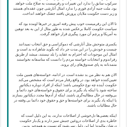
سرکوب سابق را ندارد این تغییرات و رفرمیست به صلاح ملت خواهد
بود. ملت جنبه آزادی فوری را ندارد امثال آنارشی چون عقده‌ای هستند
و زیر دست حکومت ملایان پرورش یافتند جفتک خواهند انداخت.
تا الان این رفرمیست خوب پیش رفته امروز در خبرها اومده بود که
سیاست حکومت کاملا برعکس شده به طور مثال از این به بعد توهین
به آمریکا و پرچم آن مورد پیگیری قرار خواهد گرفت.
یکسری متوحش مثل آنارشی که دموکراسی و حق انتخاب نمیدانند
چیست و خودش را در این مدت جر داد که بگوید شاهزاده بد است و
امثال این موجودات که احترام به عقاید را بلد نیستند، میشد از طریق
رفراندوم و انتخابات خواسته مردم را دانست که متاسفانه نخواستند
متمدنانه به پای صندوق‌های رای بروند.
الان هم به نظر من بد نشده است. در ادامه، خواسته‌های همین ملت
تعیین‌کننده خواهد بود. در واقع رفتار مردم است که مشخص می‌کند
حکومت آینده چه نوع حکومتی باشد؛ اینکه از افراد دوباره دیکتاتور
ساخته شود یا اینکه یاد بگیرند برای حقوق و خواسته‌های خود دائماً و
بی‌وقفه در حال مطالبه‌گری باشند. اینکه از آدم‌ها مجدد دیکتاتور بسازند
یا اینکه یاد بگیرند برای خواسته‌ها و حق و حقوق خود دائما بی وقفه در
حال مطالبات باشند.
اینکه بعضی‌ها دل‌خوشی از اصلاحات ندارند، به این دلیل است که
خاطره بدی از اصلاحات دروغین جنبش سبز دارند و یک‌بار حکومت
درشان مالیده؛ اما این دلیل نمی‌شود که نسبت به همه‌چیز بدبین