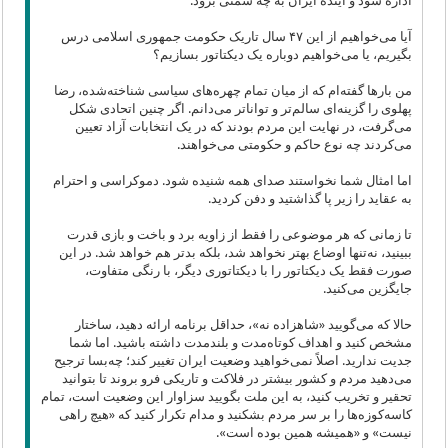
اداره شود و آینده ایران به چه سمتی برود.
آیا می‌خواهیم از این ۴۷ سال تاریک حکومت جمهوری اسلامی درس
بگیریم، یا می‌خواهیم دوباره یک دیکتاتور بسازیم؟
من بارها گفته‌ام که از میان تمام چهره‌های سیاسی شناخته‌شده، رضا
پهلوی را گزینه‌ای سالم‌تر و تواناتر می‌دانم. اگر چنین اتحادی شکل
می‌گرفت، در نهایت این مردم بودند که در یک انتخابات آزاد تعیین
می‌کردند چه نوع حاکم و حکومتی می‌خواهند.
اما امثال شما نخواستند صدای همه شنیده شود. دموکراسی و احترام
به عقاید را زیر پا گذاشتید و دفن کردید.
تا زمانی که هر موضوعی را فقط از زاویه برد و باخت و بازی قدرت
ببینید، نه‌تنها اوضاع بهتر نخواهد شد، بلکه بدتر هم خواهد شد. در این
صورت فقط یک دیکتاتور را با دیکتاتوری دیگر، با رنگی متفاوت،
جایگزین می‌کنید.
حالا که می‌گویید «شاهزاده نه»، حداقل برنامه ارائه دهید، ساختار
مشخص کنید و اهداف کوتاه‌مدت و بلندمدت داشته باشید. اما شما
جدیت ندارید. اصلاً نمی‌خواهید وضعیت ایران تغییر کند؛ چه‌بسا ترجیح
می‌دهید مردم و کشور بیشتر در فلاکت و تاریکی فرو بروند تا بتوانید
تحقیر و تخریب کنید، به این ملت بگویید سزاوار این وضعیت است، تمام
کاسه‌کوزه‌ها را بر سر مردم بشکنید و مدام تکرار کنید که «هیچ راهی
نیست» و «همیشه همین بوده است».