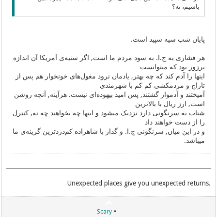
باشیم، نه؟
پایان شب سیه سپید است.
هر فشاری به ج.ا. به سود مردم ما است, اگر سنبه‌ی آمریکا آن اندازه
پرزور بود که میتوانست
اینها را آدم کند که چه بهتر, یادمان نرود مغول‌های خونخوار هم پس از
تاراج و مردمکشی کم کم با شهرمندی
آمیختند و آدموار گشتند, پس امید بیهوده‌ای نیست. هرآینه, آنچه روشن
است, ارز ریال با بالاترین
شتاب به سرنگونی دارد نزدیک میشود و اینها چه بخواهند چه نه, کنترل
را از دست خواهند داد
و در این میان, سرنگونی ج.ا. و گذار با شاهزاده کم‌دردترین گزینه‌ی ما
میباشد.
.Unexpected places give you unexpected returns
•
Scary