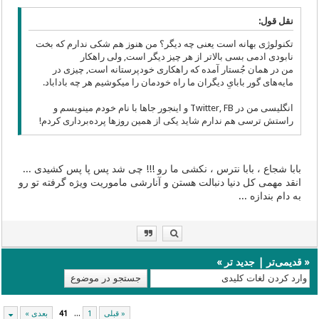
نقل قول:
تکنولوژی بهانه است یعنی چه دیگر؟ من هنوز هم شکی ندارم که بخت
نابودی ادمی بسی بالاتر از هر چیز دیگر است, ولی راهکار
من در همان جُستار آمده که راهکاری خودپرستانه است, چیزی در
مایه‌های گور بابایِ دیگران ما راه خودمان را میکوشیم هر چه باداباد.
انگلیسی من در Twitter, FB و اینجور جاها با نام خودم مینویسم و
راستش ترسی هم ندارم شاید یکی از همین روزها پرده‌برداری کردم!
بابا شجاع ، بابا نترس ، نکشی ما رو !!! چی شد پس پا پس کشیدی ...‌
انقد مهمی کل دنیا دنبالت هستن و آنارشی ماموریت ویژه گرفته تو رو
به دام بندازه ...
«
قدیمی‌تر
|
جدید تر
»
« قبلی
1
...
41
بعدی »