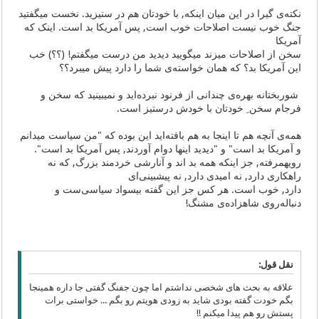
نکته‌ی گیرا در این میان اینکه, با خودتان هم در ستیزید. نخست میگفتید
جنگ خوب نیست اصلاحات خوب است, پس آمریکا بد است. اینک که
آمریکا
سخن از اصلاحات میزند میگویید دیدید من درست میگفتم! (؟؟) خب
این آمریکا بد؟ که همان خواسته‌ی شما را دارد پیش میبرد؟؟
شوربختانه بهره‌‌ی چندانی از فرنود نبرده‌اید و نمیبینید که سخن و
فرجام سخن ِ خودتان با خودش درستیز است.
همه‌ی آنچه هم تا اینجا به هم بافته‌اید این بوده که "من سیاست میدانم
و آمریکا بد است" و "دیدید اینها دوام آوردند, پس آمریکا بد است".
رویهمرفته, جز اینکه همه بد‌ اند و آنارشی خردمند بزرگ, که نه
راهکاری دارد, نه امیدی دارد, نه پیشبینی‌ای
دارد, خوب است. هر کس جز این گفته بیسواد سیاسی‌ست و
دنباله‌روی شاهزاده‌ی مشنگ!
نقل قول:
علاقه به بحث های شخصی نداشتم اما چون جفنگ گفتی جا داره همینجا
بگم خودت گفته بودی شاید به زودی هویتم رو بگم ... خواستی برات
پستش رو هم پیدا میکنم !!