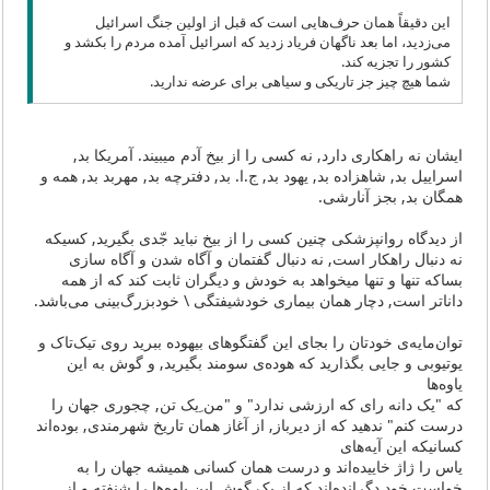
این دقیقاً همان حرف‌هایی است که قبل از اولین جنگ اسرائیل
می‌زدید، اما بعد ناگهان فریاد زدید که اسرائیل آمده مردم را بکشد و
کشور را تجزیه کند.
شما هیچ چیز جز تاریکی و سیاهی برای عرضه ندارید.
ایشان نه راهکاری دارد, نه کسی را از بیخ آدم میبیند. آمریکا بد,
اسراییل بد, شاهزاده بد, یهود بد, ج.ا. بد, دفترچه بد, مهربد بد, همه و
همگان بد, بجز آنارشی.
از دیدگاه روانپزشکی چنین کسی را از بیخ نباید جّدی بگیرید, کسیکه
نه دنبال راهکار است, نه دنبال گفتمان و آگاه شدن و آگاه سازی
بساکه تنها و تنها میخواهد به خودش و دیگران ثابت کند که از همه
داناتر است, دچار همان بیماری خودشیفتگی \ خودبزرگ‌بینی می‌باشد.
توان‌مایه‌ی خودتان را بجای این گفتگوهای بیهوده ببرید روی تیک‌تاک و
یوتیوبی و جایی بگذارید که هوده‌ی سومند بگیرید, و گوش به این
یاوه‌ها
که "یک دانه رای که ارزشی ندارد" و "من ِیک تن, چجوری جهان را
درست کنم" ندهید که از دیرباز, از آغاز همان تاریخ شهرمندی, بوده‌اند
کسانیکه این آیه‌های
یاس را ژاژ خاییده‌اند و درست همان کسانی همیشه جهان را به
خواست خود دگرانده‌اند که از یک گوش این یاوه‌ها را شنفته و از