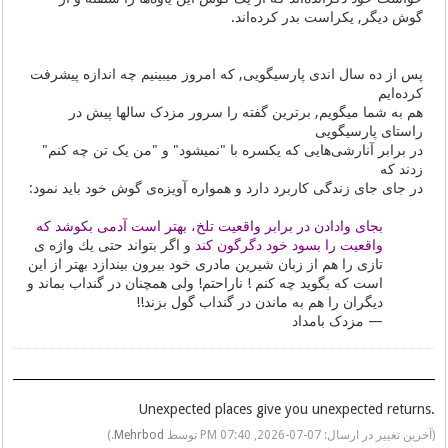
گوش دیگر, یکراست بدر کرده‌اند.
پس از ده سال اندی پارسیگویی, که امروز میبینیم چه اندازه پیشرفت
کرده‌ایم
هم به شما میگویم, برترین گفته را سرور مزدک سالها پیش در
راستای پارسیگویی
در برابر آنارشی‌هایی که یکسره با "نمیشود" و "من یک تن چه کنم"
زدند که
در جای جای زندگی کاربرد دارد و همواره آویزه‌ی گوش خود باید نمود:
بجای وادادن در برابر واقعیت تلخ، بهتر است آدمی بكوشد كه
واقعیت را بسود خود دگرگون كند
و اگر بتواند حتی یك واژه ی
تازی را هم از زبان شیرین مادری خود بیرون بیندازد بهتر از این
است كه بگوید چه كنم ! ناراحتم! ولی همچنان در گنداب بماند و
دیگران را هم به ماندن در گنداب گول بزند!!
— مزدک بامداد
.Unexpected places give you unexpected returns
(آخرین تغییر در ارسال: 07-07-2026, 07:40 PM توسط
Mehrbod
.)