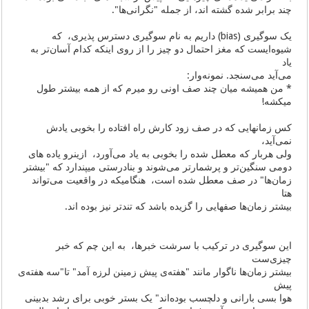
چند برابر شده گشته اند، از جمله "نگرانی‌ها".
یک سوگیری (bias) داریم به نام سوگیری دسترس پذیری، که
شیوه‌ایست که مغز احتمال دو چیز را از روی اینکه کدام آسان‌تر به
یاد
می‌آید می‌سنجد. نمونه‌وار‌:
* من همیشه میان چند صف اونی رو میرم که از همه بیشتر طول
میکشه‌‌‌!
کس زمانهایی که در صف زود کارش راه افتاده را بخوبی یادش
نمی‌آید،
ولی هربار که معطل شده را بخوبی به یاد می‌آورد، ازینرو یاده های
دومی سنگین‌تر و پرشمار‌تر می‌شوند و بنادرستی میپندارد که "بیشتر
زمان‌ها" در صف معطل شده است، هنگامیکه در واقعیت می‌تواند
هتا
بیشتر زمان‌ها صفهایی را گزیده باشد که تندتر نیز بوده اند.
این سوگیری در ترکیب با سرشت خبرها، به این چم که خبر
چیزی‌ست
بیشتر زمان‌ها ناگوار مانند "هفته‌ی پیش زمینن لرزه آمد‌" تا"سه هفته‌ی
پیش
هوا بسی بارانی و دلچسب بوده‌اند‌" یک بستر خوبی برای رشد بدبینی