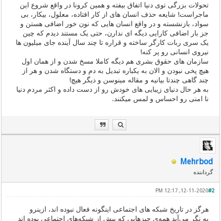
تحولات بزرگی توی دنیا اتفاق بیفته و همین کرونا در واقع شروع این
ماجراست! شایعه حذف انسان های از کار افتاده، معلول، بیکار، بی
سواد، بازنشسته و در واقع انسان هایی که نون خور اضافی هستن و
جز بار اضافی کارایی دیگه ای ندارن، حتی یک مستند دیدم که چین
یک سری ربات کارگر ساخته و قراره تا چند سال آینده جای میلیون ها
نیروی انسانی رو پر کنه!
سازمان های حقوق بشری هم دیگه کاملا مسخ شدن و از همان اول
هیچ پخی نبودن و الان به یکباره تبدیل به دم و دستگاه شدن و هر از
چند گاهی چندتا بیانیه و مقاله مینوسن و دیگر هیچ!
به هر حال دنیای زیبایی های خودش رو از دست داده و اکثر مردم دنیا
نا امنی رو احساس و لمس میکنند.
Mehrbod
گرداننده
12-11-2020, 12:17 PM
#2
هرگز در تاریخ شبکه های اجتماعی اینگونه فعال نبوده اند، ازینرو
به نگر می‌آید همه‌ی چیزهایی که پیش از شبکه‌های اجتماعی بوده اند