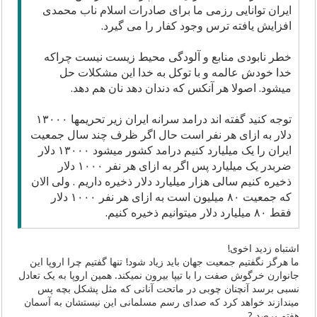
ایران توانایی رزمی ما برای صادرات اسلام ناب محمدی
افزایش یافته ترس وجود کفار را می گیرد.
خطر نابودی منابع و آلودگی محیط زیست نیست چراکه
خدا خودش عالمه و با توکل به خدا این مشکلات حل
میشود. اصولا هر آنکس که دندان دهد نان هم دهد.
توجه کنید گفته اند درامد سرانه ایران زیر تحریمها ۱۳۰۰۰
دلار به ازای هر نفر است حال اگر ظرف چند سال جمعیت
ایران را یک میلیارد کنیم درامد کشور میشود ۱۳۰۰۰ دلار
ضربدر یک میلیارد پس اگر به ازای هر نفر ۱۰۰۰ دلار
ذخیره کنیم سالی هزار میلیارد دلار ذخیره داریم . ولی الان
که جمعیت ۸۰ میلیون است به ازای هر نفر ۱۰۰۰ دلار
فقط ۸۰ میلیارد دلار میتوانیم ذخیره کنیم.
اشتباه زدید اخوی!
ما هرگز نگفتیم جمعیت جهان باید زیاد شود! تنها گفتیم چرا اروپا این
جانوارن خرگوش صفت را با تیپا بیرون نمیکند. همین اروپا به یک تعادل
نسبی برسد آنچنان چوبی در ماتحت آنانی که مثل پشکل بچه پس
میندازند خواهد کرد که صدای رسم مسلمانی این نیستشان به آسمان
هفتم برصد ?