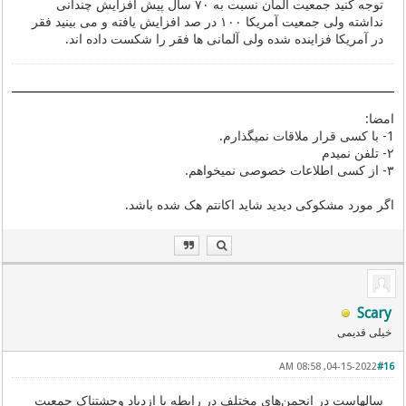
توجه کنید جمعیت آلمان نسبت به ۷۰ سال پیش افزایش چندانی
نداشته ولی جمعیت آمریکا ۱۰۰ در صد افزایش یافته و می بینید فقر
در آمریکا فزاینده شده ولی آلمانی ها فقر را شکست داده اند.
امضا:
1- با کسی قرار ملاقات نمیگذارم.
۲- تلفن نمیدم
۳- از کسی اطلاعات خصوصی نمیخواهم.
اگر مورد مشکوکی دیدید شاید اکانتم هک شده باشد.
Scary
خیلی قدیمی
04-15-2022, 08:58 AM
#16
سالهاست در انجمن‌های مختلف در رابطه با ازدیاد وحشتناک جمعیت