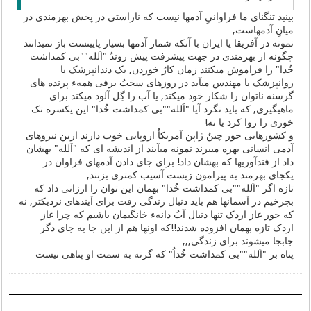
بینید تنگنای ما فراوانیِ آدمها نیست که ناراستی در پخش بهرمندی در
میانِ آدمهاست,
نمونه در آفریقا یا ایران با آنکه شمار آدمها بسیار پایینست باز نمیدانند
چگونه از بهرمندی در جهت پیشرفت پیش روندُ "اَلله""بی کمداشت
خُدا" را فراموش میکنند زمان کارُ خوردن, یک دندانپزشک یا
روانپزشک یا مهندس میآید در روزهای سختُ برفی همهء پرنده های
گرسنه ناتوان را شکار خود میکند, یا آب را گِل آلود میکند برای
ماهیگیری, که باید نگرد آیا "اَلله""بی کمداشت خُدا" این یکسره تک
خوری را روا کرد یا نه!
و کشورهایی جور چینُ ژاپن آمریکاُ اروپایی خوب دارند ازین نیروهای
آدمی انسانی بهره میبرند نمونه میآیند از اندیشه ای که "اَلله" بهشان
داد از فندآوریها که بهشان داد! برای جای دادن آدمهای فراوان در
یکجای بهرمند به پیرامون زیست آسیب کمتری بزنند,
تازه اگر "اَلله""بی کمداشت خُدا" بهمان این توان را ارزانی داد که
بچرخیم در آسمانها هم باید دنبال زندگی رفت برای آیندهای نزدیکتر, نه
که جور غاز اردک تنها دنبال آبُ دانهء خانگیمان باشیم که چرا غاز
اردک تازه بهمان افزوده شدند!!که اونها هم از این جا به جای دگر
جابجا میشوند برای زندگی,,,
پناه بر "اَلله""بی کمداشت خُداُ" که گرنه به سمت او پناهی نیست