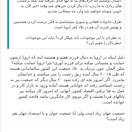
انسان نوشتیم اما حرف‌های ما نه تنها جدی نگرفته شد بلکه برچسب
های زیادی به ما زدن، با دنبال کردن خبرهای چند وقت اخیر الان به
خوبی متوجه خواهید شد وارد چه منجلابی شدیم.
طرف خانواده افغانی و سوری میشناسم به فکر درست کردن هشتمین
و نهمین فرزند آن هم در بلاد کفر اروپا است.
به نظرتان با این موجودات باید چیکار کرد؟ نباید این موجودات
خطرناک را عقیم کرد؟
دلیل اینکه در اروپا به دنبال فرزند هفتم و هشتمه اینه که اروپا ازشون
حمایت و پشتیبانی میکنه برای فرزند آوری! چرا اروپا حمایت میکنه؟
مثلن آلمان. چون نزدیک به ۵۰٪ جمعیت این کشور سالماندانی هستند
که طی ۱۵-۲۰ سال آینده ریق رحمت را سر میکشند و خدایشان
بیامرزد. اگر امروز بچه ای زاده شود ۲۰ سال دیگر که جمعیت پیر به
رحمت اسپاغتی رفته اند جوانانی هستند آماده ورود به بازار کار و در
عمل به فنا نرفتن اقتصاد کشور. آنهایی که امروز کار میکنند پیر
پاتالهای فردا هستند و اگر نیروی کار جایگزین نباشد فاتحه کشور
خوانده است.
جمعیت جهان زیاد است ولی آیا جمعیت جوان و با استعداد جهان هم
زیاد است؟