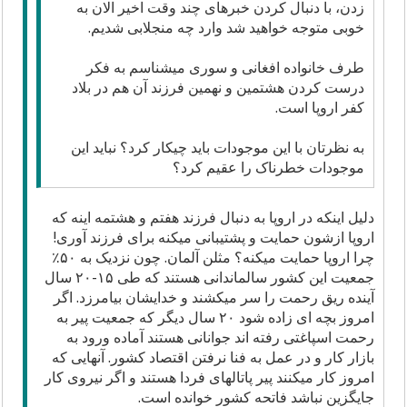
زدن، با دنبال کردن خبرهای چند وقت اخیر الان به
خوبی متوجه خواهید شد وارد چه منجلابی شدیم.
طرف خانواده افغانی و سوری میشناسم به فکر
درست کردن هشتمین و نهمین فرزند آن هم در بلاد
کفر اروپا است.
به نظرتان با این موجودات باید چیکار کرد؟ نباید این
موجودات خطرناک را عقیم کرد؟
دلیل اینکه در اروپا به دنبال فرزند هفتم و هشتمه اینه که
اروپا ازشون حمایت و پشتیبانی میکنه برای فرزند آوری!
چرا اروپا حمایت میکنه؟ مثلن آلمان. چون نزدیک به ۵۰٪
جمعیت این کشور سالماندانی هستند که طی ۱۵-۲۰ سال
آینده ریق رحمت را سر میکشند و خدایشان بیامرزد. اگر
امروز بچه ای زاده شود ۲۰ سال دیگر که جمعیت پیر به
رحمت اسپاغتی رفته اند جوانانی هستند آماده ورود به
بازار کار و در عمل به فنا نرفتن اقتصاد کشور. آنهایی که
امروز کار میکنند پیر پاتالهای فردا هستند و اگر نیروی کار
جایگزین نباشد فاتحه کشور خوانده است.