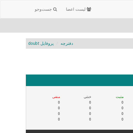
لیست اعضا
جست‌و‌جو
دفترچه
پروفایل doubt
مثبت
خنثی
منفی
0
0
0
0
0
0
0
0
0
0
0
0