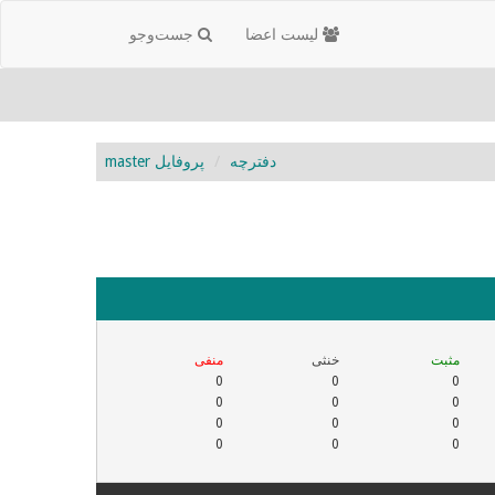
لیست اعضا
جست‌و‌جو
دفترچه
پروفایل master
مثبت
خنثی
منفی
0
0
0
0
0
0
0
0
0
0
0
0