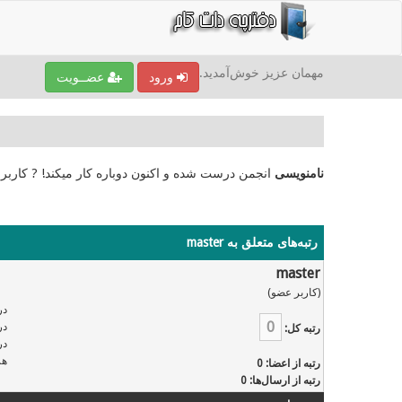
مهمان عزیز خوش‌آمدید.
ورود
عضــویت
نامنویسی
انجمن درست شده و اکنون دوباره کار میکند! ? کاربر
رتبه‌های متعلق به master
master
(کاربر عضو)
در
0
در
رتبه کل:
در
هر
رتبه از اعضا: 0
رتبه از ارسال‌ها: 0