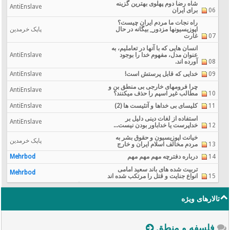
شاه رضا دوم پهلوی بهترین گزینه
AntiEnslave
06
برای ایران
راه نجات ما مردم ایران چیست؟
اپوزيسيونها مزدور_ بیگانه در حال
پاپک خرمدین
07
غارت
انسان هایی که با آنها در تعاملیم، به
عنوان مدل، مفهوم خدا را بوجود
AntiEnslave
08
آورده اند.
09
خدایی که قابل پرستش است!
AntiEnslave
چرا فرومهای خارجی بی منطق بن و
AntiEnslave
10
مطالب غیر اسپم را حذف میکنند؟
11
کلیسای بی خداها و آتئیست ها (2)
AntiEnslave
استفاده از لغات دینی دلیل بر
AntiEnslave
12
خداپرست یا خداباور بودن نیست...
خیانت اپوزیسیون و حقوق بشر به
پاپک خرمدین
13
مردم مخالف اسلام ایران و خارج
14
درباره دفترچه مهم مهم مهم
Mehrbod
تربیت شده های باند سعید امامی
Mehrbod
15
انواع جنایت و قتل را مرتکب شده اند
تالارهای ویژه
فلسفه و منطق