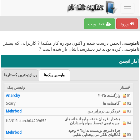
ورود
عضــویت
نامنویسی
انجمن درست شده و اکنون دوباره کار میکند! ? کاربرانی که پیشتر
نامنویسی کرده بودند نیز دسترسی‌اشان باز شده است ?
آمار انجمن
واپسین پیک‌ها
پربازدیدترین جُستارها
جُستار
واپسین پیک
01
واژگشت ۲۰۲۵
Anarchy
02
آگاهینامه ها
Scary
03
خردگرایی دربرابر دین
Mehrbod
هشدار: فرمان خدعه و ایجاد خانه های
HANI.Sistan.h04209653
04
امن و تیمی توسط سپاه پاسداران
چرا دفترچه نویسنده ندارد؟ + وجود
Mehrbod
05
کانالهای تلگرامی بیخدایی تقلبی