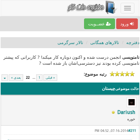
ورود
عضــویت
دفترچه
تالارهای همگانی
تالار سرگرمی
نامنویسی
انجمن درست شده و اکنون دوباره کار میکند! ? کاربرانی که پیشتر
نامنویسی کرده بودند نیز دسترسی‌اشان باز شده است ?
رتبه موضوع:
« قبلی
1
...
22
بعدی »
چیستان
حالت موضوعی
Dariush
خوره
07-16-2014, 04:52 PM
#211