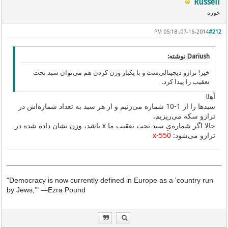
Russell
خوره
07-16-2014, 05:18 PM
#212
Dariush نوشته:
خیر! ترازو دیجیتالی‌ست و با یکبار وزن کردن هم می‌توان سبد تحت
تعقیب را پیدا کرد.
آها!
سبدها را از 1-10 شماره می‌زنیم و از هر سبد به تعداد شماره‌اش در
ترازو سکه می‌ریزیم.
حالا اگر شماره‌یِ سبد تحت تعقیب ما x باشد، وزن نشان داده شده در
ترازو می‌شود:
550-x
"Democracy is now currently defined in Europe as a 'country run
by Jews,'"
—
Ezra Pound