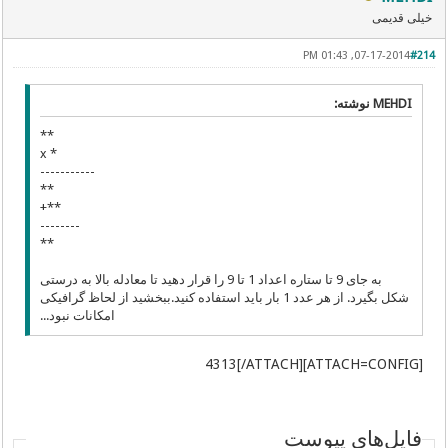
خیلی قدیمی
07-17-2014, 01:43 PM
#214
MEHDI نوشته:
**
* x
-----------
**
**+
--------
**
به جای 9 تا ستاره اعداد 1 تا 9 را قرار دهید تا معادله بالا به درستی
شکل بگیرد. از هر عدد 1 بار باید استفاده کنید.ببخشید از لحاظ گرافیکی
امکانات نبود...
[ATTACH=CONFIG]4313[/ATTACH]
فایل‌های پیوست