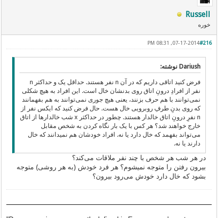
Russell
خوره
07-17-2014, 08:31 PM
#216
Dariush نوشته:
فرض کنید اتاقی داریم که در آن n نفر هستند. حداقل یک و حداکثر n
نفر از افرادِ درونِ اتاق روی بدنشان خال است. این افراد به هیچ شکلی
نمی‌توانند با هم حرف بزنند، یعنی هیچ جوری نمی‌توانند به هم بفهمانند
که روی بدنِ طرفِ روبرویی خال هست. حال فرض کنید که ایکس نفر از
n نفرِ درونِ اتاق خالدار هستند. چطور در حداکثر x شب خالدارها از اتاق
خارج خواهند شد؟ هر کس با یک بار نگاه کردن به شخص مقابل
می‌تواند بفهمد که خال دارد یا نه. افراد خودشان هم نمیدانند که خال
دارند یا نه.
در هر شب هر شخص با چند نفر ملاقات می‌کند؟
بیرون رفتن را متوجه نمیشوم؟ هر فرد خودش (به هر روشی) متوجه
بشود که خال دارد خودش می‌رود بیرون؟