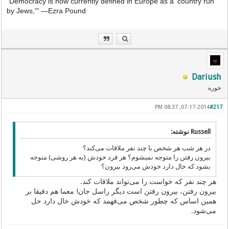
"Democracy is now currently defined in Europe as a 'country run
by Jews,'"
—
Ezra Pound
Dariush
خوره
07-17-2014, 08:37 PM
#217
Russell نوشته:
در هر شب هر شخص با چند نفر ملاقات می‌کند؟
بیرون رفتن را متوجه نمیشوم؟ هر فرد خودش (به هر روشی) متوجه
بشود که خال دارد خودش می‌رود بیرون؟
هر چند نفر که خواست را می‌تواند ملاقات کند.
بیرون رفتن، بیرون رفتن است دیگر راسل جان! معما هم دقیقا بر
همین اساس که چطور شخص می‌فهمد که خودش خال دارد حل
می‌شود.