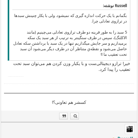
Russell نوشته:
بگمانم با یک حرکت اندازه گیری که نمیشود. ولی با یکار چنینش سبدها
در ترازوی تعادلی چرا.
5 سبد را به طور قرینه دو طرف ترازوی تعادلی می‌چینیم (مانند
الاکلنگ)، سپس در طرف سنگینتر به ترتیب از هر سبد یک سکه
برمیداریم و سر جایش میگذاریم تنها در یک سبد با برداشتن سکه تعادل
حاصل می‌شود و نقطه‌یِ متناظر آن در طرف دیگر می‌شود آن سبد
تحت تعقیب ما !!
خیر! ترازو دیجیتالی‌ست و با یکبار وزن کردن هم می‌توان سبد تحت
تعقیب را پیدا کرد.
rahnamaee: mitavan az har kodam az sabadha har tedad sekeh bardasht
کسشر هم تعاونی؟!