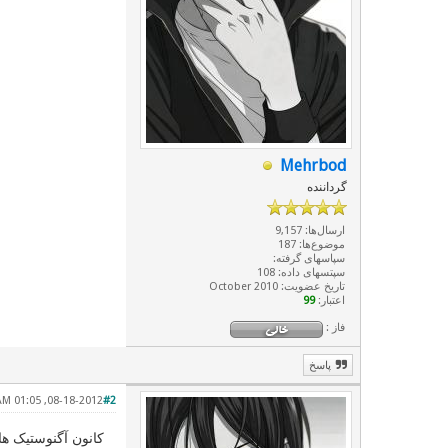
Mehrbod
گرداننده
ارسال‌ها: 9,157
موضوع‌ها: 187
سپاسهای گرفته:
سپتسهای داده: 108
تاریخ عضویت: October 2010
اعتبار:
99
فاز :
پاسخ
08-18-2012, 01:05 AM
#2
کانون آگنوستیک ها و آتئیست های