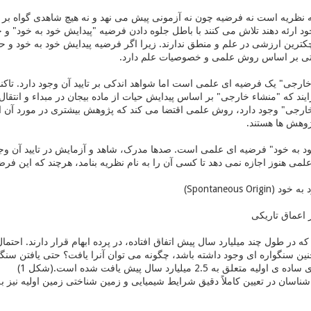
 نظریه است نه فرضیه چون نه آزمونی پیش می نهد و نه هیچ شاهدی گواه بر 
د ارئه دهند تلاش می کنند با باطل جلوه دادن فرضیه "پیدایش خود به خود" و
کترین ارزشی در علم و منطق ندارند. زیرا اگر فرضیه پیدایش خود به خود و ح
اتی بر اساس روش علمی و خصوصیات علم دارد.
رجی" یک فرضیه ای علمی است اما شواهد اندکی بر تایید آن وجود دارد. تاکنو
یند که "منشاء خارجی" بر اساس پیدایش حیات از ماده بیجان در مبداء و انتقا
وهش ها هستند.
د به خود" فرضیه ای علمی است. صدها مدرک، شاهد و آزمایش در تایید آن وج
لمی هنوز اجازه نمی دهد تا کسی آن را به نام نظریه بنامد، هرچند که این فر
Spontaneous Or)
اعماق تاریکی
که در طول چند میلیارد سال پیش اتفاق افتاده، در پرده ابهام قرار دارند. احت
ن سنگواره ای وجود داشته باشد، چگونه می توان آنرا یافت؟ حتی یافتن سنگو
لق به 2.5 میلیارد سال پیش یافت شده است.(شكل 1)
ناسان در تعیین کاملاً دقیق شرایط شیمیایی و زمین شناختی زمین اولیه نیز به 