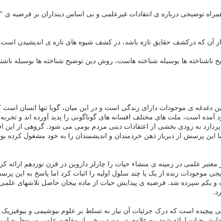
مراه توضیحی درباره ی انتقادات غیرعلمی و بی اساس دینداران بر فرضیه ی "
 آن که درکشف حقایق تازه باشد، در کشف شیوه های تازه ی اندیشیدن است." -
ناشناخته ها بوسیله شناخته هاست، روش دین توضیح شناخته ها بوسیله ناشنا
 دغدغه ی موجودات دارای زندگی است و در این میان، گویا تنها انسان است که
آمده است، ملت های مختلف افسانه های گوناگونی را پدید آورده اند و تجربه
دازد به زودی بخشی از اعتقادات دینی مردم بومی می شود. گروهی از این افسا
اما این پرسش از دیرباز ذهن خردمندان و اندیشمندان را به خود مشغول کرده بو
معتبر علمی در زمینه ی منشاء حیات را چارلز داروین در قرن نوزدهم ارائه 
یجی موجودات زنده از یک یا چند سلول اولیه را اثبات کرد اما پاسخ به این پرس
و یکم سپرده شد. فرضیه ی پیدایش حیات از ماده بیجان حاصل تلاشهای علمی 
د.
 پیچیده است که درک جرئیات آن نیاز به تسلط بر علوم بیوشیمی و بیوفیزیک 
ایش حیات ارائه شود. به علاوه، در مورد برخی از مفاهیم علمی مربوط به ای