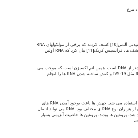
د مرغ
تا پیش از دهه ۱۹۸۰ تصور می شد که تمام آنزیم ها از جنس پروتئین هستند. سپس، تام کچ[9] و سیدنی آلتمن[10] کشف کردند که برخی از مولکولهای RNA
خاصیت آنزیمی دارند. پس از آن صدها RNA ی مختلف با خاصیت آنزیمی کشف شد. پس از این کشف ها، فرانسیس کریک[11] بیان کرد که RNA اولین
RNA، مولکولی شبیه به DNA و نوعی کد ژنتیکی است که تفاوت آن در داشتن یک اتم اکسیژن بیشتر از DNA است. همین اتم اکسیژن است که موجب می
شود RNA بتواند طیف وسیعی از واکنش ها را به صورت آنزیمی تسریع کند. برخی مولکولهای RNA مثل IVS-19 واکنش ساخته شدن RNA ها را انجام
با آغاز حیات مولکولی، مواد زیستی که از ماده بیجان بوجود آمده بودند، برای تولید RNA های جدید استفاده می شد. جهش ها باعث بوجود آمدن RNA های
جدید می شد که با والد خود اندکی تفاوت داشتند. بزودی سوپ اولیه حیات بوجود آمد که مخلوطی از هزاران نوع RNA ی مختلف بود. RNA می تواند اتصال
د شد، پروتئین ها بودند. پروتئین ها خاصیت آنزیمی بسیار