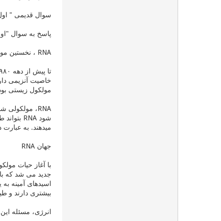
سوال قدیمی " اول
پاسخ به سوال "اول DNA بود یا پروتئین" نیز چنین پاسخی دارد: هیچکد
RNA ، نخستین مولکول
مولکول زیستی بود
میدهند. به عبارت دیگر، RNA می تواند 
جهان RNA
اسیدهای آمینه به ی
بیشتری دارند و طیف 
انرژی،‌ مسئله این