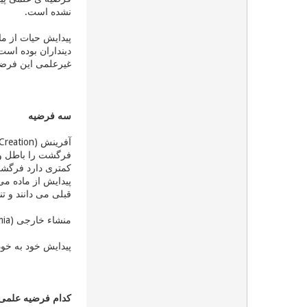
نشده است.
پیدایش حیات از ما
دینداران بوده است
غیرعلمی این فرضیه
سه فرضیه
کمتری دارد فرگشت 
پیدایش از ماده می
قبلی می دانند و ت
منشاء خارجی (Extraterrestrial origin or Panspermia): حیات خارج از سیاره زمین شکل گرفته است و بعد به زمین منتقل شده است.
پیدایش خود به خود (Spontaneous Origin): حیات در اثر واکنش های شیمیایی خاصی به صورت تدریجی از ماده بیجان پ
کدام فرضیه علمی