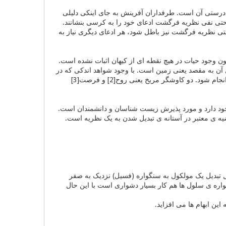
درستی آن است. طرفداران آفرینش به جای اینکی دلیلی
 حتی نفی نظریه فرگشت ادعای خود را به کرسی بنشانند.
تی نظریه فرگشت نیز باطل شود، هر ادعای دیگری نیاز به
ن وجود حیات در هیچ نقطه ای از کیهان اثبات نشده است.
ل آن به مقصد یعنی زمین است. با وجود شواهد اندکی که در
این مورد "منشاء خارجی" وجود دارد،‌ روش علمی اقتضا می کند که پژوهش بیشتری در مورد آن انجام شود. دو کاوشگر مریخ یعنی روح[2] و فرصت[3]
ود دارد و مورد پذیرش زیست شناسان و دانشمندان است.
ضیه ی معتبر در آستانه ی تبدیل شدن به یک نظریه است.
مال تبدیل یک مولکول به سنگواره (فسیل) نزدیک به صفر
اره ی سلول ها هم کار بسیار دشواری است با این حال
این ابهام ها می افزاید.