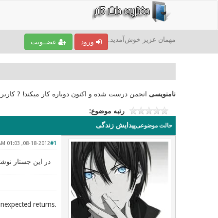
مهمان عزیز خوش‌آمدید.
ورود
عضــویت
نامنویسی
انجمن درست شده و اکنون دوباره کار میکند! ? کاربر
رتبه موضوع:
پیدایش زندگی
حالت موضوعی
08-18-2012, 01:03 AM
#1
در این جستار نوشتا
.Unexpected places give you unexpected returns