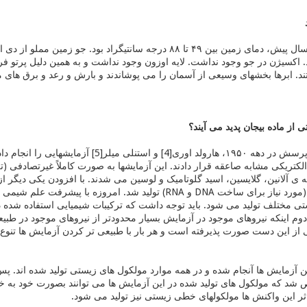
تقریباً ۳،۸ میلیارد سال پیش، دمای زمین بین ۴۹ تا ۸۸ درجه سانتی
د. اکسیژن در جو وجود نداشت. لایه اوزون وجود نداشت و به همین دلیل پرتو 
ند. ابرها بخشهای وسیعی از آسمان را می پوشاندند و بارش و رعد و برق های مت
ی از ماده بیجان پدید می آیند؟
برای پاسخ به این پرسش در دهه ۱۹۵۰، هارولد او
کتریکی مشابه صاعقه قرار دادند. این آزمایشها به صورت کاملاً غیرتصادفی (تک
نه ی آلانین، گلایسین، اسید گلوتامیک و لوسین می شدند. با افزودن یکی دیگر ا
دیگری مانند آدنین (مورد نیاز برای ساخت DNA و RNA) تولید 
ب زیستی مختلف تولید می شود. باید توجه داشت که ترکیبات شیمیایی استفاده شده 
دوم اینکه نیروهای موجود در آزمایش بسیار محدودتر از نیروهای موجود در ط
 از این دست صورت پذیرفته است و هر بار با طبیعی تر کردن آزمایش ها تنوع
ین آزمایش ها آنجام شده و در همه موارد مولکول های زیستی تولید شده اند. پ
د که مولکول های تولید شده در این آزمایش ها می توانند بصورت خود به خود 
اثر این واکنش ها مولکولهای خطی زیستی نیز تولید می شود.