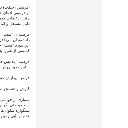
آفرینش (خلقت) نه
بر درستی ادعای خو
چنین ادعاهایی کوچ
دلیل مستقل و اثب
فرضیه ی "منشاء خا
دانشمندان می افزا
قسمتی از همین پژ
فرضیه "پیدایش خو
با این وجود روش ع
فرضیه پیدایش خود به خود (igin
کاوش و جستجو در 
بسیاری از حوادثی 
است و حتی اگر چنی
سنگواره سلول های ساده ی اولیه متع
عدم توانایی زمین ش