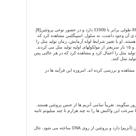
سل اسپیگلمن[6] در سال ۱۹۶۷ این موضوع را بر روی یک مولکول RNA آزمایش کرد. [7] این RNA طولی برابر با 3300b دارد و در حضور نوعی پروتئین[8]
ه کنید که در لوله آزمایش تنها RNA و پروتئین تکثیر کننده ی آن وجود داشت، نه سلول. اسپیگلمن مشاهده کرد که
3300b دارند و مشابه مولکولهای اولیه هستند. او با تغییر شرایط لوله آزمایش، زمان تولید مثل را
از ۲۰ دقیقه به ۵ دقیقه رساند. پس از ۷۵ نسل جمعیت موجود در لوله آزمایش 550b طول داشتند و ۱۵ بار سریعتر از مولکولهای اولیه تولید مثل می کردند.
 تولید مثل را اعمال کرد و مشاهده کرد که در هر حالتی پس
لید مثل کنند.
مشاهده و بررسی کرده اند. امروزه این فرآیند ها در
 میگویند. تقریباً تمامی آنزیم ها از جنس پروتئین هستند.
رعت این واکنش ها را به چند هزارم تا چند میلیونم ثانیه
ماده ی ژنتیکی اکثر موجودات زنده از DNA ساخته شده است. DNA برای تولید مثل نیاز به پروتئین (آنزیم) دارد و پروتئین از روی DNA ساخته می شود. حال