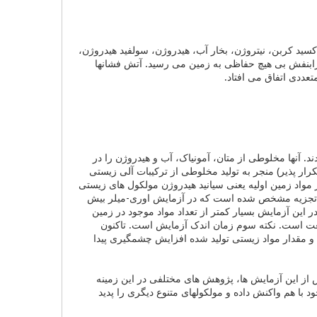
گراد بود. جو زمین مملو از دی اکسید کربن، نیتروژن، بخار آب، هیدروژن، سولفید هیدروژن،
فرابنفش بی هیچ حفاظی به زمین می رسید. آتش فشانها
عددی اتفاق می افتاد.
ری[4] و استنلی میلر[5] آزمایشهایی را انجام دادند. آنها مخلوطی از متان، آمونیاک، آب و هیدروژن را در
رار پذیر) منجر به تولید مخلوطی از ترکیبات آلی زیستی
ز مواد زمین اولیه یعنی سیانید هیدروژن مولکول های زیستی
شد. امروزه با پیشرفت علم شیمی تجزیه مشخص شده است که در آزمایش اوری-میلر بیش
در این آزمایش بسیار کمتر از تعداد مواد موجود در زمین
بیعت است. نکته سوم زمان اندک آزمایش است. تاکنون
 و مقدار مواد زیستی تولید شده افزایش چشمگیری پیدا
س از این آزمایش ها، پژوهش های مختلفی در این زمینه
با هم واکنش داده و مولکولهای متنوع دیگری را پدید