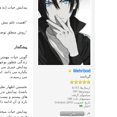
پیدایش حیات (به ه
"اهمیت علم بیش از
"روش منطق توضیح 
پیشگفتار
گویی حیات مهمترین
زندگی چطور بوجود 
پیدایش چیزی می پر
Mehrbod
یکباره می دانند. 
گرداننده
می رسیدند.
نخستین اظهار نظر 
ارسال‌ها: 9,157
باشد)، پیدایش تدر
موضوع‌ها: 187
سپاسهای گرفته:
های بیستم و بیست 
سپتسهای داده: 108
باره ی آن ادامه دار
تاریخ عضویت: October 2010
اعتبار:
99
پیدایش حیات مبحثی
فاز :
فرضیه ی علمی پید