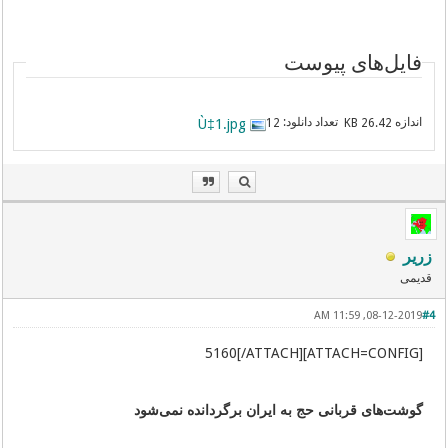
فایل‌های پیوست
اندازه
تعداد دانلود:
Ù‡1.jpg
12
26.42 KB
زریر
قدیمی
08-12-2019, 11:59 AM
#4
[ATTACH=CONFIG]5160[/ATTACH]
گوشت‌های قربانی حج به ایران برگردانده نمی‌شود