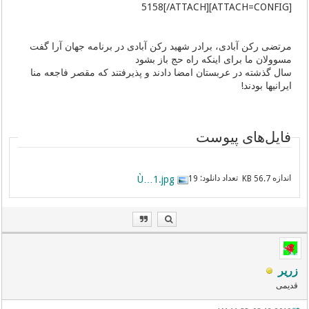
[ATTACH=CONFIG]5158[/ATTACH]
مرتضی رکن آبادی، برادر شهید رکن آبادی در برنامه جهان آرا گفت
مسوولان ما برای اینکه راه حج باز بشود
سال گذشته در عربستان امضا دادند و پذیرفتند که مقصر فاجعه منا
ایرانیها بودند!
فایل‌های پیوست
اندازه
تعداد دانلود:
Ù…1.jpg
19
56.7 KB
زریر
قدیمی