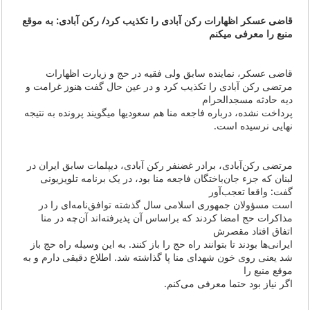
قاضی عسکر اظهارات رکن آبادی را تکذیب کرد/ رکن آبادی: به موقع
منبع را معرفی میکنم
قاضی عسکر، نماینده سابق ولی فقیه در حج و زیارت اظهارات
مرتضی رکن آبادی را تکذیب کرد و در عین حال گفت هنوز غرامت و
دیه حادثه مسجدالحرام
پرداخت نشده، درباره فاجعه منا هم سعودیها میگویند پرونده به نتیجه
نهایی نرسیده است.
مرتضی رکن‌آبادی، برادر غضنفر رکن آبادی، دیپلمات سابق ایران در
لبنان که جزء جان‌باختگان فاجعه منا بود، در یک برنامه تلویزیونی
گفت: واقعا تعجب‌آور
است مسؤولان جمهوری اسلامی سال گذشته توافق‌نامه‌ای را در
مذاکرات حج امضا کردند که براساس آن پذیرفته‌اند آن‌چه در منا
اتفاق افتاد مقصرش
ایرانی‌ها بودند تا بتوانند راه حج را باز کنند. به این وسیله راه حج باز
شد یعنی روی خون شهدای منا پا گذاشته شد. اطلاع دقیقی دارم و به
موقع منبع را
اگر نیاز بود حتما معرفی می‌کنم.