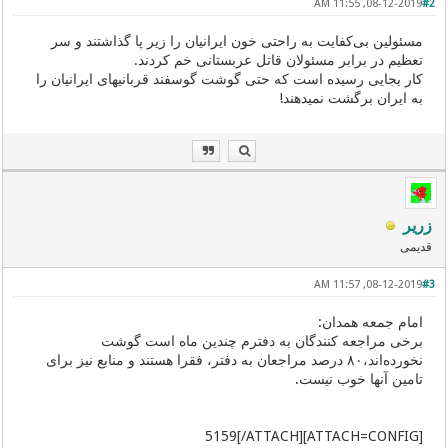
08-12-2019, 11:55 AM
#2
مسئولین بی‌کفایت به راحتی خون ایرانیان را زیر پا گذاشتند و سر
تعظیم در برابر مسئولان قاتل عربستانی خم کردند.
کار بجایی رسیده است که حتی گوشت گوسفند قربانیهای ایرانیان را
به ایران برگشت نمیدهند!
زریر
قدیمی
08-12-2019, 11:57 AM
#3
امام جمعه همدان:
برخی مراجعه کنندگان به دفترم چندین ماه است گوشت
نخورده‌اند،۸۰ درصد مراجعان به دفتر، فقرا هستند و منابع نیز برای
تامین آنها خوب نیست.
[ATTACH=CONFIG]5159[/ATTACH]