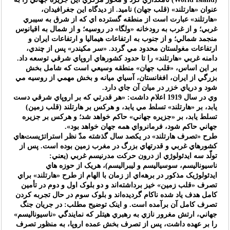
عنوان «هارتلند» (قلب جهان) ناميد. از ديدگاه اين جغرافيدان،
«هارتلند» عبارت است از منطقه گسترده اي که از شرق به سيبري
غربي؛ و از غرب به رودخانه «ولگا» در روسيه؛ و از شمال به اقيانوس
منجمد شمالي؛ و از جنوب به ارتفاعات هيماليا و ارتفاعات ايران و
ارتفاعات مغولستان محدود مي گردد. «سر مکيندر» پس از چندي،
دامنه غربي «هارتلند» را تا حدود کشورهاي اروپاي شرقي توسعه داد.
بر اين اساس، «قلب جهان» منطقه وسيعي است که شامل بخش
بزرگي از ايران، افغانستان، آسياي ميانه و بخش مهمي از روسيه مي
شود و درياي خزر در ميان آن جاي دارد.
وي در سال 1919 اعلام داشت: «هر قدرتي که بر اروپاي شرقي دست
يابد، بر «هارتلند» تسلط مي يابد، و هرکس بر هارتلند (قلب زمين)
تسلط يابد، بر «جزيره جهاني» حاکم خواهد شد؛ و هرکس بر جزيره
جهاني حاکم شود، فرمانرواي همه جهان خواهد بود».
طرح «تصرف هارتلند» در يکصد سال گذشته مدّ نظر استراتژيست‌هاي
کشورهاي غربي و قدرتهاي بزرگ در مغرب زمين بوده است. پس از
تولّد سه ايدئولوژي از درون حرکت مدرنيسم غربي (يعني:
ناسيوناليسم، سوسياليسم و ليبراليسم)، هريک از حوزه هاي
ايدئولوژيک مذکور در برهه‌اي از زمان با الهام از طرح «هارتلند» براي
تصرف «قلب زمين» خيز برداشته‌اند و دو بلوک اول و دوم در تأمين
کامل هدف ياد شده ناکام گرديده‌اند و بلوک سوم در حال تجربه کردن
تصرف کامل آن برآمده است. و اينک توضيح مطلب: در جريان جنگ
جهاني، ارتش مغرور نازي به رهبري هيتلر که نمايندگي «ناسيوناليسم»
را بر عهده داشت، پس از تصرف بخش عمده اروپا، به منظور تصرف