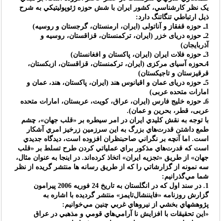
يک نظر کارشناسي، کشور ايران با شش حوزه ژئوپوليتيکي به شرح
ذيل ارتباطي تنگاتنگ دارد:
1ـ حوزه قفقاز و آناتولى (ايران، ارمنستان، گرجستان و روسيه)
2ـ حوزه درياى خزر (ايران، تركمنستان، قزاقستان، روسيه و
آذربايجان)
3ـ حوزه فلات ايران (ايران، پاكستان و افغانستان)
4ـحوزه آسياى مركزى (ايران، تركمنستان، قزاقستان، ازبكستان،
قرقيزستان و تاجيكستان)
5ـ حوزه درياى عمان و اقيانوس هند (ايران، پاكستان، هند، عمان و
امارات متحده عربى)
6ـ حوزه خليج فارس (ايران، عراق، كويت، عربستان، امارات متحده
عربى، قطر، بحرين و عمان).
با توجه به نقش کليدي ايران در امر سيطره بر «قلب جهان»، چشم
طمع داشتن قدرت‌هاي بزرگ به اين سرزمين زرخيز امري آشکار
است. اما آنچه بر نگراني صاحبنظران افزوده است، ديدگاه جديدي
است که قدرت‌هاي مذکور براي عملياتي کردن طرح تسلط بر «قلب
جهان» از طريق «تجزيه ايران» اتخاذ کرده‌اند. در اينجا به عنوان مثال،
سه نمونه از گزارشاتي را که از طريق رسانه ها منتشر گريده از نظر
شما مي‌گذرانيم:
1. در سند اول که در انگلستان به تاريخ 24 فوريه 2006 پيرامون
گزارش روزنامه «فايننشال‌تايمز» منتشر گرديده با اشاره به
پژوهشهاي بخشي از نيروهاي غربي چنين مي‌خوانيم:
«اين تحقيقات با افزايش نا آرامي‌هاي قومي و مذهبي در عراق