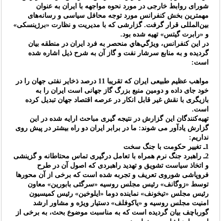
شوراى روابط خارجى در مورد نحوه مواجهه با ايران به عنوان
مهمترين بخش كنفرانس مورد توجه محافل سياسى و رسانه‌هاى
بين‌المللى قرار گرفت. گزارشى كه با مديريت و نظارت «برژينسكى»
و «رابرت گيتس» تهيه شده بود.
در اين کنفرانس، ويژگي‌هاي منحصر به فرد ايران در منطقه بيان
گرديده و به منابع سرشار نفت و گاز آن به شرح ذيل اشاره شده
است:
مواهب عظيم طبيعى ايران كه تقريبا 11 درصد ذخاير نفتى جهان را در
خود جاى داده و دومين منبع بزرگ گاز جهانى است ايران را به
بازيگرى با نقش غير قابل انكار در عرصه اقتصاد جهان تبديل كرده
است.
تهيه‌كنندگان اين گزارش در نتيجه گيرى مباحث ارايه شده در اين
گزارش يادآور مى شوند: ما در برابر ايران دو راه بيشتر در پيش روى
نداريم:
1ـ تغيير حكومت با جنگ سخت
2ـ راهبرد جنگ نرم همراه با تعامل درگيرى تماس محتاطانه و گزينشى
و اتخاذ سياست تشويق و تهديد راهبردى كه اصول آن در طرح
فروپاشى شوروى تعريف و تجربه شده است كه برخى از آن محورها
توسط «زوگانف» رئيس مجلس روسيه «سرگئى بابورين» معاون
رئيس مجلس «تيخونف» نماينده دوما «ايلوخين» رئيس كميسيون
امنيت مجلس روسيه و «ياكوفلف» دستيار ويژه و مشاور ارشد
گورباچف بيان گرديده است كه به مناسبت موضوع بحث، به برخى از