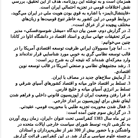
همزمان است و به نوشته اين روزنامه، هدف از اين تحقيق، بررسي
نقش اختلافات قومي در تجزيه احتمالي ايران است.
«فايننشال‌تايمز» با اشاره به قوي بودن هويت ملي در ايران مي‌گويد،
«روابط قومي در اين کشور به خاطر تنوع قوميت‌ها و زبان‌هاي
مختلف پيچيده تر از عراق است».
2. در گزارش دوم، ضمن بيان ديدگاه «ميشل شوسودفسکي» مدير
مرکز تحقيقات جهاني سازي و استاد اقتصاد در دانشگاه اتاوا در کانادا
چنين مي‌خوانيم:
« ... اما چرا مسوولان ايراني ظرفيت توسعه اقتصادي آمريكا را در
قالب توسعه نظامي گري به خوبي مورد شناسايي قرار نداده‌اند و
وارد معركه‌اي شده‌اند كه نتيجه آن به شرح زير است:
1. رشد مجتمع‌هاي نظامي و صنعتي آمريکا در قالب توسعه نوين
اقتصادي.
2. آزمايش سلاح‌هاي جديد در مصاف با ايران.
3. تسلط بر اقتصاد خاور ميانه و اقتصاد کشورهاي آسياي شرقي و
تسلط بر انرژي آسياي ميانه و خليج فارس.
4. فرا رفتن وضعيت ايران از اپوزيسيون قانوني داخلي و فراهم شدن
ايفاي نقش براي اپوزيسيون بر انداز خارجي.
5. فعال شدن محوريت تجزيه طلبي با محوريت قومي، عقيدتي.
3. در گزارش سوم چنين آمده است:
در تير ماه سال 1383 كنفرانسى تحت عنوان «ايران، زمان روى آوردن
به نگرشى تازه» توسط شوراى سياست خارجى ايالات متحده در
واشنگتن و با حضور بيش از 300 نفر از نظريه‌پردازان و استادان
برجسته علوم سياسى برگزار شد. در اين كنفرانس قرائت گزارش