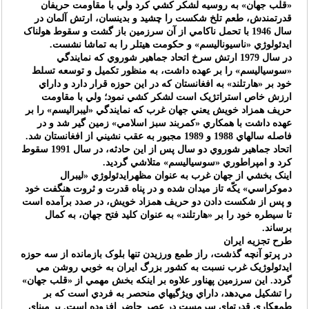
«قلب جهان» به روسيه لشکر کشي کرد ولي با مقاومت حريفان
قدرتمندش، طعم تلخ شکست را چشيد و بدينسان، ارتش آلمان در
سال 1946 با تحمل ناکامي از آن سرزمين باز گشت و سقوط هولناک
ايدئولوژي «ناسيوناليسم» و حکومت هيتلر را به تماشا نشست.
در سال 1979 ارتش سرخ اتحاد جماهير شوروي که نمايندگي
«سوسياليسم» را بر عهده داشت، به منظور تکميل و توسعه تسلط
خود بر «هارتلند» به افغانستان که در اين حوزه قرار دارد و داراي
ارزش خاص استراتژيک است لشکر کشي نمود؛ ولي با مقاومت
حريف همزاد خويش يعني جهان غرب که نمايندگي «ليبراليسم» را بر
عهده داشت با همکاري «کمربند سبز اسلامي» زمين گير شد و در
فاصله سالهاي 1988 و 1989 مجبور به عقب نشيني از افغانستان شد.
اتحاد جماهير شوروي دو سال پس از اين حادثه، در سال 1991 سقوط
کرد و امپراطوري «سوسياليسم» متلاشي گرديد.
اينک بخشي از جهان غرب به عنوان مظهرايدئولوژي «ليبرال
دموکراسي» يکّه تاز ميدان شده و در پناه قدرت و ثروت هنگفت خود
و پس از شکست دادن دو حريف همزاد خويش، در صدد برآمده است
تا سيطره خود را بر «هارتلند» به عنوان کليد فتح جهان، به کمال
برساند.
طرح تجزيه ايران
در پرتو آنچه گذشت، راز طمع ورزيدن تنها بلوک بازمانده از سه حوزه
ايدئولوژيک غرب نسبت به کشور بزرگ ايران به خوبي روشن مي
گردد. اين سرزمين پهناور علاوه بر اينکه بخش مهمي از «قلب جهان»
را تشکيل مي‌دهد، داراي ويژگيهاي منحصر به فردي است که بر
طمعکاري قدرتهاي سرمست در عصر حاضر افزوده است. بر مبناي