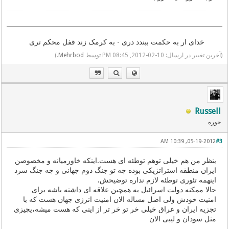
خدای ار به حکمت ببندد دری - به کرمک زند قفل محکم تری
(آخرین تغییر در ارسال: 10-02-2012, 08:45 PM توسط
Mehrbod
.)
Russell
خوره
05-19-2012, 10:39 AM
#3
بنظر من هم خیلی توهم توطئه ای هست.اینکه خاورمیانه و مخصوصن
ایران منطقه استراتژیکی بوده چه تو جنگ دوم جهانی و چه جنگ سرد
اینهمه تئوری توطئه لازم نداره توضیحش.
حالا ممکنه دولت اسرائیل یه همچین علاقه ای داشته باشه برای
امنیت خودش ولی اصل مساله الان امنیت انرژی جهان هست که با
تجزیه ایران و عراق خیلی خر تو خر تر از اینی که هست میشه،یچیزی
مثل سودان و لیبی الان