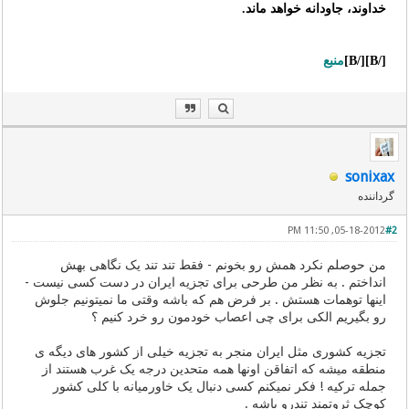
خداوند، جاودانه خواهد ماند.
[/B][/B]
منبع
sonixax
گرداننده
05-18-2012, 11:50 PM
#2
من حوصلم نکرد همش رو بخونم - فقط تند تند یک نگاهی بهش
انداختم . به نظر من طرحی برای تجزیه ایران در دست کسی نیست -
اینها توهمات هستش . بر فرض هم که باشه وقتی ما نمیتونیم جلوش
رو بگیریم الکی برای چی اعصاب خودمون رو خرد کنیم ؟
تجزیه کشوری مثل ایران منجر به تجزیه خیلی از کشور های دیگه ی
منطقه میشه که اتفاقن اونها همه متحدین درجه یک غرب هستند از
جمله ترکیه ! فکر نمیکنم کسی دنبال یک خاورمیانه با کلی کشور
کوچک ثروتمندِ تندرو باشه .