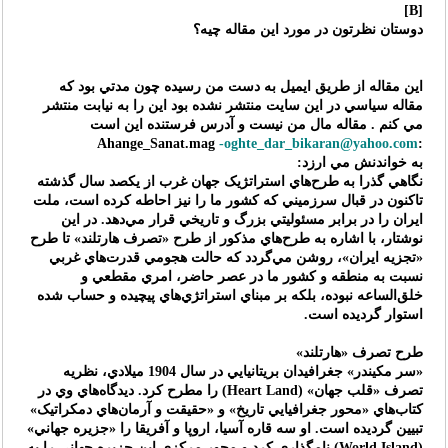
[B]
دوستان نظرتون در مورد این مقاله چیه؟
اين مقاله از طريق ايميل به دست من رسيده چون مدتي بود كه
مقاله سياسي در اين سايت منتشر نشده بود اين را به نيابت منتشر
مي كنم . مقاله مال من نيست و آدرس فرستنده اين است
-oghte_dar_bikaran@yahoo.com
:Ahange_Sanat.mag
به خواندنش مي ارزد:
نگاهي گذرا به طرح‌هاي استراتژيک جهان غرب از يکصد سال گذشته
تاکنون در قبال سرزميني که کشور ما را نيز احاطه کرده است، ملت
ايران را در برابر مسئوليتي بزرگ و تاريخي قرار مي‌دهد. در اين
نوشتار، با اشاره به طرح‌هاي مذکور از طرح «تصرف هارتلند» تا طرح
«تجزيه ايران»، روشن مي‌گردد که حالت هجومي قدرت‌هاي غربي
نسبت به منطقه و کشور ما در عصر حاضر، امري مقطعي و
خلق‌الساعه نبوده، بلکه بر مبناي استراتژي‌هاي پيچيده و حساب شده
استوار گرديده است.
طرح تصرف «هارتلند»
«سر مکيندر» جغرافيدان بريتانيايي در سال 1904 ميلادي، نظريه
تصرف «قلب جهان» (Heart Land) را مطرح کرد. ديدگاه‌هاي وي در
کتاب‌هاي «محور جغرافيايي تاريخ» و «حقيقت و آرمان‌هاي دمکراتيک»
تبيين گرديده است. او سه قاره آسيا، اروپا و آفريقا را «جزيره جهاني»
(World Island) نامگذاري کرد و محور مرکزي اين جزيره جهاني را به