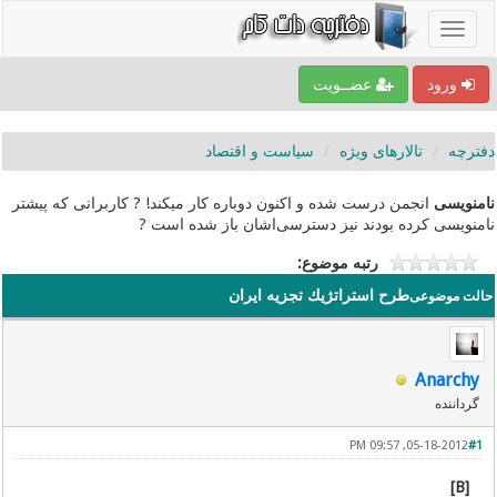
ورود
عضــویت
دفترچه
تالارهای ویژه
سیاست و اقتصاد
نامنویسی
انجمن درست شده و اکنون دوباره کار میکند! ? کاربرانی که پیشتر
نامنویسی کرده بودند نیز دسترسی‌اشان باز شده است ?
رتبه موضوع:
طرح استراتژيك تجزيه ايران
حالت موضوعی
Anarchy
گرداننده
05-18-2012, 09:57 PM
#1
[B]