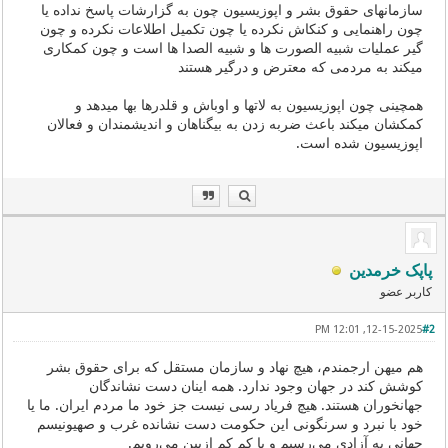
سازمانهای حقوق بشر و اپوزیسیون چون به گزارشات پاسخ نداده یا
چون راهنمایی و کنکاش نکرده یا چون تکمیل اطلاعات نکرده و چون
گیر عملیات شبیه الصورت ها و شبیه الصدا ها است و چون کمکاری
میکند به مردمی که معترض و درگیر هستند
همچینی چون اپوزیسیون به لاتها و اوباش و قلدرها بها میدهد و
کمکشان میکند باعث ضربه زدن به بیگناهان و اندیشمندان و فعالان
اپوزیسیون شده است.
پاپک خرمدین
کاربر عضو
12-15-2025, 12:01 PM
#2
هم میهن ارجمندم، هیچ نهاد و سازمان مستقل که برای حقوق بشر
کوشش کند در جهان وجود ندارد. همه اینان دست نشاندگان
جهانخوران هستند. هیچ فریاد رسی نیست جز خود ما مردم ایران. ما یا
خود با نبرد و سرنگونی این حکومت دست نشانده غرب و صهیونیسم
جهانی به آزادی می‌رسیم و یا کم کم ازبین می‌رویم.