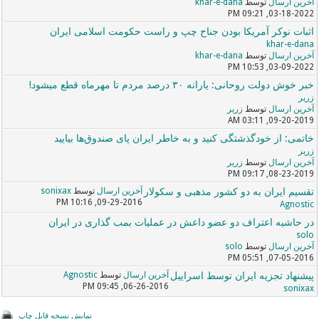
آخرین ارسال
توسط
khar-e-dana
03-18-2022, 09:21 PM
اثبات نوکر آمریکا بودن جناح چپ و راست حکومت اسلامی ایران
khar-e-dana
آخرین ارسال
توسط
khar-e-dana
03-09-2022, 10:53 PM
خبر خوش دولت روحانی: یارانه ۳۰ درصد مردم تا مهرماه قطع میشود!
زریر
آخرین ارسال
توسط
زریر
09-20-2019, 03:11 AM
خاتمی: از خودگذشتگی کنید و به خاطر ایران پای صندوق‌ها بیایید
زریر
آخرین ارسال
توسط
زریر
08-23-2019, 09:17 PM
تقسیم ایران به دو کشور مذهبی و سکولار
آخرین ارسال
توسط
sonixax
09-29-2016, 10:16 PM
Agnostic
در حاشیه اعتراف دو عضو داعش در عملیات بمب گذاری در ایران
solo
آخرین ارسال
توسط
solo
07-05-2016, 05:51 PM
پیشنهاد تجزیه ایران توسط اسراییل
آخرین ارسال
توسط
Agnostic
06-26-2016, 09:45 PM
sonixax
نمایش نسخه قابل چاپ