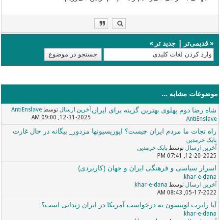
«
قدیمی‌تر
|
جدید تر
»
موضوعات مشابه ...
شاه رضا دوم پهلوی بهترین گزینه برای ایران
آخرین ارسال
توسط
AntiEnslave
12-31-2025, 09:00 AM
AntiEnslave
راه نجات ما مردم ایران چیست؟ اپوزيسيونها مزدور_ بیگانه در حال غارت
پاپک خرمدین
آخرین ارسال
توسط
پاپک خرمدین
12-20-2025, 07:41 PM
اسرار سیاسی و فرهنگی ایران و جهان (کاربردی)
khar-e-dana
آخرین ارسال
توسط
khar-e-dana
05-17-2022, 08:43 AM
آیا رابرت لوینسون به درخواست آمریکا در ایران زندانی است؟
khar-e-dana