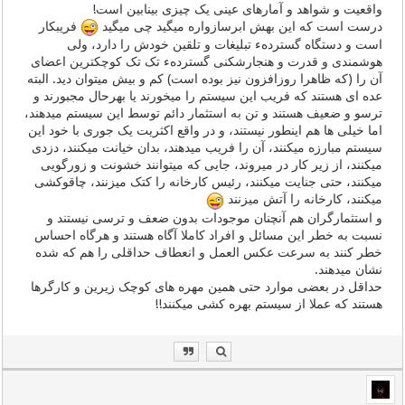
واقعیت و شواهد و آمارهای عینی یک چیزی بینابین است!
درست است که این بهش ابرسازواره میگید چی میگید
فریبکار
است و دستگاه گستردهء تبلیغات و تلقین خودش را دارد، ولی
هوشمندی و قدرت و هنجارشکنی گستردهء تک تک کوچکترین اعضای
آن را (که ظاهرا روزافزون نیز بوده است) کم و بیش میتوان دید. البته
عده ای هستند که فریب این سیستم را میخورند یا بهرحال مجبورند و
ترسو و ضعیف هستند و تن به استثمار دائم توسط این سیستم میدهند،
اما خیلی ها هم اینطور نیستند، و در واقع اکثریت یک جوری با خود این
سیستم مبارزه میکنند، آن را فریب میدهند، بدان خیانت میکنند، دزدی
میکنند، از زیر کار در میروند، جایی که میتوانند خشونت و زورگویی
میکنند، حتی جنایت میکنند، رئیس کارخانه را کتک میزنند، چاقوکشی
میکنند، کارخانه را آتش میزنند
و استثمارگران هم آنچنان موجودات بدون ضعف و ترسی نیستند و
نسبت به خطر این مسائل و افراد کاملا آگاه هستند و هرگاه احساس
خطر کنند به سرعت عکس العمل و انعطاف حداقلی را هم که شده
نشان میدهند.
حداقل در بعضی موارد حتی همین مهره های کوچک زیرین و کارگرها
هستند که عملا از سیستم بهره کشی میکنند!!