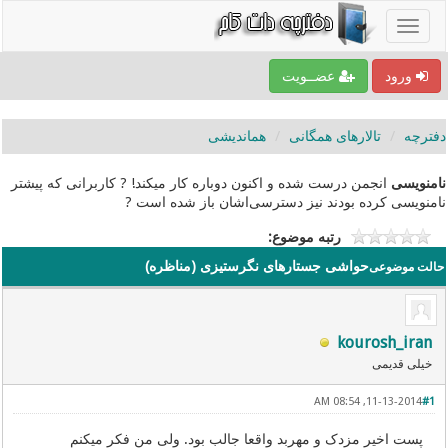
ورود
عضــویت
دفترچه
تالارهای همگانی
هماندیشی
نامنویسی
انجمن درست شده و اکنون دوباره کار میکند! ? کاربرانی که پیشتر
نامنویسی کرده بودند نیز دسترسی‌اشان باز شده است ?
رتبه موضوع:
حواشی جستارهای نگرستیزی (مناظره)
حالت موضوعی
kourosh_iran
خیلی قدیمی
11-13-2014, 08:54 AM
#1
پست اخیر مزدک و مهربد واقعا جالب بود. ولی من فکر میکنم