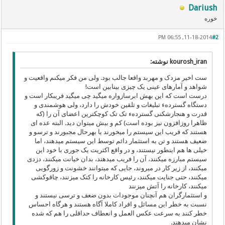
Dariush
خوره
11-18-2014, 06:55 PM
#2
kourosh_iran نوشته:
ست اخیر مزدک و مهربد واقعا جالب بود. ولی من فکر میکنم واقعیت و
شواهد و آمارهای عینی یک چیزی بینابین است!
درست است که این بهش ابرسازواره میگید چی میگید فریبکار است و
دستگاه گستردهء تبلیغات و تلقین خودش را دارد، ولی هوشمندی و
قدرت و هنجارشکنی گستردهء تک تک کوچکترین اعضای آن را (که
ظاهرا روزافزون نیز بوده است) کم و بیش میتوان دید. البته عده ای
هستند که فریب این سیستم را میخورند یا بهرحال مجبورند و ترسو و
ضعیف هستند و تن به استثمار دائم توسط این سیستم میدهند، اما
خیلی ها هم اینطور نیستند، و در واقع اکثریت یک جوری با خود این
سیستم مبارزه میکنند، آن را فریب میدهند، بدان خیانت میکنند، دزدی
میکنند، از زیر کار در میروند، جایی که میتوانند خشونت و زورگویی
میکنند، حتی جنایت میکنند، رئیس کارخانه را کتک میزنند، چاقوکشی
میکنند، کارخانه را آتش میزنند
و استثمارگران هم آنچنان موجودات بدون ضعف و ترسی نیستند و
نسبت به خطر این مسائل و افراد کاملا آگاه هستند و هرگاه احساس
خطر کنند به سرعت عکس العمل و انعطاف حداقلی را هم که شده
نشان میدهند.