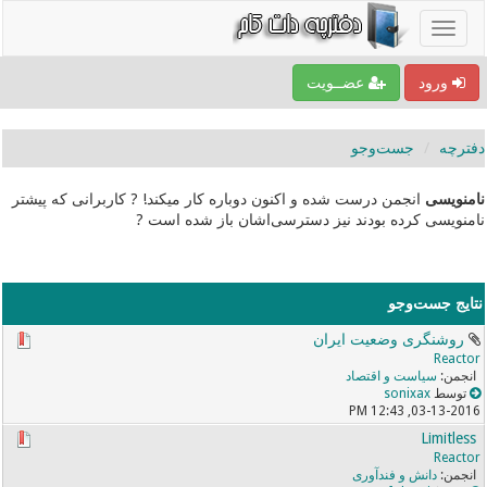
ورود
عضــویت
دفترچه
جست‌و‌جو
نامنویسی
انجمن درست شده و اکنون دوباره کار میکند! ? کاربرانی که پیشتر
نامنویسی کرده بودند نیز دسترسی‌اشان باز شده است ?
نتایج جست‌و‌جو
روشنگری وضعیت ایران
Reactor
سیاست و اقتصاد
توسط
sonixax
03-13-2016, 12:43 PM
Limitless
Reactor
دانش و فندآوری