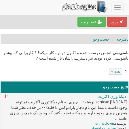
ورود
عضــویت
دفترچه
جست‌و‌جو
نامنویسی
انجمن درست شده و اکنون دوباره کار میکند! ? کاربرانی که پیشتر
نامنویسی کرده بودند نیز دسترسی‌اشان باز شده است ?
1
بعدی »
نتایج جست‌و‌جو
دیکتاتوری اکثریت
[INDENT] sonixax نوشته: -- چیزی به نام دیکتاتوری اکثریت نمیتونه
وجود داشته باشه! این نام دچار پارادوکس داخلیه! -- بر خلاف نظر شما
همچین چیزی وجود داره. و ممکنه تعجب کنید که وجود یک همچین چیزی
عادیه...
dr.mcclown
سیاست و اقتصاد