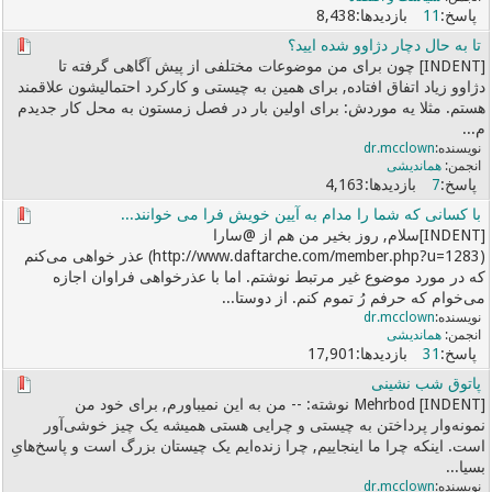
8,438
11
تا به حال دچار دژاوو شده ایید؟
[INDENT] چون برای من موضوعات مختلفی از پیش آگاهی گرفته تا
دژاوو زیاد اتفاق افتاده, برای همین به چیستی و کارکرد احتمالیشون علاقمند
هستم. مثلا یه موردش: برای اولین بار در فصل زمستون به محل کار جدیدم
م...
dr.mcclown
هماندیشی
4,163
7
با کسانی که شما را مدام به آیین خویش فرا می خوانند...
[INDENT]سلام, روز بخیر من هم از @سارا
(http://www.daftarche.com/member.php?u=1283) عذر خواهی می‌کنم
که در مورد موضوع غیر مرتبط نوشتم. اما با عذرخواهی فراوان اجازه
می‌خوام که حرفم رُ تموم کنم. از دوستا...
dr.mcclown
هماندیشی
17,901
31
پاتوق شب نشینی
[INDENT] Mehrbod نوشته: -- من به این نمیباورم, برای خود من
نمونه‌وار پرداختن به چیستی و چرایی هستی همیشه یک چیز خوشی‌آور
است. اینکه چرا ما اینجاییم, چرا زنده‌ایم یک چیستان بزرگ است و پاسخ‌هایِ
بسیا...
dr.mcclown