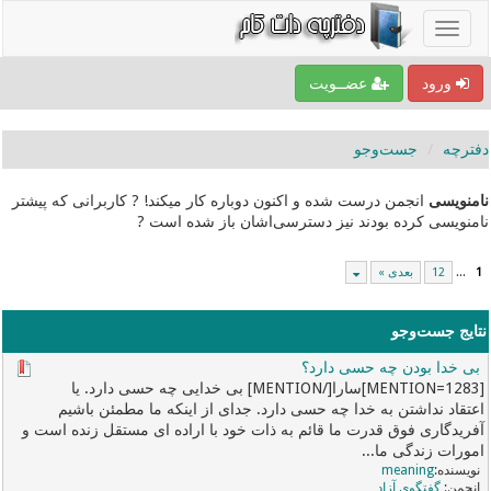
ورود
عضــویت
دفترچه
جست‌و‌جو
نامنویسی
انجمن درست شده و اکنون دوباره کار میکند! ? کاربرانی که پیشتر
نامنویسی کرده بودند نیز دسترسی‌اشان باز شده است ?
1
...
12
بعدی »
نتایج جست‌و‌جو
بی خدا بودن چه حسی دارد؟
[MENTION=1283]سارا[/MENTION] بی خدایی چه حسی دارد. یا
اعتقاد نداشتن به خدا چه حسی دارد. جدای از اینکه ما مطمئن باشیم
آفریدگاری فوق قدرت ما قائم به ذات خود با اراده ای مستقل زنده است و
امورات زندگی ما...
meaning
گفتگوی آزاد