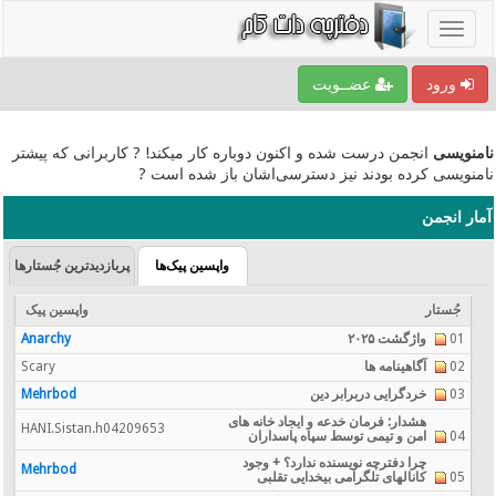
ورود
عضــویت
نامنویسی
انجمن درست شده و اکنون دوباره کار میکند! ? کاربرانی که پیشتر
نامنویسی کرده بودند نیز دسترسی‌اشان باز شده است ?
آمار انجمن
واپسین پیک‌ها
پربازدیدترین جُستارها
جُستار
واپسین پیک
01
واژگشت ۲۰۲۵
Anarchy
02
آگاهینامه ها
Scary
03
خردگرایی دربرابر دین
Mehrbod
هشدار: فرمان خدعه و ایجاد خانه های
HANI.Sistan.h04209653
04
امن و تیمی توسط سپاه پاسداران
چرا دفترچه نویسنده ندارد؟ + وجود
Mehrbod
05
کانالهای تلگرامی بیخدایی تقلبی