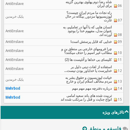
شاه رضا دوم پهلوی بهترین گزینه
AntiEnslave
06
برای ایران
راه نجات ما مردم ایران چیست؟
اپوزيسيونها مزدور_ بیگانه در حال
پاپک خرمدین
07
غارت
انسان هایی که با آنها در تعاملیم، به
عنوان مدل، مفهوم خدا را بوجود
AntiEnslave
08
آورده اند.
09
خدایی که قابل پرستش است!
AntiEnslave
چرا فرومهای خارجی بی منطق بن و
AntiEnslave
10
مطالب غیر اسپم را حذف میکنند؟
11
کلیسای بی خداها و آتئیست ها (2)
AntiEnslave
استفاده از لغات دینی دلیل بر
AntiEnslave
12
خداپرست یا خداباور بودن نیست...
خیانت اپوزیسیون و حقوق بشر به
پاپک خرمدین
13
مردم مخالف اسلام ایران و خارج
14
درباره دفترچه مهم مهم مهم
Mehrbod
تربیت شده های باند سعید امامی
Mehrbod
15
انواع جنایت و قتل را مرتکب شده اند
تالارهای ویژه
فلسفه و منطق