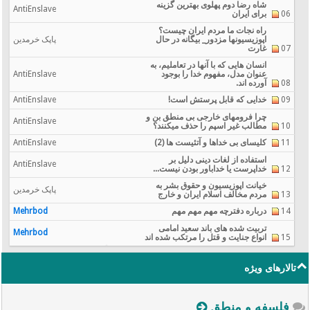
شاه رضا دوم پهلوی بهترین گزینه
AntiEnslave
06
برای ایران
راه نجات ما مردم ایران چیست؟
اپوزيسيونها مزدور_ بیگانه در حال
پاپک خرمدین
07
غارت
انسان هایی که با آنها در تعاملیم، به
عنوان مدل، مفهوم خدا را بوجود
AntiEnslave
08
آورده اند.
09
خدایی که قابل پرستش است!
AntiEnslave
چرا فرومهای خارجی بی منطق بن و
AntiEnslave
10
مطالب غیر اسپم را حذف میکنند؟
11
کلیسای بی خداها و آتئیست ها (2)
AntiEnslave
استفاده از لغات دینی دلیل بر
AntiEnslave
12
خداپرست یا خداباور بودن نیست...
خیانت اپوزیسیون و حقوق بشر به
پاپک خرمدین
13
مردم مخالف اسلام ایران و خارج
14
درباره دفترچه مهم مهم مهم
Mehrbod
تربیت شده های باند سعید امامی
Mehrbod
15
انواع جنایت و قتل را مرتکب شده اند
تالارهای ویژه
فلسفه و منطق