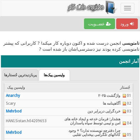
ورود
عضــویت
نامنویسی
انجمن درست شده و اکنون دوباره کار میکند! ? کاربرانی که پیشتر
نامنویسی کرده بودند نیز دسترسی‌اشان باز شده است ?
آمار انجمن
واپسین پیک‌ها
پربازدیدترین جُستارها
جُستار
واپسین پیک
01
واژگشت ۲۰۲۵
Anarchy
02
آگاهینامه ها
Scary
03
خردگرایی دربرابر دین
Mehrbod
هشدار: فرمان خدعه و ایجاد خانه های
HANI.Sistan.h04209653
04
امن و تیمی توسط سپاه پاسداران
چرا دفترچه نویسنده ندارد؟ + وجود
Mehrbod
05
کانالهای تلگرامی بیخدایی تقلبی