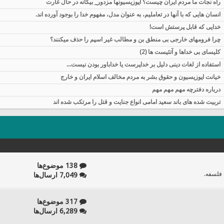
راه نجات ما مردم ایران چیست؟ اپوزيسيونها مزدور_ بیگانه در حال غارت
انسان هایی که با آنها در تعاملیم، به عنوان مدل، مفهوم خدا را بوجود آورده اند.
خدایی که قابل پرستش است!
چرا فرومهای خارجی بی منطق بن و مطالب غیر اسپم را حذف میکنند؟
کلیسای بی خداها و آتئیست ها (2)
استفاده از لغات دینی دلیل بر خداپرست یا خداباور بودن نیست...
خیانت اپوزیسیون و حقوق بشر به مردم مخالف اسلام ایران و خارج
درباره دفترچه مهم مهم مهم
تربیت شده های باند سعید امامی انواع جنایت و قتل را مرتکب شده اند
138 موضوع‌ها
 فلسفه.
7,049 ارسال‌ها
317 موضوع‌ها
6,289 ارسال‌ها