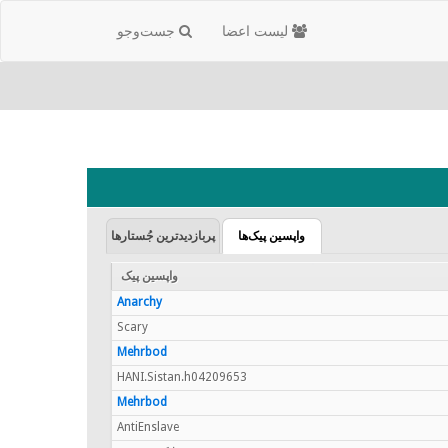
لیست اعضا
جست‌و‌جو
واپسین پیک‌ها
پربازدیدترین جُستارها
واپسین پیک
Anarchy
Scary
Mehrbod
HANI.Sistan.h04209653
Mehrbod
AntiEnslave