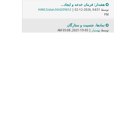
هشدار: فرمان خدعه و ایجاد...
توسط
| 02-12-2026, 04:51
HANI.Sistan.h04209653
PM
نمادها، جنسیت و ستارگان
توسط
بهمنیار
| 05-19-2021, 05:08 AM
برابر پارسی واژگان بیگانه
توسط
| 05-08-2022, 07:31 PM
Mehrbod
فیلمهایی که دیده ایم و بر...
توسط
| 11-14-2021, 06:37 PM
Dariush
صادق هدایت
توسط
| 02-09-2021, 10:27 PM
sonixax
صندلی داغ - Nevermore
توسط
ساراااا
| 02-28-2018, 04:00 PM
مبارزه با زن ستیزی پنهان