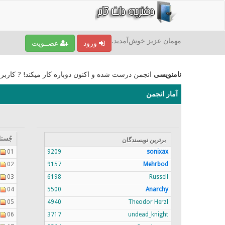
مهمان عزیز خوش‌آمدید.
ورود
عضــویت
نامنویسی
انجمن درست شده و اکنون دوباره کار میکند! ? کاربر
آمار انجمن
جُستا
برترين نویسندگان
01
9209
sonixax
02
9157
Mehrbod
03
6198
Russell
04
5500
Anarchy
05
4940
Theodor Herzl
06
3717
undead_knight