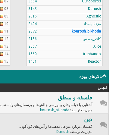
07
3564
Ouroboros
08
3143
Dariush
09
2616
Agnostic
مزدك بامداد
2404
10
11
2372
kourosh_bikhoda
کافر_مقدس
2156
12
13
2067
Alice
14
1560
iranbanoo
15
1401
Reactor
تالارهای ویژه
انجمن
فلسفه و منطق
آشنایی با فیلسوفان و بررسی چالش‌ها و پرسمان‌های وابسته به
مدیریت توسط:
kourosh_bikhoda
دین
گفتمان درباره دین‌ها، مذهب‌ها و آیین‌های گوناگون.
مدیریت توسط:
Dariush