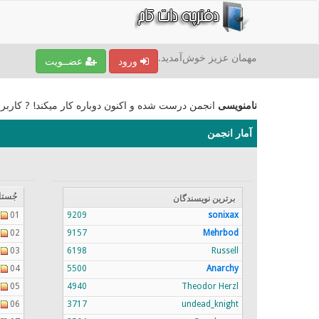
مهمان عزیز خوش‌آمدید.
ورود
عضــویت
نامنویسی
انجمن درست شده و اکنون دوباره کار میکند! ? کاربر
آمار انجمن
جُستا
برترين نویسندگان
01
9209
sonixax
02
9157
Mehrbod
03
6198
Russell
04
5500
Anarchy
05
4940
Theodor Herzl
06
3717
undead_knight