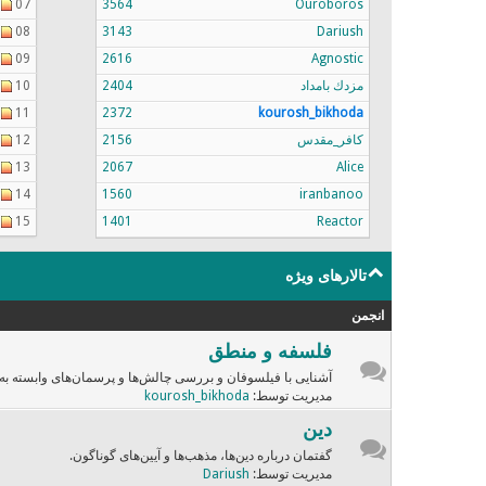
07
3564
Ouroboros
08
3143
Dariush
09
2616
Agnostic
مزدك بامداد
2404
10
11
2372
kourosh_bikhoda
کافر_مقدس
2156
12
13
2067
Alice
14
1560
iranbanoo
15
1401
Reactor
تالارهای ویژه
انجمن
فلسفه و منطق
آشنایی با فیلسوفان و بررسی چالش‌ها و پرسمان‌های وابسته به
مدیریت توسط:
kourosh_bikhoda
دین
گفتمان درباره دین‌ها، مذهب‌ها و آیین‌های گوناگون.
مدیریت توسط:
Dariush