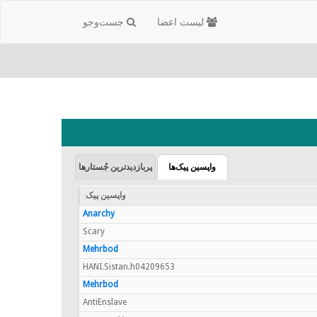
لیست اعضا
جست‌و‌جو
واپسین پیک‌ها
پربازدیدترین جُستارها
واپسین پیک
Anarchy
Scary
Mehrbod
HANI.Sistan.h04209653
Mehrbod
AntiEnslave