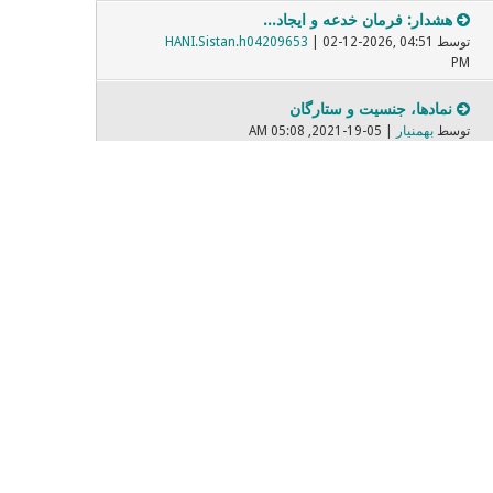
هشدار: فرمان خدعه و ایجاد...
توسط
| 02-12-2026, 04:51
HANI.Sistan.h04209653
PM
نمادها، جنسیت و ستارگان
توسط
بهمنیار
| 05-19-2021, 05:08 AM
برابر پارسی واژگان بیگانه
توسط
| 05-08-2022, 07:31 PM
Mehrbod
فیلمهایی که دیده ایم و بر...
توسط
| 11-14-2021, 06:37 PM
Dariush
صادق هدایت
توسط
| 02-09-2021, 10:27 PM
sonixax
صندلی داغ - Nevermore
توسط
ساراااا
| 02-28-2018, 04:00 PM
مبارزه با زن ستیزی پنهان