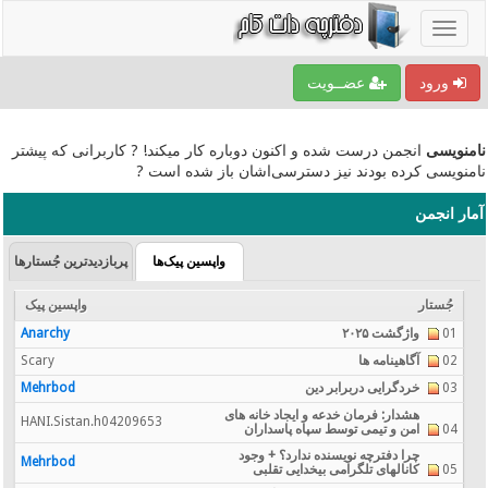
ورود
عضــویت
نامنویسی
انجمن درست شده و اکنون دوباره کار میکند! ? کاربرانی که پیشتر
نامنویسی کرده بودند نیز دسترسی‌اشان باز شده است ?
آمار انجمن
واپسین پیک‌ها
پربازدیدترین جُستارها
جُستار
واپسین پیک
01
واژگشت ۲۰۲۵
Anarchy
02
آگاهینامه ها
Scary
03
خردگرایی دربرابر دین
Mehrbod
هشدار: فرمان خدعه و ایجاد خانه های
HANI.Sistan.h04209653
04
امن و تیمی توسط سپاه پاسداران
چرا دفترچه نویسنده ندارد؟ + وجود
Mehrbod
05
کانالهای تلگرامی بیخدایی تقلبی