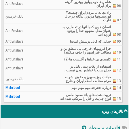
شاه رضا دوم پهلوی بهترین گزینه
AntiEnslave
06
برای ایران
راه نجات ما مردم ایران چیست؟
اپوزيسيونها مزدور_ بیگانه در حال
پاپک خرمدین
07
غارت
انسان هایی که با آنها در تعاملیم، به
عنوان مدل، مفهوم خدا را بوجود
AntiEnslave
08
آورده اند.
09
خدایی که قابل پرستش است!
AntiEnslave
چرا فرومهای خارجی بی منطق بن و
AntiEnslave
10
مطالب غیر اسپم را حذف میکنند؟
11
کلیسای بی خداها و آتئیست ها (2)
AntiEnslave
استفاده از لغات دینی دلیل بر
AntiEnslave
12
خداپرست یا خداباور بودن نیست...
خیانت اپوزیسیون و حقوق بشر به
پاپک خرمدین
13
مردم مخالف اسلام ایران و خارج
14
درباره دفترچه مهم مهم مهم
Mehrbod
تربیت شده های باند سعید امامی
Mehrbod
15
انواع جنایت و قتل را مرتکب شده اند
تالارهای ویژه
فلسفه و منطق