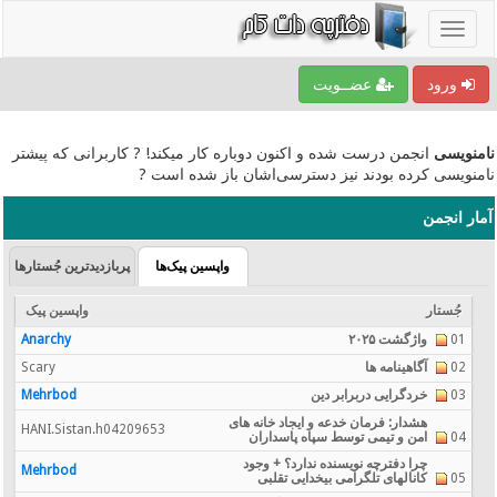
ورود
عضــویت
نامنویسی
انجمن درست شده و اکنون دوباره کار میکند! ? کاربرانی که پیشتر
نامنویسی کرده بودند نیز دسترسی‌اشان باز شده است ?
آمار انجمن
واپسین پیک‌ها
پربازدیدترین جُستارها
جُستار
واپسین پیک
01
واژگشت ۲۰۲۵
Anarchy
02
آگاهینامه ها
Scary
03
خردگرایی دربرابر دین
Mehrbod
هشدار: فرمان خدعه و ایجاد خانه های
HANI.Sistan.h04209653
04
امن و تیمی توسط سپاه پاسداران
چرا دفترچه نویسنده ندارد؟ + وجود
Mehrbod
05
کانالهای تلگرامی بیخدایی تقلبی