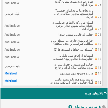
شاه رضا دوم پهلوی بهترین گزینه
AntiEnslave
06
برای ایران
راه نجات ما مردم ایران چیست؟
اپوزيسيونها مزدور_ بیگانه در حال
پاپک خرمدین
07
غارت
انسان هایی که با آنها در تعاملیم، به
عنوان مدل، مفهوم خدا را بوجود
AntiEnslave
08
آورده اند.
09
خدایی که قابل پرستش است!
AntiEnslave
چرا فرومهای خارجی بی منطق بن و
AntiEnslave
10
مطالب غیر اسپم را حذف میکنند؟
11
کلیسای بی خداها و آتئیست ها (2)
AntiEnslave
استفاده از لغات دینی دلیل بر
AntiEnslave
12
خداپرست یا خداباور بودن نیست...
خیانت اپوزیسیون و حقوق بشر به
پاپک خرمدین
13
مردم مخالف اسلام ایران و خارج
14
درباره دفترچه مهم مهم مهم
Mehrbod
تربیت شده های باند سعید امامی
Mehrbod
15
انواع جنایت و قتل را مرتکب شده اند
تالارهای ویژه
فلسفه و منطق