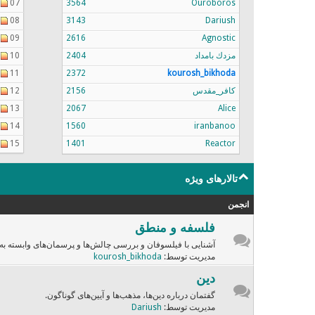
07
3564
Ouroboros
08
3143
Dariush
09
2616
Agnostic
مزدك بامداد
2404
10
11
2372
kourosh_bikhoda
کافر_مقدس
2156
12
13
2067
Alice
14
1560
iranbanoo
15
1401
Reactor
تالارهای ویژه
انجمن
فلسفه و منطق
آشنایی با فیلسوفان و بررسی چالش‌ها و پرسمان‌های وابسته به
مدیریت توسط:
kourosh_bikhoda
دین
گفتمان درباره دین‌ها، مذهب‌ها و آیین‌های گوناگون.
مدیریت توسط:
Dariush