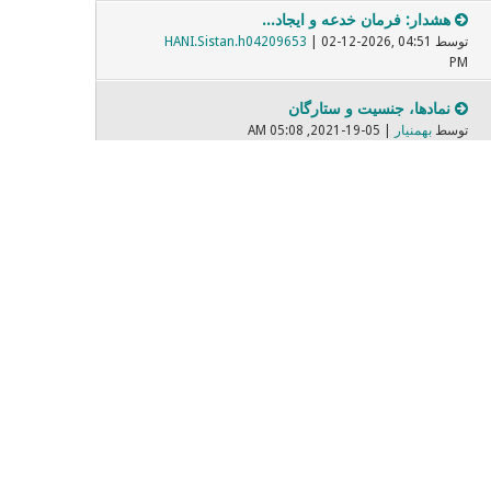
هشدار: فرمان خدعه و ایجاد...
توسط
| 02-12-2026, 04:51
HANI.Sistan.h04209653
PM
نمادها، جنسیت و ستارگان
توسط
بهمنیار
| 05-19-2021, 05:08 AM
برابر پارسی واژگان بیگانه
توسط
| 05-08-2022, 07:31 PM
Mehrbod
فیلمهایی که دیده ایم و بر...
توسط
| 11-14-2021, 06:37 PM
Dariush
صادق هدایت
توسط
| 02-09-2021, 10:27 PM
sonixax
صندلی داغ - Nevermore
توسط
ساراااا
| 02-28-2018, 04:00 PM
مبارزه با زن ستیزی پنهان