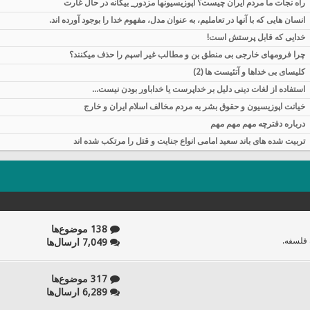
راه نجات ما مردم ایران چیست؟ اپوزيسيونها مزدور_ بیگانه در حال غارت
انسان هایی که با آنها در تعاملیم، به عنوان مدل، مفهوم خدا را بوجود آورده اند.
خدایی که قابل پرستش است!
چرا فرومهای خارجی بی منطق بن و مطالب غیر اسپم را حذف میکنند؟
کلیسای بی خداها و آتئیست ها (2)
استفاده از لغات دینی دلیل بر خداپرست یا خداباور بودن نیست...
خیانت اپوزیسیون و حقوق بشر به مردم مخالف اسلام ایران و خارج
درباره دفترچه مهم مهم مهم
تربیت شده های باند سعید امامی انواع جنایت و قتل را مرتکب شده اند
138 موضوع‌ها
 فلسفه.
7,049 ارسال‌ها
317 موضوع‌ها
6,289 ارسال‌ها