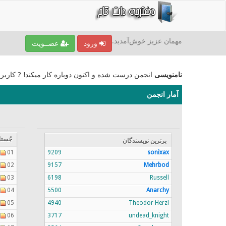
مهمان عزیز خوش‌آمدید.
ورود
عضــویت
نامنویسی
انجمن درست شده و اکنون دوباره کار میکند! ? کاربر
آمار انجمن
جُستا
برترين نویسندگان
01
9209
sonixax
02
9157
Mehrbod
03
6198
Russell
04
5500
Anarchy
05
4940
Theodor Herzl
06
3717
undead_knight