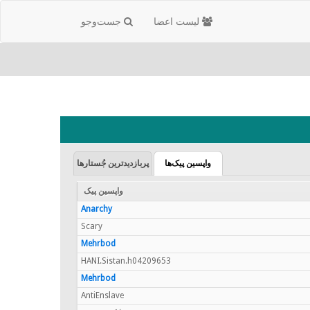
لیست اعضا
جست‌و‌جو
واپسین پیک‌ها
پربازدیدترین جُستارها
واپسین پیک
Anarchy
Scary
Mehrbod
HANI.Sistan.h04209653
Mehrbod
AntiEnslave