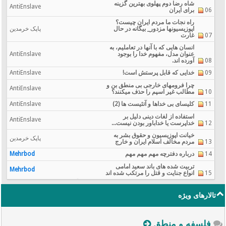
شاه رضا دوم پهلوی بهترین گزینه
AntiEnslave
06
برای ایران
راه نجات ما مردم ایران چیست؟
اپوزيسيونها مزدور_ بیگانه در حال
پاپک خرمدین
07
غارت
انسان هایی که با آنها در تعاملیم، به
عنوان مدل، مفهوم خدا را بوجود
AntiEnslave
08
آورده اند.
09
خدایی که قابل پرستش است!
AntiEnslave
چرا فرومهای خارجی بی منطق بن و
AntiEnslave
10
مطالب غیر اسپم را حذف میکنند؟
11
کلیسای بی خداها و آتئیست ها (2)
AntiEnslave
استفاده از لغات دینی دلیل بر
AntiEnslave
12
خداپرست یا خداباور بودن نیست...
خیانت اپوزیسیون و حقوق بشر به
پاپک خرمدین
13
مردم مخالف اسلام ایران و خارج
14
درباره دفترچه مهم مهم مهم
Mehrbod
تربیت شده های باند سعید امامی
Mehrbod
15
انواع جنایت و قتل را مرتکب شده اند
تالارهای ویژه
فلسفه و منطق