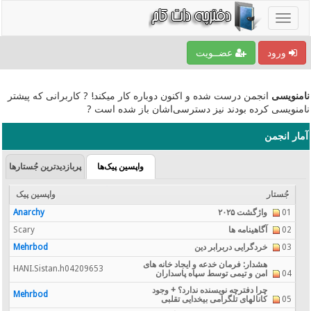
ورود
عضــویت
نامنویسی
انجمن درست شده و اکنون دوباره کار میکند! ? کاربرانی که پیشتر
نامنویسی کرده بودند نیز دسترسی‌اشان باز شده است ?
آمار انجمن
واپسین پیک‌ها
پربازدیدترین جُستارها
جُستار
واپسین پیک
01
واژگشت ۲۰۲۵
Anarchy
02
آگاهینامه ها
Scary
03
خردگرایی دربرابر دین
Mehrbod
هشدار: فرمان خدعه و ایجاد خانه های
HANI.Sistan.h04209653
04
امن و تیمی توسط سپاه پاسداران
چرا دفترچه نویسنده ندارد؟ + وجود
Mehrbod
05
کانالهای تلگرامی بیخدایی تقلبی