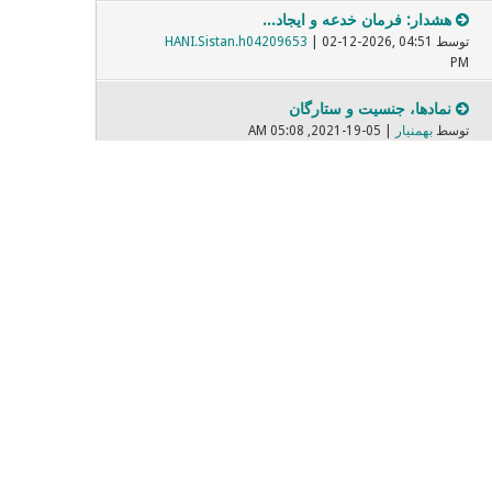
هشدار: فرمان خدعه و ایجاد...
توسط
| 02-12-2026, 04:51
HANI.Sistan.h04209653
PM
نمادها، جنسیت و ستارگان
توسط
بهمنیار
| 05-19-2021, 05:08 AM
برابر پارسی واژگان بیگانه
توسط
| 05-08-2022, 07:31 PM
Mehrbod
فیلمهایی که دیده ایم و بر...
توسط
| 11-14-2021, 06:37 PM
Dariush
صادق هدایت
توسط
| 02-09-2021, 10:27 PM
sonixax
صندلی داغ - Nevermore
توسط
ساراااا
| 02-28-2018, 04:00 PM
مبارزه با زن ستیزی پنهان