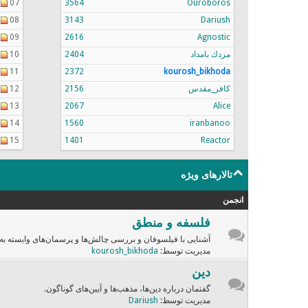
07
3564
Ouroboros
08
3143
Dariush
09
2616
Agnostic
مزدك بامداد
2404
10
11
2372
kourosh_bikhoda
کافر_مقدس
2156
12
13
2067
Alice
14
1560
iranbanoo
15
1401
Reactor
تالارهای ویژه
انجمن
فلسفه و منطق
آشنایی با فیلسوفان و بررسی چالش‌ها و پرسمان‌های وابسته به
مدیریت توسط:
kourosh_bikhoda
دین
گفتمان درباره دین‌ها، مذهب‌ها و آیین‌های گوناگون.
مدیریت توسط:
Dariush