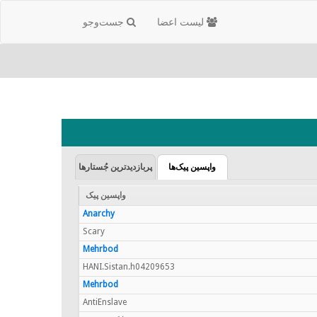
لیست اعضا
جست‌و‌جو
واپسین پیک‌ها
پربازدیدترین جُستارها
واپسین پیک
Anarchy
Scary
Mehrbod
HANI.Sistan.h04209653
Mehrbod
AntiEnslave