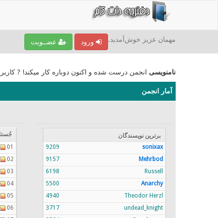
مهمان عزیز خوش‌آمدید.
ورود
عضــویت
نامنویسی
انجمن درست شده و اکنون دوباره کار میکند! ? کاربر
آمار انجمن
جُستا
برترين نویسندگان
01
9209
sonixax
02
9157
Mehrbod
03
6198
Russell
04
5500
Anarchy
05
4940
Theodor Herzl
06
3717
undead_knight