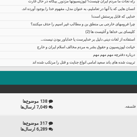
راه نجات ما مردم ایران چیست؟ اپوزيسيونها مزدور_ بیگانه در حال غارت
انسان هایی که با آنها در تعاملیم، به عنوان مدل، مفهوم خدا را بوجود آورده اند.
خدایی که قابل پرستش است!
چرا فرومهای خارجی بی منطق بن و مطالب غیر اسپم را حذف میکنند؟
کلیسای بی خداها و آتئیست ها (2)
استفاده از لغات دینی دلیل بر خداپرست یا خداباور بودن نیست...
خیانت اپوزیسیون و حقوق بشر به مردم مخالف اسلام ایران و خارج
درباره دفترچه مهم مهم مهم
تربیت شده های باند سعید امامی انواع جنایت و قتل را مرتکب شده اند
138 موضوع‌ها
 فلسفه.
7,049 ارسال‌ها
317 موضوع‌ها
6,289 ارسال‌ها