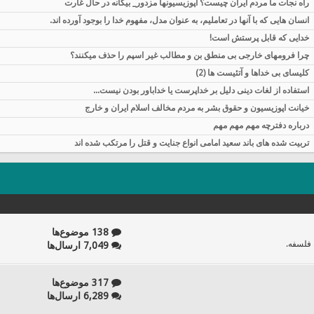
راه نجات ما مردم ایران چیست؟ اپوزيسيونها مزدور_ بیگانه در حال غارت
انسان هایی که با آنها در تعاملیم، به عنوان مدل، مفهوم خدا را بوجود آورده اند.
خدایی که قابل پرستش است!
چرا فرومهای خارجی بی منطق بن و مطالب غیر اسپم را حذف میکنند؟
کلیسای بی خداها و آتئیست ها (2)
استفاده از لغات دینی دلیل بر خداپرست یا خداباور بودن نیست...
خیانت اپوزیسیون و حقوق بشر به مردم مخالف اسلام ایران و خارج
درباره دفترچه مهم مهم مهم
تربیت شده های باند سعید امامی انواع جنایت و قتل را مرتکب شده اند
138 موضوع‌ها
 فلسفه.
7,049 ارسال‌ها
317 موضوع‌ها
6,289 ارسال‌ها