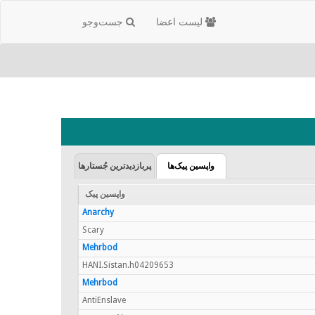
لیست اعضا
جست‌و‌جو
واپسین پیک‌ها
پربازدیدترین جُستارها
واپسین پیک
Anarchy
Scary
Mehrbod
HANI.Sistan.h04209653
Mehrbod
AntiEnslave