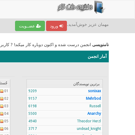
مهمان عزیز خوش‌آمدید.
ورود
عضــویت
نامنویسی
انجمن درست شده و اکنون دوباره کار میکند! ? کاربر
آمار انجمن
جُستا
برترين نویسندگان
01
9209
sonixax
02
9157
Mehrbod
03
6198
Russell
04
5500
Anarchy
05
4940
Theodor Herzl
06
3717
undead_knight