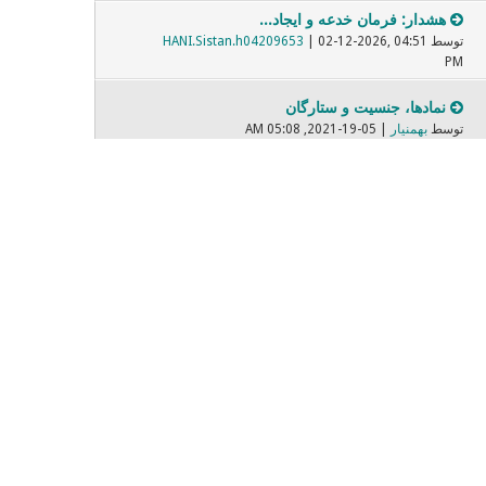
هشدار: فرمان خدعه و ایجاد...
توسط
| 02-12-2026, 04:51
HANI.Sistan.h04209653
PM
نمادها، جنسیت و ستارگان
توسط
بهمنیار
| 05-19-2021, 05:08 AM
برابر پارسی واژگان بیگانه
توسط
| 05-08-2022, 07:31 PM
Mehrbod
فیلمهایی که دیده ایم و بر...
توسط
| 11-14-2021, 06:37 PM
Dariush
صادق هدایت
توسط
| 02-09-2021, 10:27 PM
sonixax
صندلی داغ - Nevermore
توسط
ساراااا
| 02-28-2018, 04:00 PM
مبارزه با زن ستیزی پنهان