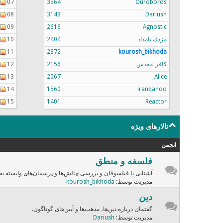
07
3564
Ouroboros
08
3143
Dariush
09
2616
Agnostic
مزدك بامداد
2404
10
11
2372
kourosh_bikhoda
کافر_مقدس
2156
12
13
2067
Alice
14
1560
iranbanoo
15
1401
Reactor
تالارهای ویژه
انجمن
فلسفه و منطق
آشنایی با فیلسوفان و بررسی چالش‌ها و پرسمان‌های وابسته به
مدیریت توسط:
kourosh_bikhoda
دین
گفتمان درباره دین‌ها، مذهب‌ها و آیین‌های گوناگون.
مدیریت توسط:
Dariush