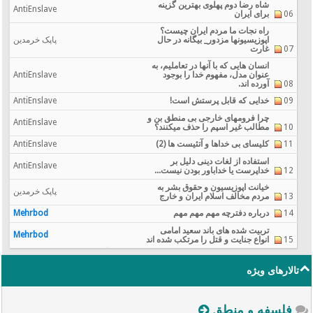
شاه رضا دوم پهلوی بهترین گزینه
AntiEnslave
06
برای ایران
راه نجات ما مردم ایران چیست؟
اپوزيسيونها مزدور_ بیگانه در حال
پاپک خرمدین
07
غارت
انسان هایی که با آنها در تعاملیم، به
عنوان مدل، مفهوم خدا را بوجود
AntiEnslave
08
آورده اند.
09
خدایی که قابل پرستش است!
AntiEnslave
چرا فرومهای خارجی بی منطق بن و
AntiEnslave
10
مطالب غیر اسپم را حذف میکنند؟
11
کلیسای بی خداها و آتئیست ها (2)
AntiEnslave
استفاده از لغات دینی دلیل بر
AntiEnslave
12
خداپرست یا خداباور بودن نیست...
خیانت اپوزیسیون و حقوق بشر به
پاپک خرمدین
13
مردم مخالف اسلام ایران و خارج
14
درباره دفترچه مهم مهم مهم
Mehrbod
تربیت شده های باند سعید امامی
Mehrbod
15
انواع جنایت و قتل را مرتکب شده اند
تالارهای ویژه
فلسفه و منطق