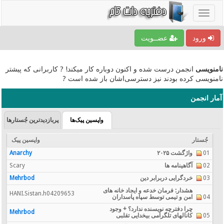
ورود
عضــویت
نامنویسی
انجمن درست شده و اکنون دوباره کار میکند! ? کاربرانی که پیشتر
نامنویسی کرده بودند نیز دسترسی‌اشان باز شده است ?
آمار انجمن
واپسین پیک‌ها
پربازدیدترین جُستارها
جُستار
واپسین پیک
01
واژگشت ۲۰۲۵
Anarchy
02
آگاهینامه ها
Scary
03
خردگرایی دربرابر دین
Mehrbod
هشدار: فرمان خدعه و ایجاد خانه های
HANI.Sistan.h04209653
04
امن و تیمی توسط سپاه پاسداران
چرا دفترچه نویسنده ندارد؟ + وجود
Mehrbod
05
کانالهای تلگرامی بیخدایی تقلبی