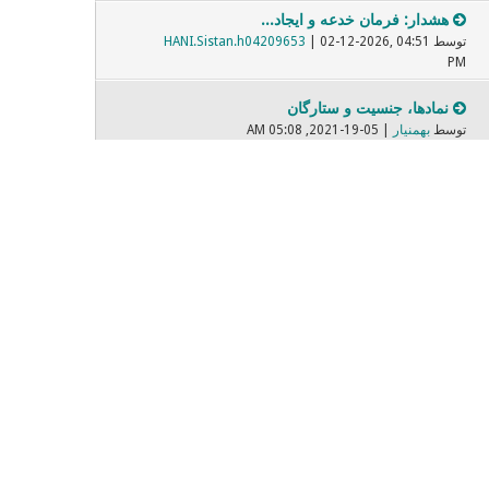
هشدار: فرمان خدعه و ایجاد...
توسط
| 02-12-2026, 04:51
HANI.Sistan.h04209653
PM
نمادها، جنسیت و ستارگان
توسط
بهمنیار
| 05-19-2021, 05:08 AM
برابر پارسی واژگان بیگانه
توسط
| 05-08-2022, 07:31 PM
Mehrbod
فیلمهایی که دیده ایم و بر...
توسط
| 11-14-2021, 06:37 PM
Dariush
صادق هدایت
توسط
| 02-09-2021, 10:27 PM
sonixax
صندلی داغ - Nevermore
توسط
ساراااا
| 02-28-2018, 04:00 PM
مبارزه با زن ستیزی پنهان