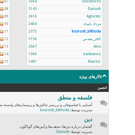
07
3564
Ouroboros
08
3143
Dariush
09
2616
Agnostic
مزدك بامداد
2404
10
11
2372
kourosh_bikhoda
کافر_مقدس
2156
12
13
2067
Alice
14
1560
iranbanoo
15
1401
Reactor
تالارهای ویژه
انجمن
فلسفه و منطق
آشنایی با فیلسوفان و بررسی چالش‌ها و پرسمان‌های وابسته به
مدیریت توسط:
kourosh_bikhoda
دین
گفتمان درباره دین‌ها، مذهب‌ها و آیین‌های گوناگون.
مدیریت توسط:
Dariush