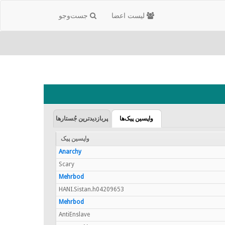
لیست اعضا
جست‌و‌جو
واپسین پیک‌ها
پربازدیدترین جُستارها
واپسین پیک
Anarchy
Scary
Mehrbod
HANI.Sistan.h04209653
Mehrbod
AntiEnslave