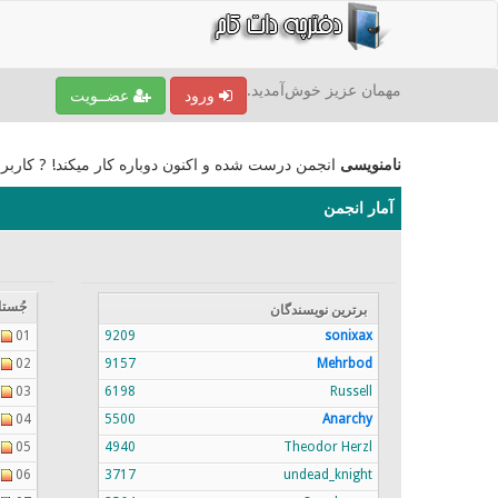
مهمان عزیز خوش‌آمدید.
ورود
عضــویت
نامنویسی
انجمن درست شده و اکنون دوباره کار میکند! ? کاربر
آمار انجمن
جُستا
برترين نویسندگان
01
9209
sonixax
02
9157
Mehrbod
03
6198
Russell
04
5500
Anarchy
05
4940
Theodor Herzl
06
3717
undead_knight