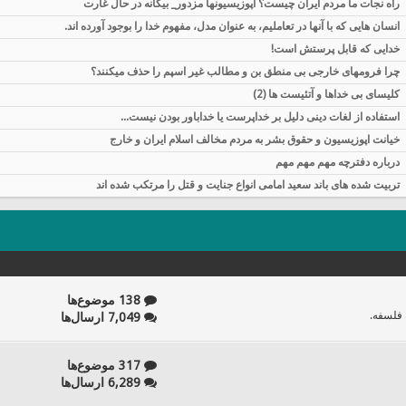
راه نجات ما مردم ایران چیست؟ اپوزيسيونها مزدور_ بیگانه در حال غارت
انسان هایی که با آنها در تعاملیم، به عنوان مدل، مفهوم خدا را بوجود آورده اند.
خدایی که قابل پرستش است!
چرا فرومهای خارجی بی منطق بن و مطالب غیر اسپم را حذف میکنند؟
کلیسای بی خداها و آتئیست ها (2)
استفاده از لغات دینی دلیل بر خداپرست یا خداباور بودن نیست...
خیانت اپوزیسیون و حقوق بشر به مردم مخالف اسلام ایران و خارج
درباره دفترچه مهم مهم مهم
تربیت شده های باند سعید امامی انواع جنایت و قتل را مرتکب شده اند
138 موضوع‌ها
 فلسفه.
7,049 ارسال‌ها
317 موضوع‌ها
6,289 ارسال‌ها