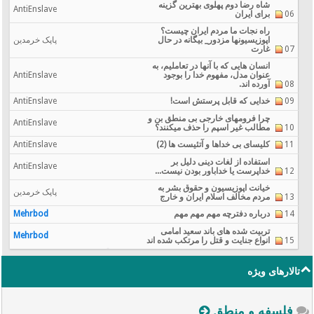
شاه رضا دوم پهلوی بهترین گزینه
AntiEnslave
06
برای ایران
راه نجات ما مردم ایران چیست؟
اپوزيسيونها مزدور_ بیگانه در حال
پاپک خرمدین
07
غارت
انسان هایی که با آنها در تعاملیم، به
عنوان مدل، مفهوم خدا را بوجود
AntiEnslave
08
آورده اند.
09
خدایی که قابل پرستش است!
AntiEnslave
چرا فرومهای خارجی بی منطق بن و
AntiEnslave
10
مطالب غیر اسپم را حذف میکنند؟
11
کلیسای بی خداها و آتئیست ها (2)
AntiEnslave
استفاده از لغات دینی دلیل بر
AntiEnslave
12
خداپرست یا خداباور بودن نیست...
خیانت اپوزیسیون و حقوق بشر به
پاپک خرمدین
13
مردم مخالف اسلام ایران و خارج
14
درباره دفترچه مهم مهم مهم
Mehrbod
تربیت شده های باند سعید امامی
Mehrbod
15
انواع جنایت و قتل را مرتکب شده اند
تالارهای ویژه
فلسفه و منطق