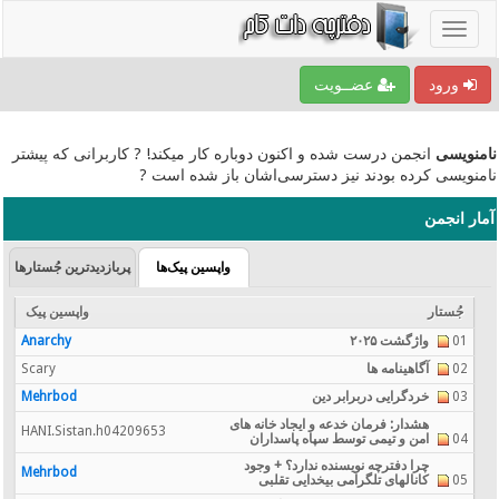
ورود
عضــویت
نامنویسی
انجمن درست شده و اکنون دوباره کار میکند! ? کاربرانی که پیشتر
نامنویسی کرده بودند نیز دسترسی‌اشان باز شده است ?
آمار انجمن
واپسین پیک‌ها
پربازدیدترین جُستارها
جُستار
واپسین پیک
01
واژگشت ۲۰۲۵
Anarchy
02
آگاهینامه ها
Scary
03
خردگرایی دربرابر دین
Mehrbod
هشدار: فرمان خدعه و ایجاد خانه های
HANI.Sistan.h04209653
04
امن و تیمی توسط سپاه پاسداران
چرا دفترچه نویسنده ندارد؟ + وجود
Mehrbod
05
کانالهای تلگرامی بیخدایی تقلبی