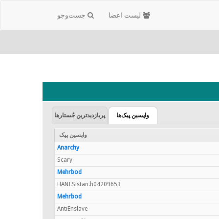
لیست اعضا
جست‌و‌جو
واپسین پیک‌ها
پربازدیدترین جُستارها
واپسین پیک
Anarchy
Scary
Mehrbod
HANI.Sistan.h04209653
Mehrbod
AntiEnslave