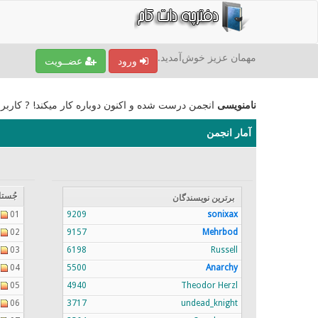
مهمان عزیز خوش‌آمدید.
ورود
عضــویت
نامنویسی
انجمن درست شده و اکنون دوباره کار میکند! ? کاربر
آمار انجمن
جُستا
برترين نویسندگان
01
9209
sonixax
02
9157
Mehrbod
03
6198
Russell
04
5500
Anarchy
05
4940
Theodor Herzl
06
3717
undead_knight