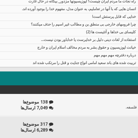
راه نجات ما مردم ایران چیست؟ اپوزيسيونها مزدور_ بیگانه در حال غارت
انسان هایی که با آنها در تعاملیم، به عنوان مدل، مفهوم خدا را بوجود آورده اند.
خدایی که قابل پرستش است!
چرا فرومهای خارجی بی منطق بن و مطالب غیر اسپم را حذف میکنند؟
کلیسای بی خداها و آتئیست ها (2)
استفاده از لغات دینی دلیل بر خداپرست یا خداباور بودن نیست...
خیانت اپوزیسیون و حقوق بشر به مردم مخالف اسلام ایران و خارج
درباره دفترچه مهم مهم مهم
تربیت شده های باند سعید امامی انواع جنایت و قتل را مرتکب شده اند
138 موضوع‌ها
 فلسفه.
7,049 ارسال‌ها
317 موضوع‌ها
6,289 ارسال‌ها