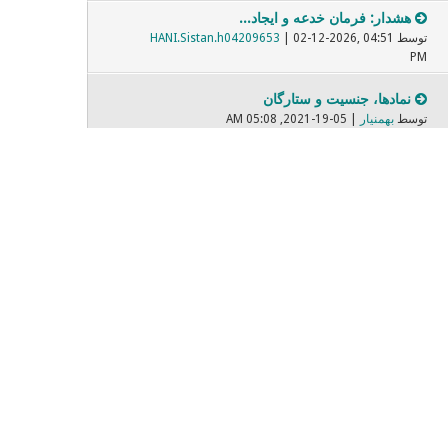
هشدار: فرمان خدعه و ایجاد...
توسط
| 02-12-2026, 04:51
HANI.Sistan.h04209653
PM
نمادها، جنسیت و ستارگان
توسط
بهمنیار
| 05-19-2021, 05:08 AM
برابر پارسی واژگان بیگانه
توسط
| 05-08-2022, 07:31 PM
Mehrbod
فیلمهایی که دیده ایم و بر...
توسط
| 11-14-2021, 06:37 PM
Dariush
صادق هدایت
توسط
| 02-09-2021, 10:27 PM
sonixax
صندلی داغ - Nevermore
توسط
ساراااا
| 02-28-2018, 04:00 PM
مبارزه با زن ستیزی پنهان