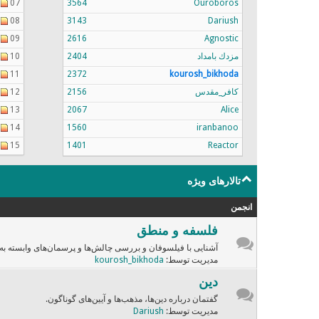
07
3564
Ouroboros
08
3143
Dariush
09
2616
Agnostic
مزدك بامداد
2404
10
11
2372
kourosh_bikhoda
کافر_مقدس
2156
12
13
2067
Alice
14
1560
iranbanoo
15
1401
Reactor
تالارهای ویژه
انجمن
فلسفه و منطق
آشنایی با فیلسوفان و بررسی چالش‌ها و پرسمان‌های وابسته به
مدیریت توسط:
kourosh_bikhoda
دین
گفتمان درباره دین‌ها، مذهب‌ها و آیین‌های گوناگون.
مدیریت توسط:
Dariush