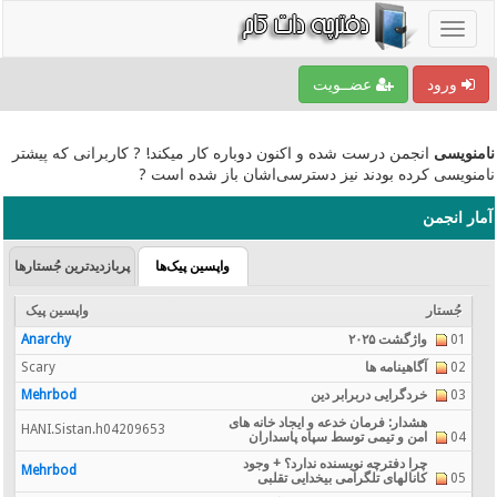
ورود
عضــویت
نامنویسی
انجمن درست شده و اکنون دوباره کار میکند! ? کاربرانی که پیشتر
نامنویسی کرده بودند نیز دسترسی‌اشان باز شده است ?
آمار انجمن
واپسین پیک‌ها
پربازدیدترین جُستارها
جُستار
واپسین پیک
01
واژگشت ۲۰۲۵
Anarchy
02
آگاهینامه ها
Scary
03
خردگرایی دربرابر دین
Mehrbod
هشدار: فرمان خدعه و ایجاد خانه های
HANI.Sistan.h04209653
04
امن و تیمی توسط سپاه پاسداران
چرا دفترچه نویسنده ندارد؟ + وجود
Mehrbod
05
کانالهای تلگرامی بیخدایی تقلبی