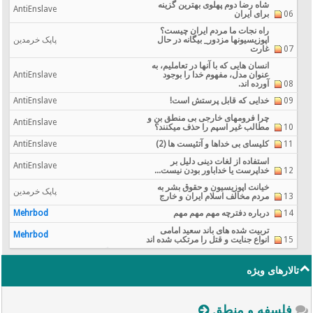
شاه رضا دوم پهلوی بهترین گزینه
AntiEnslave
06
برای ایران
راه نجات ما مردم ایران چیست؟
اپوزيسيونها مزدور_ بیگانه در حال
پاپک خرمدین
07
غارت
انسان هایی که با آنها در تعاملیم، به
عنوان مدل، مفهوم خدا را بوجود
AntiEnslave
08
آورده اند.
09
خدایی که قابل پرستش است!
AntiEnslave
چرا فرومهای خارجی بی منطق بن و
AntiEnslave
10
مطالب غیر اسپم را حذف میکنند؟
11
کلیسای بی خداها و آتئیست ها (2)
AntiEnslave
استفاده از لغات دینی دلیل بر
AntiEnslave
12
خداپرست یا خداباور بودن نیست...
خیانت اپوزیسیون و حقوق بشر به
پاپک خرمدین
13
مردم مخالف اسلام ایران و خارج
14
درباره دفترچه مهم مهم مهم
Mehrbod
تربیت شده های باند سعید امامی
Mehrbod
15
انواع جنایت و قتل را مرتکب شده اند
تالارهای ویژه
فلسفه و منطق