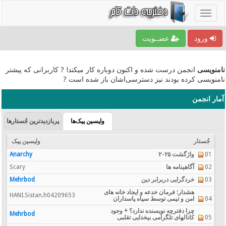
ورود
عضــویت
نامنویسی
انجمن درست شده و اکنون دوباره کار میکند! ? کاربرانی که پیشتر
نامنویسی کرده بودند نیز دسترسی‌اشان باز شده است ?
آمار انجمن
واپسین پیک‌ها
پربازدیدترین جُستارها
جُستار
واپسین پیک
01
واژگشت ۲۰۲۵
Anarchy
02
آگاهینامه ها
Scary
03
خردگرایی دربرابر دین
Mehrbod
هشدار: فرمان خدعه و ایجاد خانه های
HANI.Sistan.h04209653
04
امن و تیمی توسط سپاه پاسداران
چرا دفترچه نویسنده ندارد؟ + وجود
Mehrbod
05
کانالهای تلگرامی بیخدایی تقلبی