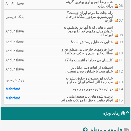
شاه رضا دوم پهلوی بهترین گزینه
AntiEnslave
06
برای ایران
راه نجات ما مردم ایران چیست؟
اپوزيسيونها مزدور_ بیگانه در حال
پاپک خرمدین
07
غارت
انسان هایی که با آنها در تعاملیم، به
عنوان مدل، مفهوم خدا را بوجود
AntiEnslave
08
آورده اند.
09
خدایی که قابل پرستش است!
AntiEnslave
چرا فرومهای خارجی بی منطق بن و
AntiEnslave
10
مطالب غیر اسپم را حذف میکنند؟
11
کلیسای بی خداها و آتئیست ها (2)
AntiEnslave
استفاده از لغات دینی دلیل بر
AntiEnslave
12
خداپرست یا خداباور بودن نیست...
خیانت اپوزیسیون و حقوق بشر به
پاپک خرمدین
13
مردم مخالف اسلام ایران و خارج
14
درباره دفترچه مهم مهم مهم
Mehrbod
تربیت شده های باند سعید امامی
Mehrbod
15
انواع جنایت و قتل را مرتکب شده اند
تالارهای ویژه
فلسفه و منطق