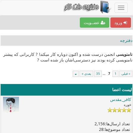
ورود
عضــویت
دفترچه
نامنویسی
انجمن درست شده و اکنون دوباره کار میکند! ? کاربرانی که پیشتر
نامنویسی کرده بودند نیز دسترسی‌اشان باز شده است ?
« قبلی
1
7
...
35
بعدی »
لیست اعضا
کافر_مقدس
خوره
2,156
28