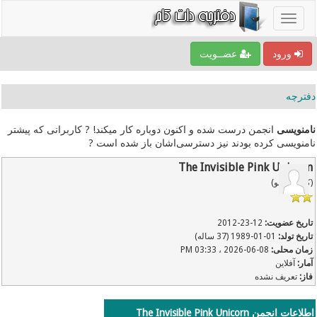
ورود
عضــویت
دفترچه
نامنویسی
انجمن درست شده و اکنون دوباره کار میکند! ? کاربرانی که پیشتر
نامنویسی کرده بودند نیز دسترسی‌اشان باز شده است ?
The Invisible Pink Unicorn
(کاربر عضو)
تاریخ عضویت:
12-23-2012
تاریخ تولد:
01-01-1989 (37 ساله)
زمان محلی:
08-06-2026 ، 03:33 PM
آمار:
آفلاین
فاز:
تعریف نشده
اطلاعات انجمن The Invisible Pink Unicorn