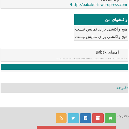
http://babakorfi.wordpress.com/
واکنشهای من
هیچ واکنشی برای نمایش نیست
هیچ واکنشی برای نمایش نیست
امضای Babak
اگر خدا وجود می‌داشت، من فکر می‌کنم که بعید است او آنقدر بیهوده و لوس باشد که از اینکه افرادی در وجود داشتن او شک کنند آزرده شود. «برتراند راسل»
دفترچه
دفترچه