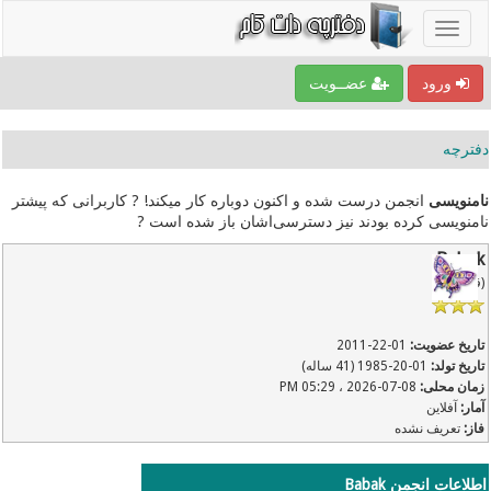
ورود
عضــویت
دفترچه
نامنویسی
انجمن درست شده و اکنون دوباره کار میکند! ? کاربرانی که پیشتر
نامنویسی کرده بودند نیز دسترسی‌اشان باز شده است ?
Babak
(قدیمی)
تاریخ عضویت:
01-22-2011
تاریخ تولد:
01-20-1985 (41 ساله)
زمان محلی:
08-07-2026 ، 05:29 PM
آمار:
آفلاین
فاز:
تعریف نشده
اطلاعات انجمن Babak