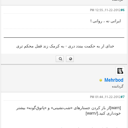
11-22-2012, 12:55 PM
#6
ایرانی نه ، روانی !
خدای ار به حکمت ببندد دری - به کرمک زند قفل محکم تری
Mehrbod
گرداننده
11-22-2012, 01:44 PM
#7
[warn]از باز کردن جستارهای «شب‌نشینی» و «پاتوق‌گونه» بیشتر
خودداری کنید.[/warn]