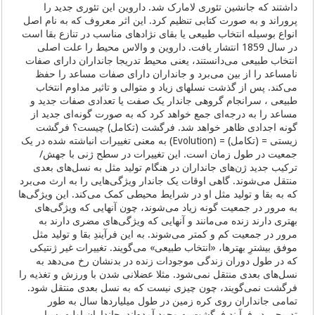
داشتند که جانشین تئوری لامارک شد. داروین این تئوری جدید را
پروراند و به صورت کتابی تنظیم کرد. این اثر معروف که به نام اصل
انواع بوسیله انتخاب طبیعی یا بقای نژادهای مناسب در تنازع بقا است
در سال 1859 انتشار یافت. داروین و والاس محیط را علت اصلی
انتخاب طبیعی می‌دانستند، یعنی محیط تدریجا جانداران دارای صفات
نامساعد را از بین می‌برد و جانداران دارای صفات مساعد را حفظ
می‌کند. پس از گذشت نسلهای زیاد و متوالی و تاثیر مداوم انتخاب
طبیعی ، سرانجام گروهی جاندار یک صفت یا تعدادی صفات جدید و
مساعد را به درجه‌ای جمع خواهد کرد که به صورت گونه‌ای جدید از
گونه اجدادی ظاهر خواهد شد. فرگشت (تکامل) چیست؟ فرگشت
زیستی = (تکامل) = (Evolution) به معنی تغییرات انباشته شده در یک
جمعیت در طول زمان است. این تغییرات در سطح ژنی با جهش/
ترکیب جدید ژن‌های جانداران در هنگام تولید مثل به نسل‌های بعدی
منتقل می‌شوند. گاهی اوقات یک جاندار ویژگی‌هایی را به ارث می‌برد
که به بقا و تولید مثل او در شرایط محیطی کمک می‌کند. این ویژگی‌ها
به مرور در جمعیت گونه زیاد می‌شوند، چون آنهایی که ویژگی‌های
بهتری دارند زنده می‌مانند و آنهایی که ویژگی‌های مضری دارند به
مرور در جمعیت کم و کمتر می‌شوند. به این فرآیندِ بقا و تولید مثل
موفق بیشترِ بهترها، «انتخاب طبیعی» می‌گویند. تغییرات غیر ژنتیکی
که در طول دوران زندگی موجودات زنده در بدنشان رخ می‌دهد به
نسل‌های بعدی منتقل نمی‌شود. مثلا عضلانی شدن با ورزش و تغذیه را
فرگشت نمی‌گویند، چون چیزی نیست که به نسل بعدی منتقل شود.
تمامی جانداران روی کره زمین در طول میلیاردها سال به طور
تدریجی در فرآیند فرگشت به وجود آمده‌اند. جانداران اولیه بسیار