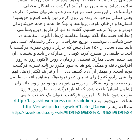
ساده بوده‌اند، و به مرور در فرآیند فرگشت به اشکال مختلف
درآمده‌اند. از این نظر همه موجودات زنده با هم نیای مشترک دارند.
یعنی همگی موجودات زنده بر روی کره زمین با هم قوم و خویشیم!
انسان‌ها و درختان بلوط، پروانه‌ها و نهنگ‌ها، همه و همه خویشاوندان
دورتر و نزدیک‌تر هم هستیم. گشت نه تنها از طریق دیرین‌شناسی
(مطالعه فسیل‌ها) بلکه توسط مقایسه ژن‌ها، آناتومی مقایسه‌ای،
جنین‌شناسی، بیوشیمی، توزیع جغرافیایی و دیگر رشته‌های علمی هم
تایید شده‌است. از ۱۵۰ سال پیش که چارلز داروین نظریه فرگشت با
انتخاب طبیعی را مطرح کرد، کوهی از مدارک در تایید و پشتیبانی آن
پیدا شده است. مدارک فسیلی از زمان داروین تاکنون روز به روز
افزایش یافته و همگی شواهد به طور مکرر در تایید نظریه فرگشت
بوده است. و مهمتر از آن با کشف دی ان آ و فرآیند تکثیر ژن‌ها، فهم
واپاشی رادیواکتیو (برای تخمین عمر نمونه‌ها)، مشاهده انتخاب طبیعی
در طبیعت و آزمایشگاه، و بررسی شواهد موجود در ژنوم جانداران
(شامل انسان) باعث شده که اعتبار فرگشت به طور روزافزون
تقویت شود. تاجاییکه امروزه فرگشت بعنوان یک حقیقت علمی
شناخته می‌شود. منبع
http://fargasht.wordpress.com/evolution/
مطالعه بیشتر
http://en.wikipedia.org/wiki/Charles_Darwin
http://fa.wikipedia.org/wiki/%D9%86%D8%B...9%85%D9%84