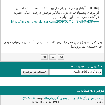
---------- ارسال جدید اضافه شده در 10:12 AM ---------- ارسال قبلی در 10:07 AM ----------
[/COLOR]آواتاری هم که برای داروین انتخاب شده، البته از بین
آواتارهای پیشنهادی، به نوعی بیانگر موضوع درخت زندگی نظریه
فرگشت می باشد. این فیلم را ببینید
http://fargasht.wordpress.com/2009/02/12...8%B4%D8%AA
بذرِ کفر (شاید) زمینِ مغز را بارور ‌کند، اما “ایمان” آسمانی و زمینی چیزی
جز «فساد» نمی‌رویاند!
«
قدیمی‌تر
|
جدید تر
»
موضوعات مشابه ...
سه دروغ بزرگ یا ادیان ابراهیمی
آخرین ارسال
توسط
Cyrus2500
12-20-2018, 05:48 AM
2567