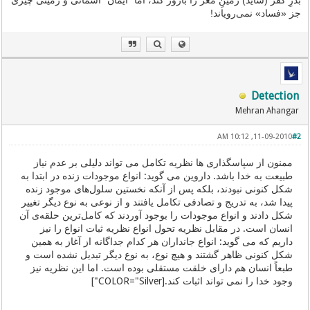
بذرِ کفر (شاید) زمینِ مغز را بارور ‌کند، اما “ایمان” آسمانی و زمینی چیزی
جز «فساد» نمی‌رویاند!
Detection
Mehran Ahangar
11-09-2010, 10:12 AM
#2
ممنون از سپاسگذاری ها نظریه تکامل می تواند دلیلی بر عدم نیاز
طبیعت به خدا باشد. داروین می گوید: انواع موجودات زنده در ابتدا به
شكل كنونی نبودند، بلكه پس از آنكه نخستین سلول‌های موجود زنده
پیدا شد، به تدریج و تصادفی تكامل یافتند و از نوعی به نوع دیگر تغییر
شكل دادند و انواع موجودات را بوجود آوردند كه كامل‌ترین حلقه‌ی آن
انسان است. در مقابل نظریه تحول انواع نظریه ثبات انواع را نیز
داریم که می گوید: انواع جانداران هر كدام جداگانه از آغاز به همین
شكل كنونی ظاهر گشتند و هیچ نوع، به نوع دیگر تبدیل نشده است و
طبعاً انسان هم دارای خلقت مستقلی بوده است. اما این نظریه نیز
وجود خدا را نمی تواند اثبات کند.[COLOR="Silver"]