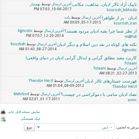
تاپیک آزاد تالار ادیان، مذاهب، مکاتب
آخرین ارسال
توسط
بهمنیار
10-06-2017, 07:03 PM
kourosh_bikhoda
ادیان - پر از ظواهر!
آخرین ارسال
توسط
باده
05-17-2015, 09:09 AM
kourosh_iran
از نظر شما چرا بقیه ادیان مردود هستند؟
آخرین ارسال
توسط
Agnostic
12-20-2014, 07:57 PM
m@hdi
نکته های کوتاه در نقد دین اسلام و دیگر ادیان
آخرین ارسال
توسط
Rouzbeh
08-27-2014, 01:43 AM
Agnostic
کاربرد مفید مطلق گرایی و ایدئال گرایی ادیان در دنیای واقعی!
folaani
آخرین ارسال
توسط
folaani
02-27-2013, 08:21 AM
فهرست جستارهای تالار ادیان
آخرین ارسال
توسط
Theodor Herzl
08-09-2012, 01:04 AM
Theodor Herzl
تضاد ادیان سامی با دموکراسی در چیست؟
آخرین ارسال
توسط
Mehrbod
01-17-2011, 02:01 AM
sonic
نمایش نسخه قابل چاپ
لینک همیشگی
پرش به انجمن: