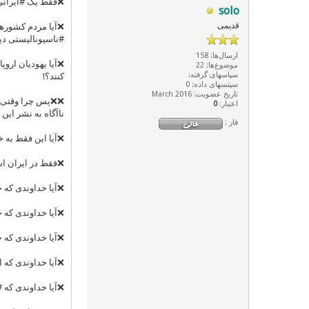
❌فقط یک #ایرانی
solo
قدیمی
❌آیا مردم کشورها
#ناسیونالیستی دین
ارسال‌ها: 158
❌آیا یهودیان اروپ
موضوع‌ها: 22
سپاسهای گرفته:
کنند؟!
سپتسهای داده: 0
تاریخ عضویت: March 2016
❌❌پس چرا وقتی هم
اعتبار:
0
ناآگاه به نشر این
فاز :
❌آیا این فقط به خ
❌فقط در ایران اس
❌آیا خداوندی که ح
❌آیا خداوندی که 
❌آیا خداوندی که 
❌آیا خداوندی که ا
❌آیا خداوندی که #