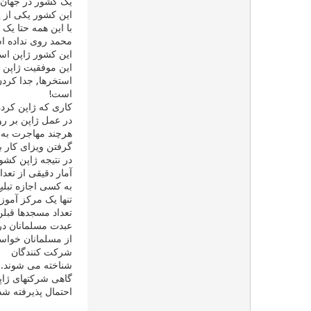
یک کشور در جهان و
این کشور یکی از پ
با این همه حتا ی
محمد روی نداده ا
این کشور ژاپن اس
این موفقیت ژاپن 
استخرها, جدا کردن
است!
کاری که ژاپن کرده
در عمل ژاپن بر ر
هرچند مهاجرت به ژ
گرفتن ویزای کار ب
در نتیجه ژاپن کش
آمار دقیقی از تعد
به کسی اجازه تبلی
تنها یک مرکز آموز
عبدت مسلمانان در
از مسلمانان خواست
شرکت کنندگان
شناخته می شوند.
گاهی شرکتهای ژاپن
احتمال پذیرفته ش