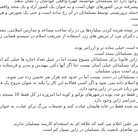
جود دارد که مسلمانان نتوانستند چهره واقعی خودشان را نشان بدهند.
یشرفته ترین کشورهای جهان است و به عنوان یک کشور آزاد و یک متحد واقعی 
ک حمله تروریستی توسط مسلمانان در آن رخ نداده است و حتی یک شورش و هرج 
ست.
ت.
در نتیجه هزینه کردن میلیاردها ین در راه ساخت مساجد و مدارس اسلامی, م
 دکتران مرد از مریض های زن, استفاده از شریعت اسلام در سیستم قضایی ژاپ
 است خیلی ساده تر و ارزانتر بوده.
وی مسلمانان بسته است.
اپن قانونا برای مسلمانان ممنوع نیست اما در عمل تعداد اجازه ها خیلی کم ا
رای مسلمانان خیلی آسان نیست حتا اگر آنها دکتر, مهندس و مدیر و فرستاده ش
وری است بدون مسلمان.
اد مسلمانان در دست نیست اما در حدود چند هزار نفر تخمین زده می شوند.
غ اسلام داده نمی شود و اگر کسی فعالانه این کار را بکند به عنوان مروج یک 
ش زبان عربی در ژاپن وجود دارد.
تعداد مسجدها قبلن 
 سراسر ژاپن وجود دارد.
ه شده فقط در خانه هایشان عبادت کنند و تجمعات بزرگ برای عبادت به عنوان ن
ی علنن اعلام می کنند که علاقه ای به استخدام کارمند مسلمان ندارند.
دن تقاضای تابعیت یک مسلمان در ژاپن بسیار کم است