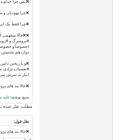
❌پس چرا خداوندی 
❌چرا یهودیان و م
❌چرا فقط یک ایر
#برومبرگ و #زوین
دوازدهم نشستن و ت
❌و با ریختن دامن
#تعصبات نژادی به 
ایثار به سرش سربند "یا #حسین"ببنده 
❌حالا بند های پروت
منبع نوشته:
علیه 
مطلب نقل شده به ق
نقل قول:
❌حالا بند های پروت