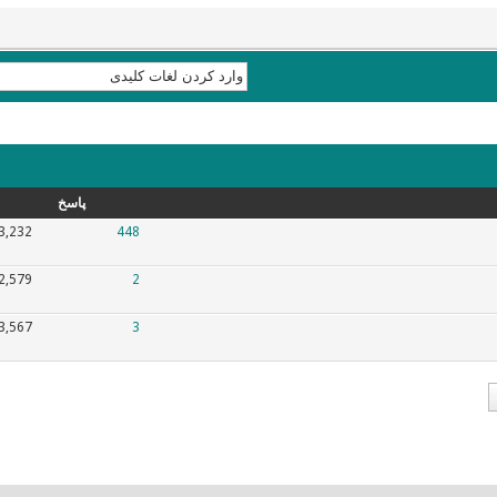
پاسخ
3,232
448
2,579
2
3,567
3