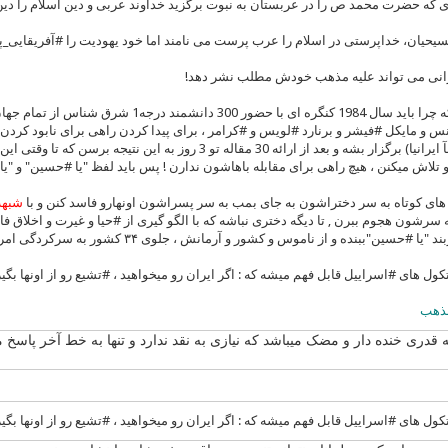
که حضرت محمد ص را در عربستان به نبوت برگزید خداوند عربی و دین اسلام را دین
سیحیان، خداپرستی در اسلام را عرب پرست می نامند اما خود یهودیت را #آفریقایی_
انی می تواند علیه مذهب خودش مطلب نشر دهد!
❌❌حالا میفهمی که چرا باید سال 1984 کنگره ای 
س و مایکل #فیشر و برنارد #لویس و #کرامر ، برای پیدا کردن راهی برای نابود کردن
(خصوصآ و خصوصآ ایرانیا) برگزار بشه و بعد از ارائه 30 مقاله تو 3
لاش میکنن ، هیچ راهی برای مقابله باهاشون ندارن ! پس باید لفظ "یا #حسین" و "یا
 های کوتاه به سر دختراشون به جای بمب به سر پسراشون اونهارو فاسد کنن و با
شبهه 
سرشون هجوم ببرن , تا دیگه دختری نباشه که با الگو گیری از #حیا و غیرت و اخلاق ف
و از ناموس و کشور و آرمانش ، جلوی ۳۴ کشور به سرکردگی امریکا و اسراییل و با اهرم صدام ، ۸ سال مقاومت و دفاع کنه...
کول های #اسراییل قابل فهم میشه که : اگر ایران رو میخواهید ، #تشیع رو از اونها بگیر
مذهب
دری خنده دار و مضک میباشد که نیازی به نقد ندارد و تنها به خط آخر پاسخ م
کول های #اسراییل قابل فهم میشه که : اگر ایران رو میخواهید ، #تشیع رو از اونها بگیر