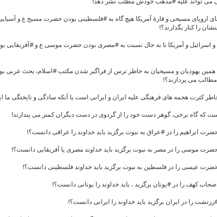
 می تواند علیه #مذهب خودش مطلب نشر دهد!
ی اروپای مسیحی و قارۀ آمریکا هیچ گاه به #فلسطینی بودن حضرت مسیح ع و آسیایی 
شان را کنار بگذارند؟!
ا و اسرائیل و آمریکا تا به حال نسبت به #مصری بودن حضرت موسی ع و #آفریقایی بو
ین یهودیان و مسیحیان به خاطر ترس از فراگیر شدن مکتب #اسلام، بحث عربی بودن د
 مطالب می پردازند؟!
اطر کثرت هجمه های فرهنگی علیه ایران و ایرانی است یا آنکه سادگی و ناپختگی ما ایر
ت که گاه برخی، گوهر دست خود را از گردوی در دست دیگران کمتر می پندارند!
ضرت ابراهیم را در #عراق به نبوت برگزید باید خداوند را عراقی دانست؟!
حضرت موسی را در مصر به نبوت برگزید باید خداوند مصری یا آفریقایی دانست؟!
حضرت عیسی را در فلسطین به نبوت برگزید باید خداوند فلسطینی دانست؟!
صحاب کهف را در #یونان برگزید ، باید خداوند را یونانی دانست؟!
زرتشت را در ایران برگزید باید خداوند را ایرانی دانست؟!