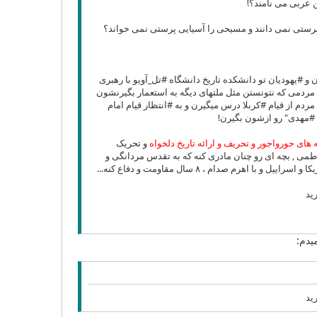
 عربی می نامند؟!
پرستی نمی دانند و مسیحی را آسیایی پرستی نمی خواند؟
با حضور 300 دانشمند درجه1 شرق شناس از تمام جهان و #یهودیان تو دانشکده تاریخ دانشگاه #تل_آویو با رهبری
 مردمی که نتونستن مثل ملتهای دیگه به استعمار بگیرنشون
 روز به این نتیجه برسن که تا وقتی این مردم از قیام #کربلا درس میگیرن و به #انتظار قیام امام
 #مهدی" رو ازشون بگیرن!
های جورواجور و تحریف و ارائه تاریخ دلخواه
و تحریک
اطمی , بچه ای رو چنان مادری کنه که به تقدس مردانگی و
ید
یدم:
ید