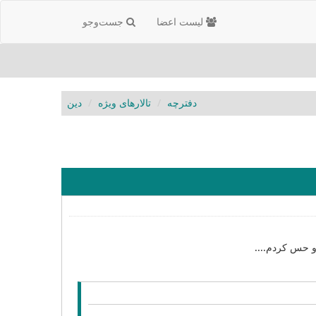
لیست اعضا
جست‌و‌جو
دفترچه
تالارهای ویژه
دین
و حس کردم....