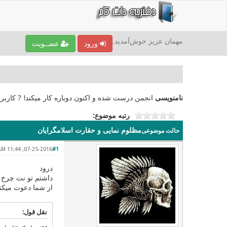
مهمان عزیز خوش‌آمدید.
ورود
عضــویت
نامنویسی
انجمن درست شده و اکنون دوباره کار میکند! ? کاربر
رتبه موضوع:
مظلوم نمایی و حقارت اسلامگرایان
حالت موضوعی
07-25-2016, 11:44 AM
#1
درود
داشتم تو نت چرخ م
از شما دعوت میکنم 
نقل قول: