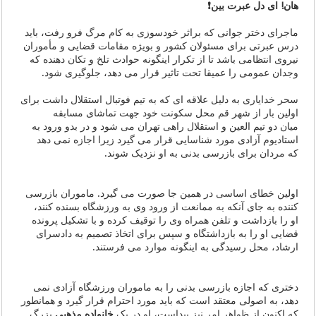
هان! ای دل عبرت ‌بین❗️
ماجرای دختر جوانی که براثر خودسوزی به کام مرگ فرو رفت، باید
درس عبرتی برای مسئولان کشور و بویژه مقامات قضایی و مأموران
نیروی انتظامی باشد تا از تکرار اینگونه حوادث تلخ و تکان دهنده که
وجدان عمومی را عمیقا تحت تاثیر قرار می دهد، جلوگیری شود.
سحر خدایاری به دلیل علاقه ای که به تیم فوتبال استقلال داشت برای
اولین بار از شهر قم محل سکونت خود جهت تماشای مسابقه
میان دو تیم العین و استقلال راهی تهران می شود و در بدو ورود به
استادیوم آزادی مورد شناسایی قرار می گیرد زیرا اجازه نمی دهد
که مردان برای بازرسی بدنی به او نزدیک شوند.
اولین خطای اساسی در همین جا صورت می گیرد. ماموران بازرسی
کننده به جای آنکه به ممانعت از ورود وی به ورزشگاه بسنده کنند،
او را بازداشت و تلفن همراه وی را توقیف کرده و با تشکیل پرونده
قضایی او را به بازداشتگاه و سپس برای اتخاذ تصمیم به دادسرای
ارشاد، محل رسیدگی به اینگونه موارد می فرستند.
دختری که اجازه بازرسی بدنی را به ماموران ورزشگاه آزادی نمی
دهد، به اصولی معتقد است که باید مورد احترام قرار گیرد و همانطور
که اکنون از ظواهر امر نیز پیداست، او در یک
خانواده مذهبی
بزرگ