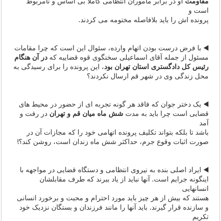
مقاومت
او در برابر ماموران انتظامی کاملا بی اساس و نامربوط
است و
پرونده اش را باید بلافاصله مختومه می کردند.
◀️ با فرض درست بودن اتهام وارده، سئوال این است که چرا مقامات
مسئول از جمله آقای اسماعیلی سخنگوی قوه قضاییه که
در آن هنگام
رئیس کل دادگستری استان تهران بود
، این پرونده را برای رسیدگی به
محل زندگی وی در شهر قم ارسال نکردند؟
◀️ یک دختر جوان که فاقد هر گونه تجربه ای از حضور در محیط های
قضایی است چرا باید به مدت
شش ماه میان قم و تهران
در رفت و
آمد
باشد تا بلکه بتواند تکلیف پرونده اتهامی خود را که مجازات آن در
صورت اثبات وقوع جرم، حداکثر شش ماه زندان است، روشن کند؟!
◀️ ایراد اصلی بنده به نیروی انتظامی و دستگاه قضایی در مواجهه با
اینگونه جرایم است. آنها نباید از یاد ببرند که طرف مقابلشان
انسانهایی
هستند که بیش از هر چیز باید مورد احترام و محبت و برخورد انسانی
و سازنده قرار گیرند. باید آنها را مانند فرزندان و بستگان نزدیک خود
تکریم