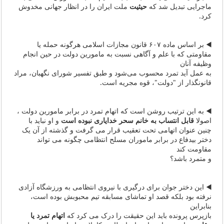
ماجرایی تبدیل شد که
حیثیت
ملت ایران را در انظار جهانی مخدوش
کرد.
◀️ بر اساس ماده ۶۰۷ قانون مجازات اسلامی هرگونه حمله یا
مقاومتی که با علم و آگاهی نسبت به مامورین دولت در حین انجام
وظیفه آنان
به عمل آید تمرد محسوب می‌شود و‌ طبق تفسیر شورای نگهبان، مراد
قانونگذار از "دولت"، قوه مجریه است.
◀️ به این ترتیب روشن است که اتهام تمرد در برابر مامورین دولت ،
اصولا
قابل انتساب به خانم سحر خدایاری نبوده است
و او نباید با
چنین عنوان اتهامی تحت تعقیب قرار می گرفت و گذشته از آن یک
دختر بیدفاع در برابر ماموران مسلح انتظامی چگونه می تواند
مقاومت کند
و متمرد باشد؟
◀️ این دختر جوان برای درگیری با نیروی انتظامی به ورزشگاه آزادی
نرفته بود بلکه قصد او تماشای مسابقه تیم محبوبش بوده است،
بنابراین
بازپرس پرونده باید این حقیقت را درک می کرد که
اتهام تمرد یا