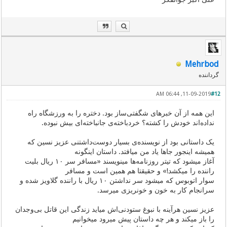
Mehrbod
گرداننده
11-09-2019, 06:44 AM
#12
این همه از آن خبرهای شگفتی‌ساز بود. دختره را به ورزشگاه راه
نداده‌اند خودش را کشته؟ خردباخته‌ی جانباخته‌ای بیش نبوده.
یک داستانی بود از نویسنده‌ی بسیار دوست‌داشتنی عزیز نسین که
همیشه اینجور جاها یاد من میافتد. داستان اینگونه
آغاز میشود که تیتر روزنامه‌ها مینویسند «مسافر سر ۱۰ ریال بلیت
راننده را میکشد!» و حقیقتا هم همین است و مسافر
سوار اتوبوس که میشود سر نداشتن ۱۰ ریال با راننده گلاویز شده و
سرانجام کار به خون و خونریزی میرسد.
عزیز نسین هرآینه با نبوغ ستودنی‌اش میاید زندگی این قاتل بی‌وجدان
را باز میکند و هر چه داستان پیش میرود میخوانیم