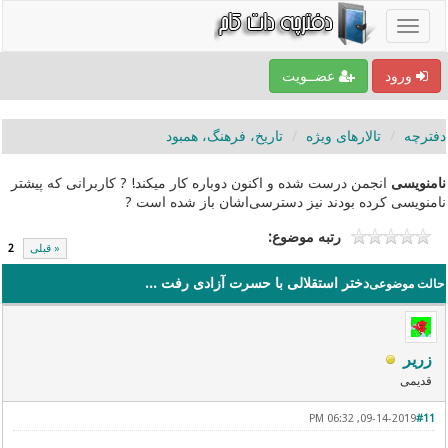
ورود
عضــویت
دفترچه
تالارهای ویژه
تاریخ، فرهنگ، همبود
نامنویسی
انجمن درست شده و اکنون دوباره کار میکند! ? کاربرانی که پیشتر
نامنویسی کرده بودند نیز دسترسی‌اشان باز شده است ?
رتبه موضوع:
« قبلی
2
دختر استقلالی با حسرت آزادی رفت ...
حالت موضوعی
زریر
قدیمی
09-14-2019, 06:32 PM
#11